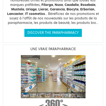
nombreuses offres et promotions ainsi que toutes vos
marques préférées,
Filorga
,
Nuxe
,
Caudalie
,
Rosebaie
,
Mustela
,
Uriage
,
Lierac
,
Garancia
,
Biocyte
,
Erborian
,
Lancaster
,
IT cosmetics
... Bénéficiez de nos promotions et
soyez à l'affût de nos nouveautés sur les produits de la
parapharmacie, les produits de beauté, les produits bio...
DISCOVER THE PARAPHARMACY
UNE VRAIE PARAPHARMACIE