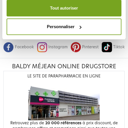
durée de 12 mois.
Tout autoriser
Personnaliser
Je souhaite m'inscrire à la newsletter
Facebook
Instagram
Pinterest
Tiktok
BALDY MÉJEAN ONLINE DRUGSTORE
LE SITE DE PARAPHARMACIE EN LIGNE
Retrouvez plus de
20 000 références
à prix discount, de