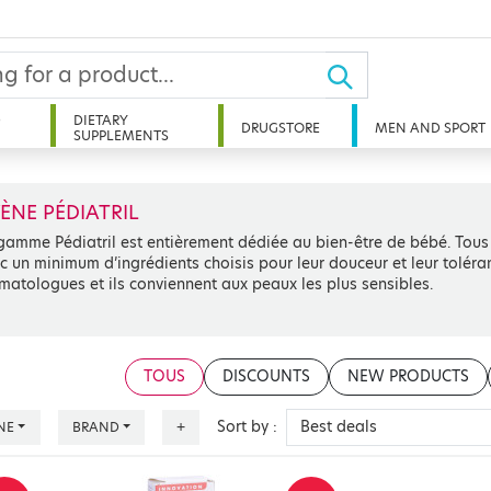
D
DIETARY
DRUGSTORE
MEN AND SPORT
SUPPLEMENTS
ÈNE PÉDIATRIL
gamme Pédiatril est entièrement dédiée au bien-être de bébé. Tous 
c un minimum d’ingrédients choisis pour leur douceur et leur toléran
matologues et ils conviennent aux peaux les plus sensibles.
TOUS
DISCOUNTS
NEW PRODUCTS
Sort by :
NE
BRAND
+