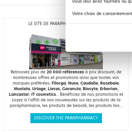
vous leur avez fournies ou qu'
Votre choix de consentement
LE SITE DE PARAPHARMACIE EN LIGNE
Retrouvez plus de
20 000 références
à prix discount, de
nombreuses offres et promotions ainsi que toutes vos
marques préférées,
Filorga
,
Nuxe
,
Caudalie
,
Rosebaie
,
Mustela
,
Uriage
,
Lierac
,
Garancia
,
Biocyte
,
Erborian
,
Lancaster
,
IT cosmetics
... Bénéficiez de nos promotions et
soyez à l'affût de nos nouveautés sur les produits de la
parapharmacie, les produits de beauté, les produits bio...
DISCOVER THE PARAPHARMACY