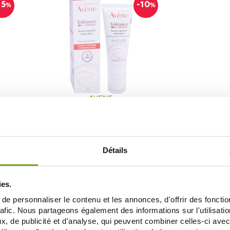
15
-10
%
%
AVENE
REME
AVENE TOLERANCE CONTROL BAUME
APAISANT 40ML
21,82 €
24,25 €
ADD TO CART
Détails
ies.
e personnaliser le contenu et les annonces, d'offrir des fonctio
Je souhaite m'inscrire à la newsletter
rafic. Nous partageons également des informations sur l'utilisati
, de publicité et d'analyse, qui peuvent combiner celles-ci avec