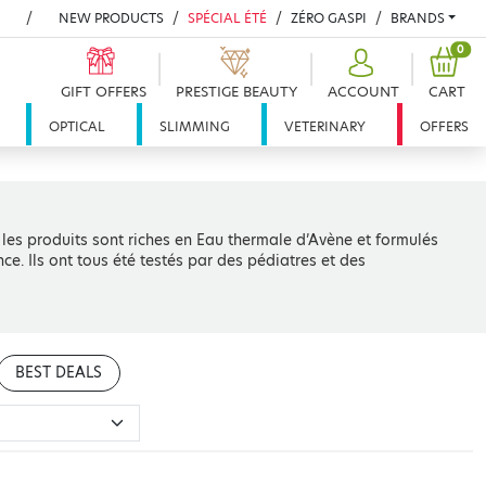
NEW PRODUCTS
SPÉCIAL ÉTÉ
ZÉRO GASPI
BRANDS
PRO
0
GIFT OFFERS
PRESTIGE BEAUTY
ACCOUNT
CART
OPTICAL
SLIMMING
VETERINARY
OFFERS
les produits sont riches en Eau thermale d’Avène et formulés
ce. Ils ont tous été testés par des pédiatres et des
BEST DEALS