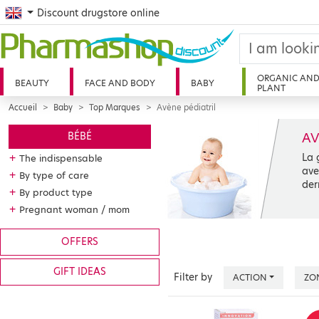
English
Discount drugstore online
ORGANIC AN
BEAUTY
FACE AND BODY
BABY
PLANT
Accueil
Baby
Top Marques
Avène pédiatril
AV
BÉBÉ
La 
+
The indispensable
ave
+
By type of care
der
+
By product type
+
Pregnant woman / mom
OFFERS
GIFT IDEAS
Filter by
ACTION
ZO