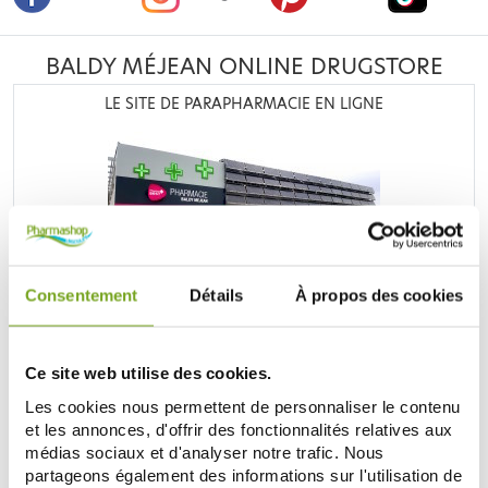
BALDY MÉJEAN ONLINE DRUGSTORE
LE SITE DE PARAPHARMACIE EN LIGNE
Retrouvez plus de
20 000 références
à prix discount, de
Consentement
Détails
À propos des cookies
nombreuses offres et promotions ainsi que toutes vos
marques préférées,
Filorga
,
Nuxe
,
Caudalie
,
Rosebaie
,
Mustela
,
Uriage
,
Lierac
,
Garancia
,
Biocyte
,
Erborian
,
Lancaster
,
IT cosmetics
... Bénéficiez de nos promotions et
Ce site web utilise des cookies.
soyez à l'affût de nos nouveautés sur les produits de la
Les cookies nous permettent de personnaliser le contenu
parapharmacie, les produits de beauté, les produits bio...
et les annonces, d'offrir des fonctionnalités relatives aux
médias sociaux et d'analyser notre trafic. Nous
DISCOVER THE PARAPHARMACY
partageons également des informations sur l'utilisation de