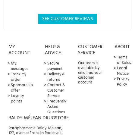
SEE CUSTOMER REVIEWS
MY
HELP &
CUSTOMER
ABOUT
ACCOUNT
ADVICE
SERVICE
Terms
of Sales
Our team is
My
Secure
available by
Legal
messages
payment
email via your
Notice
Track my
Delivery &
customer
Privacy
order
returns
account
Policy
Sponsorship
Contact &
offer
Customer
Loyalty
Service
points
Frequently
Asked
Questions
BALDY-MÉJEAN DRUGSTORE
Parapharmacie Baldy-Mejean,
122, avenue Franklin Roosevelt,