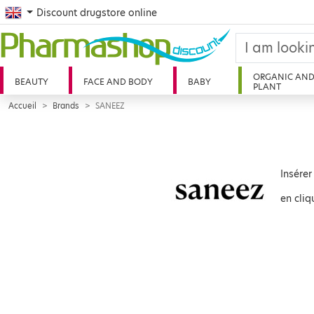
English
Discount drugstore online
ORGANIC AN
BEAUTY
FACE AND BODY
BABY
PLANT
Accueil
Brands
SANEEZ
Insérer
en cliq