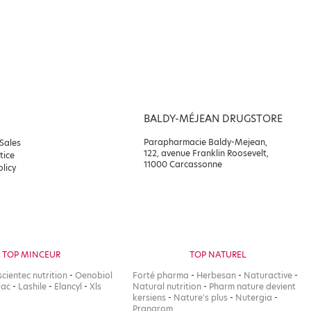
BALDY-MÉJEAN DRUGSTORE
Parapharmacie Baldy-Mejean,
 Sales
122, avenue Franklin Roosevelt,
tice
11000 Carcassonne
olicy
TOP MINCEUR
TOP NATUREL
scientec nutrition
-
Oenobiol
Forté pharma
-
Herbesan
-
Naturactive
-
rac
-
Lashile
-
Elancyl
-
Xls
Natural nutrition
-
Pharm nature devient
kersiens
-
Nature's plus
-
Nutergia
-
Pranarom