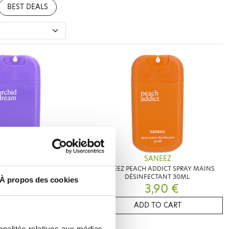
BEST DEALS
SANEEZ
SANEEZ
ID DREAM SPRAY MAINS
SANEEZ PEACH ADDICT SPRAY MAINS
NFECTANT 30ML
DÉSINFECTANT 30ML
À propos des cookies
3,90 €
3,90 €
D TO CART
ADD TO CART
nnalités relatives aux médias