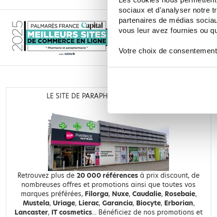
sociaux et d'analyser notre t
partenaires de médias sociaux
vous leur avez fournies ou qu'
Votre choix de consentement
LE SITE DE PARAPHARMACIE EN LIGNE
Retrouvez plus de
20 000 références
à prix discount, de
nombreuses offres et promotions ainsi que toutes vos
marques préférées,
Filorga
,
Nuxe
,
Caudalie
,
Rosebaie
,
Mustela
,
Uriage
,
Lierac
,
Garancia
,
Biocyte
,
Erborian
,
Lancaster
,
IT cosmetics
... Bénéficiez de nos promotions et