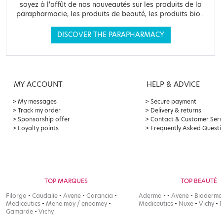
soyez à l'affût de nos nouveautés sur les produits de la
parapharmacie, les produits de beauté, les produits bio...
DISCOVER THE PARAPHARMACY
MY ACCOUNT
HELP & ADVICE
My messages
Secure payment
Track my order
Delivery & returns
Sponsorship offer
Contact & Customer Ser
Loyalty points
Frequently Asked Quest
TOP MARQUES
TOP BEAUTÉ
Filorga
-
Caudalie
-
Avene
-
Garancia
-
Aderma
-
-
Avene
-
Bioderm
Mediceutics
-
Mene moy / eneomey
-
Mediceutics
-
Nuxe
-
Vichy
-
Gamarde
-
Vichy