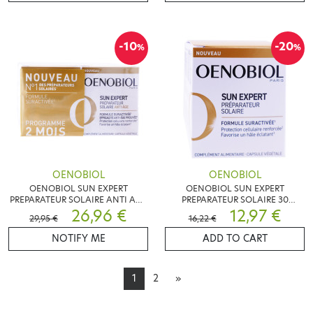
-10
-20
%
%
OENOBIOL
OENOBIOL
OENOBIOL SUN EXPERT
OENOBIOL SUN EXPERT
PREPARATEUR SOLAIRE ANTI AGE
PREPARATEUR SOLAIRE 30
LOT DE 2X30 CAPSULES
26,96 €
CAPSULES
12,97 €
29,95 €
16,22 €
NOTIFY ME
ADD TO CART
1
2
»