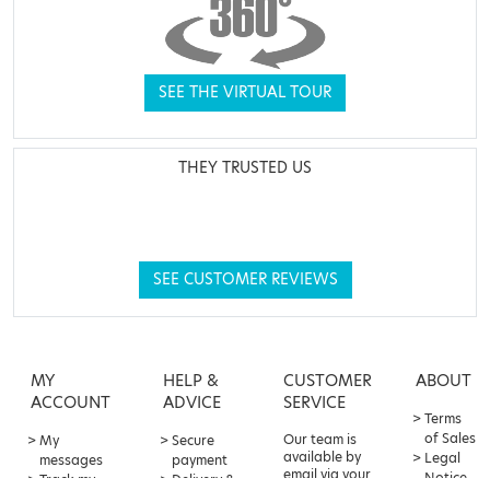
SEE THE VIRTUAL TOUR
THEY TRUSTED US
SEE CUSTOMER REVIEWS
MY
HELP &
CUSTOMER
ABOUT
ACCOUNT
ADVICE
SERVICE
Terms
of Sales
Our team is
My
Secure
available by
Legal
messages
payment
email via your
Notice
Track my
Delivery &