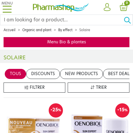
MENU
PRO
0
ACCOUNT
CAR
Accueil
Organic and plant
By effect
Solaire
Menu Bio & plantes
SOLAIRE
Insérer votre contenu ici
TOUS
DISCOUNTS
NEW PRODUCTS
BEST DEALS
en cliquant sur le bouton "Modifier le contenu"
FILTRER
TRIER
-25
-15
%
%