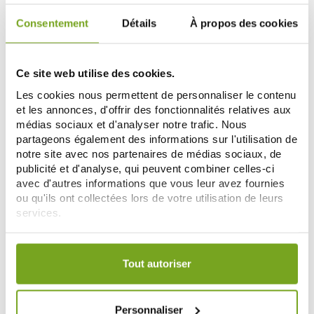
Consentement
Détails
À propos des cookies
Zéro
-20
-26
%
%
gaspi
Ce site web utilise des cookies.
Les cookies nous permettent de personnaliser le contenu
et les annonces, d'offrir des fonctionnalités relatives aux
médias sociaux et d'analyser notre trafic. Nous
partageons également des informations sur l'utilisation de
notre site avec nos partenaires de médias sociaux, de
publicité et d'analyse, qui peuvent combiner celles-ci
avec d'autres informations que vous leur avez fournies
PHYT'S
GAMARDE
ou qu'ils ont collectées lors de votre utilisation de leurs
PHYT'S FLUIDE SOLAIRE KIDS
GAMARDE CREME APRES SOLEIL
SPF50 BIO 100ML
BIO 200G
services.
31,68 €
12,71 €
39,60 €
17,17 €
Votre choix de consentement est conservé pendant une
ADD TO CART
ADD TO CART
durée de 12 mois.
Tout autoriser
-17
-20
%
%
Personnaliser