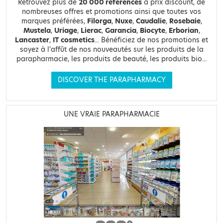
Retrouvez plus de
20 000 références
à prix discount, de
nombreuses offres et promotions ainsi que toutes vos
marques préférées,
Filorga
,
Nuxe
,
Caudalie
,
Rosebaie
,
Mustela
,
Uriage
,
Lierac
,
Garancia
,
Biocyte
,
Erborian
,
Lancaster
,
IT cosmetics
... Bénéficiez de nos promotions et
soyez à l'affût de nos nouveautés sur les produits de la
parapharmacie, les produits de beauté, les produits bio...
DISCOVER THE PARAPHARMACY
UNE VRAIE PARAPHARMACIE