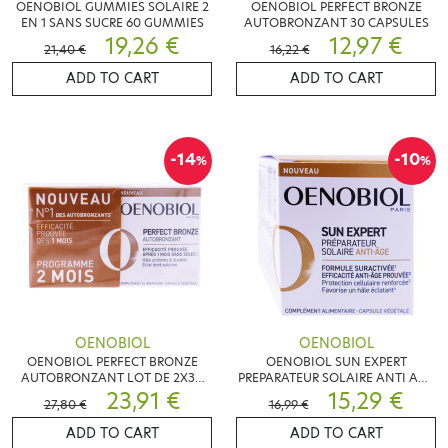
OENOBIOL GUMMIES SOLAIRE 2
OENOBIOL PERFECT BRONZE
EN 1 SANS SUCRE 60 GUMMIES
AUTOBRONZANT 30 CAPSULES
19,26 €
12,97 €
21,40 €
16,22 €
ADD TO CART
ADD TO CART
-14
-10
%
%
OENOBIOL
OENOBIOL
OENOBIOL PERFECT BRONZE
OENOBIOL SUN EXPERT
AUTOBRONZANT LOT DE 2X30
PREPARATEUR SOLAIRE ANTI AGE
CAPSULES
23,91 €
30 CAPSULES
15,29 €
27,80 €
16,99 €
ADD TO CART
ADD TO CART