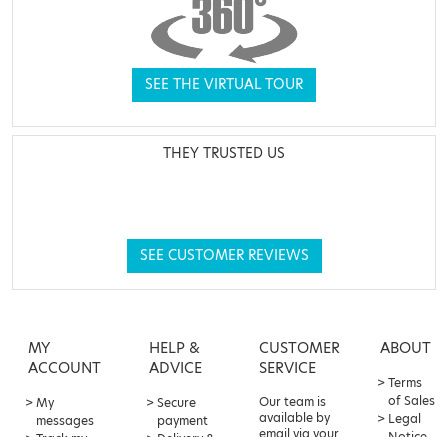
SEE THE VIRTUAL TOUR
THEY TRUSTED US
SEE CUSTOMER REVIEWS
MY
HELP &
CUSTOMER
ABOUT
ACCOUNT
ADVICE
SERVICE
Terms
of Sales
Our team is
My
Secure
available by
Legal
messages
payment
email via your
Notice
Track my
Delivery &