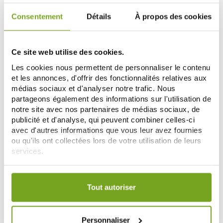
Consentement
Détails
À propos des cookies
-10
%
Ce site web utilise des cookies.
Les cookies nous permettent de personnaliser le contenu
et les annonces, d'offrir des fonctionnalités relatives aux
médias sociaux et d'analyser notre trafic. Nous
partageons également des informations sur l'utilisation de
notre site avec nos partenaires de médias sociaux, de
publicité et d'analyse, qui peuvent combiner celles-ci
avec d'autres informations que vous leur avez fournies
BERDOUES
BERDOUES
ou qu'ils ont collectées lors de votre utilisation de leurs
BERDOUES EAU DE COLOGNE
BERDOUES EAU DE TOILETTE
FIGUE BLANCHE 125ML
MONOÏ & COCO 100ML
services.
14,90 €
26,05 €
28,95 €
Votre choix de consentement est conservé pendant une
ADD TO CART
ADD TO CART
durée de 12 mois.
Tout autoriser
-5
-5
%
%
Personnaliser