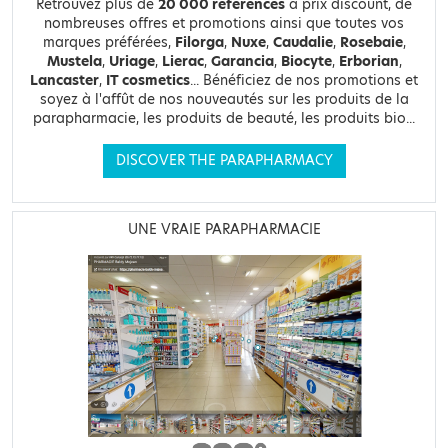
Retrouvez plus de
20 000 références
à prix discount, de
nombreuses offres et promotions ainsi que toutes vos
marques préférées,
Filorga
,
Nuxe
,
Caudalie
,
Rosebaie
,
Mustela
,
Uriage
,
Lierac
,
Garancia
,
Biocyte
,
Erborian
,
Lancaster
,
IT cosmetics
... Bénéficiez de nos promotions et
soyez à l'affût de nos nouveautés sur les produits de la
parapharmacie, les produits de beauté, les produits bio...
DISCOVER THE PARAPHARMACY
UNE VRAIE PARAPHARMACIE