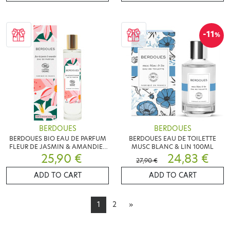
-11
%
BERDOUES
BERDOUES
BERDOUES BIO EAU DE PARFUM
BERDOUES EAU DE TOILETTE
FLEUR DE JASMIN & AMANDIER
MUSC BLANC & LIN 100ML
25,90 €
50ML
24,83 €
27,90 €
ADD TO CART
ADD TO CART
1
2
»