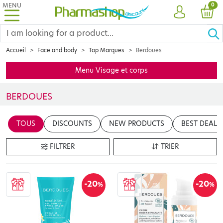
MENU
PRO
0
ACCOUNT
CAR
Accueil
Face and body
Top Marques
Berdoues
Menu Visage et corps
BERDOUES
Insérer votre contenu ici
TOUS
DISCOUNTS
NEW PRODUCTS
BEST DEALS
en cliquant sur le bouton "Modifier le contenu"
FILTRER
TRIER
-20
-20
%
%