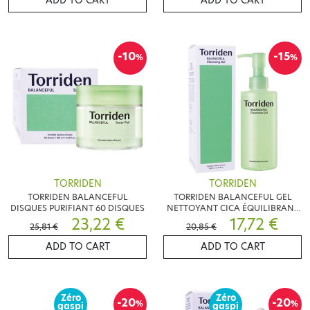
ADD TO CART
ADD TO CART
-10
-15
%
%
TORRIDEN
TORRIDEN
TORRIDEN BALANCEFUL
TORRIDEN BALANCEFUL GEL
DISQUES PURIFIANT 60 DISQUES
NETTOYANT CICA ÉQUILIBRANT
23,22 €
200ML
17,72 €
25,81 €
20,85 €
ADD TO CART
ADD TO CART
Zéro
Zéro
-20
-20
%
%
gaspi
gaspi