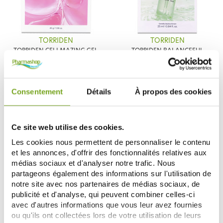
TORRIDEN
TORRIDEN
TORRIDEN CELLMAZING GEL
TORRIDEN BALANCEFUL
MASQUE FERMETE 45G
MASQUE EN TISSU ÉQUILIBRANT
8,99 €
3,90 €
25ML
ADD TO CART
ADD TO CART
Consentement
Détails
À propos des cookies
Ce site web utilise des cookies.
Les cookies nous permettent de personnaliser le contenu
et les annonces, d'offrir des fonctionnalités relatives aux
médias sociaux et d'analyser notre trafic. Nous
partageons également des informations sur l'utilisation de
notre site avec nos partenaires de médias sociaux, de
publicité et d'analyse, qui peuvent combiner celles-ci
avec d'autres informations que vous leur avez fournies
ou qu'ils ont collectées lors de votre utilisation de leurs
TORRIDEN
TORRIDEN