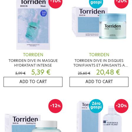
-10
-20
%
%
gaspi
TORRIDEN
TORRIDEN
TORRIDEN DIVE IN MASQUE
TORRIDEN DIVE IN DISQUES
HYDRATANT INTENSE
TONIFIANTS ET APAISANTS A
5,39 €
L'ACIDE HYALURONIQUE
20,48 €
5,99 €
25,60 €
ADD TO CART
ADD TO CART
Zéro
-12
-20
%
%
gaspi