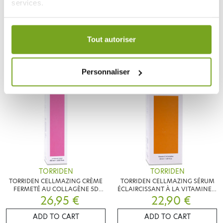
services.
TORRIDEN CELLMAZING
TORRIDEN DIVE IN HUILE
MASQUE ECLAIRCISSANT
DEMAQUILLANTE ACIDE
VITAMINE C 26ML
3,90 €
HYALURONIQUE 200ML
16,90 €
Votre choix de consentement est conservé pendant une
durée de 12 mois.
Tout autoriser
ADD TO CART
ADD TO CART
Personnaliser
TORRIDEN
TORRIDEN
TORRIDEN CELLMAZING CRÈME
TORRIDEN CELLMAZING SÉRUM
FERMETÉ AU COLLAGÈNE 5D
ÉCLAIRCISSANT À LA VITAMINE C
26,95 €
60ML
22,90 €
30ML
ADD TO CART
ADD TO CART