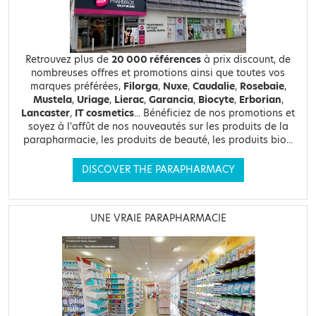
Retrouvez plus de
20 000 références
à prix discount, de
nombreuses offres et promotions ainsi que toutes vos
marques préférées,
Filorga
,
Nuxe
,
Caudalie
,
Rosebaie
,
Mustela
,
Uriage
,
Lierac
,
Garancia
,
Biocyte
,
Erborian
,
Lancaster
,
IT cosmetics
... Bénéficiez de nos promotions et
soyez à l'affût de nos nouveautés sur les produits de la
parapharmacie, les produits de beauté, les produits bio...
DISCOVER THE PARAPHARMACY
UNE VRAIE PARAPHARMACIE