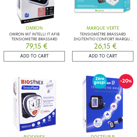
OMRON
MARQUE VERTE
OMRON M7 INTELLI IT AFIB
TENSIOMÈTRE BRASSARD
TENSIOMETRE BRASSARD
DIGITENTIO CONFORT MARQUE
79,15 €
26,15 €
VERTE
ADD TO CART
ADD TO CART
Zéro
-20
%
gaspi