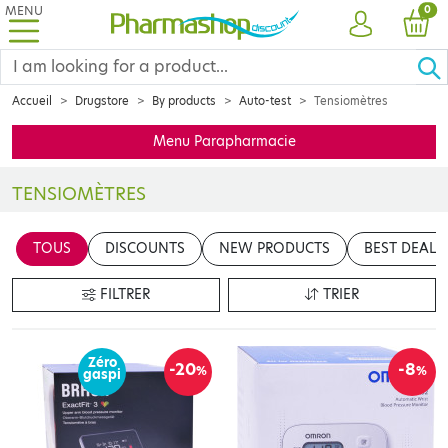
MENU
PRO
0
ACCOUNT
CAR
Accueil
Drugstore
By products
Auto-test
Tensiomètres
Menu Parapharmacie
TENSIOMÈTRES
Réparer les petits maux du quotidien ? Donner les premiers soins 
TOUS
DISCOUNTS
NEW PRODUCTS
BEST DEALS
FILTRER
TRIER
Zéro
-20
-8
%
%
gaspi