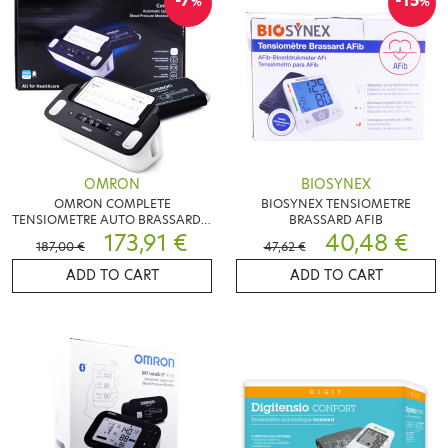
-7
-15
%
%
OMRON
BIOSYNEX
OMRON COMPLETE
BIOSYNEX TENSIOMETRE
TENSIOMETRE AUTO BRASSARD +
BRASSARD AFIB
ECG
173,91 €
40,48 €
187,00 €
47,62 €
ADD TO CART
ADD TO CART