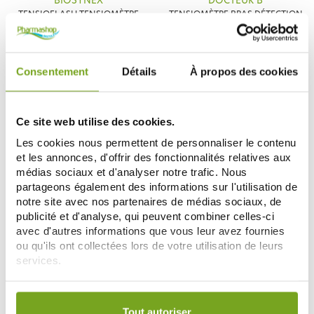
BIOSYNEX
DOCTEUR B
TENSIOFLASH TENSIOMÈTRE
TENSIOMÈTRE BRAS DÉTECTION
BRAS BIOSYNEX
ARYTHMIE DOCTEUR B
59,99 €
20,72 €
25,90 €
ADD TO CART
ADD TO CART
Consentement
Détails
À propos des cookies
-15
Ce site web utilise des cookies.
%
Les cookies nous permettent de personnaliser le contenu
et les annonces, d'offrir des fonctionnalités relatives aux
médias sociaux et d'analyser notre trafic. Nous
partageons également des informations sur l'utilisation de
notre site avec nos partenaires de médias sociaux, de
publicité et d'analyse, qui peuvent combiner celles-ci
avec d'autres informations que vous leur avez fournies
ou qu'ils ont collectées lors de votre utilisation de leurs
DOCTEUR B
BRAUN
services.
TENSIOMÈTRE POIGNET
BRAUN EXACTFIT 2
DÉTECTION ARYTHMIE DOCTEUR
TENSIOMÈTRE BRAS
16,91 €
B
35,75 €
Votre choix de consentement est conservé pendant une
19,90 €
durée de 12 mois.
Tout autoriser
ADD TO CART
ADD TO CART