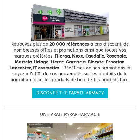
Retrouvez plus de
20 000 références
à prix discount, de
nombreuses offres et promotions ainsi que toutes vos
marques préférées,
Filorga
,
Nuxe
,
Caudalie
,
Rosebaie
,
Mustela
,
Uriage
,
Lierac
,
Garancia
,
Biocyte
,
Erborian
,
Lancaster
,
IT cosmetics
... Bénéficiez de nos promotions et
soyez à l'affût de nos nouveautés sur les produits de la
parapharmacie, les produits de beauté, les produits bio...
DISCOVER THE PARAPHARMACY
UNE VRAIE PARAPHARMACIE