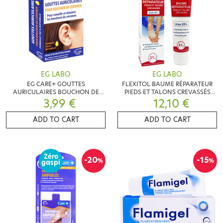
EG LABO
EG LABO
EG CARE+ GOUTTES
FLEXITOL BAUME RÉPARATEUR
AURICULAIRES BOUCHON DE
PIEDS ET TALONS CREVASSÉS
CERUMEN 10ML
3,99 €
12,10 €
112G
ADD TO CART
ADD TO CART
Zéro
-20
-15
%
%
gaspi