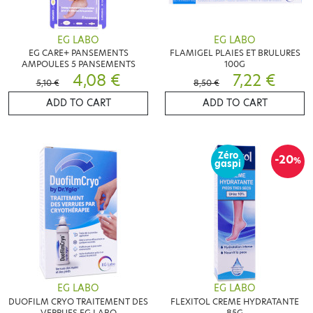
EG LABO
EG LABO
EG CARE+ PANSEMENTS
FLAMIGEL PLAIES ET BRULURES
AMPOULES 5 PANSEMENTS
100G
4,08 €
7,22 €
5,10 €
8,50 €
ADD TO CART
ADD TO CART
Zéro
-20
%
gaspi
EG LABO
EG LABO
DUOFILM CRYO TRAITEMENT DES
FLEXITOL CREME HYDRATANTE
VERRUES EG LABO
85G