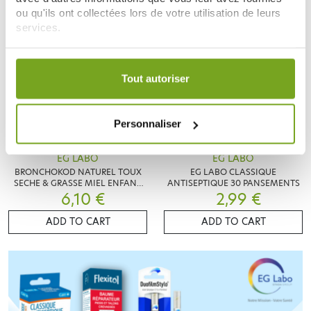
ou qu'ils ont collectées lors de votre utilisation de leurs
services.
Votre choix de consentement est conservé pendant une
durée de 12 mois.
Tout autoriser
Personnaliser
EG LABO
EG LABO
BRONCHOKOD NATUREL TOUX
EG LABO CLASSIQUE
SECHE & GRASSE MIEL ENFANT
ANTISEPTIQUE 30 PANSEMENTS
6,10 €
100ML
2,99 €
ADD TO CART
ADD TO CART