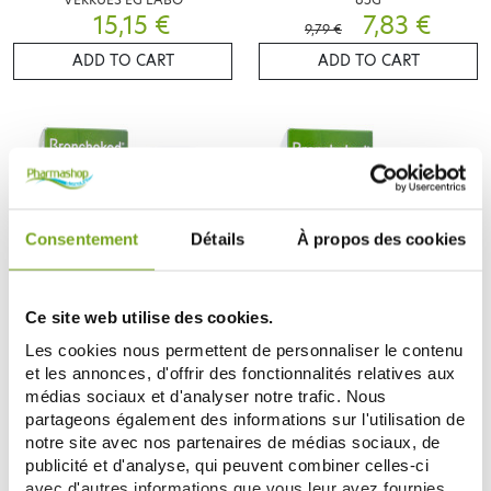
15,15 €
7,83 €
9,79 €
ADD TO CART
ADD TO CART
Consentement
Détails
À propos des cookies
Ce site web utilise des cookies.
Les cookies nous permettent de personnaliser le contenu
EG LABO
EG LABO
BRONCHOKOD NATUREL TOUX
BRONCHOKOD NATUREL TOUX
et les annonces, d'offrir des fonctionnalités relatives aux
SECHE & GRASSE 120ML
SECHE & GRASSE MIEL 100ML
médias sociaux et d'analyser notre trafic. Nous
6,10 €
6,10 €
partageons également des informations sur l'utilisation de
notre site avec nos partenaires de médias sociaux, de
ADD TO CART
ADD TO CART
publicité et d'analyse, qui peuvent combiner celles-ci
avec d'autres informations que vous leur avez fournies