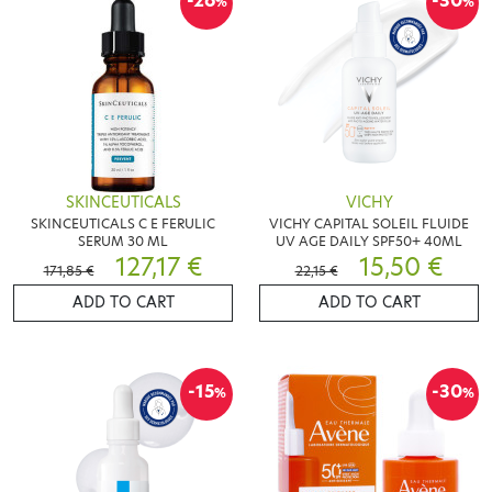
-26
-30
%
%
SKINCEUTICALS
VICHY
SKINCEUTICALS C E FERULIC
VICHY CAPITAL SOLEIL FLUIDE
SERUM 30 ML
UV AGE DAILY SPF50+ 40ML
127,17 €
15,50 €
171,85 €
22,15 €
ADD TO CART
ADD TO CART
-15
-30
%
%