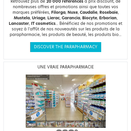
Retrouvez plus de
20 000 références
à prix discount, de
nombreuses offres et promotions ainsi que toutes vos
marques préférées,
Filorga
,
Nuxe
,
Caudalie
,
Rosebaie
,
Mustela
,
Uriage
,
Lierac
,
Garancia
,
Biocyte
,
Erborian
,
Lancaster
,
IT cosmetics
... Bénéficiez de nos promotions et
soyez à l'affût de nos nouveautés sur les produits de la
parapharmacie, les produits de beauté, les produits bio...
DISCOVER THE PARAPHARMACY
UNE VRAIE PARAPHARMACIE