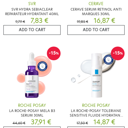
SVR
CERAVE
SVR HYDRA SEBIACLEAR
CERAVE SERUM RETINOL ANTI
REPARATEUR HYDRATANT 40ML
MARQUES 30ML
7,83 €
16,87 €
9,79 €
19,85 €
ADD TO CART
ADD TO CART
-15
-15
%
%
ROCHE POSAY
ROCHE POSAY
LA ROCHE-POSAY MELA B3
LA ROCHE-POSAY TOLERIANE
SERUM 30ML
SENSITIVE FLUIDE HYDRATANT
37,91 €
40ML
14,87 €
44,60 €
17,50 €