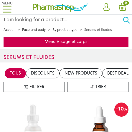
MENU
PRO
0
ACCOUNT
CAR
Accueil
Face and body
By product type
Sérums et fluides
Menu Visage et corps
SÉRUMS ET FLUIDES
Les sérums et les fluides sont les nouveaux rituels beauté inconto
TOUS
DISCOUNTS
NEW PRODUCTS
BEST DEALS
FILTRER
TRIER
-10
%