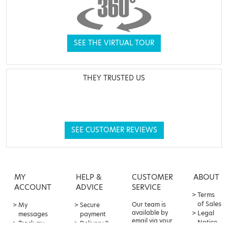
SEE THE VIRTUAL TOUR
THEY TRUSTED US
SEE CUSTOMER REVIEWS
MY
HELP &
CUSTOMER
ABOUT
ACCOUNT
ADVICE
SERVICE
Terms
of Sales
Our team is
My
Secure
available by
Legal
messages
payment
email via your
Notice
Track my
Delivery &