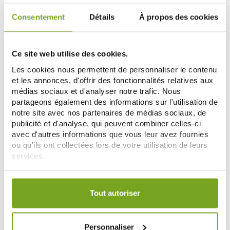
Consentement
Détails
À propos des cookies
-25
-15
%
%
Ce site web utilise des cookies.
Les cookies nous permettent de personnaliser le contenu
et les annonces, d'offrir des fonctionnalités relatives aux
médias sociaux et d'analyser notre trafic. Nous
partageons également des informations sur l'utilisation de
notre site avec nos partenaires de médias sociaux, de
publicité et d'analyse, qui peuvent combiner celles-ci
avec d'autres informations que vous leur avez fournies
FILORGA
ROCHE POSAY
ou qu'ils ont collectées lors de votre utilisation de leurs
FILORGA GLOBAL REPAIR
LA ROCHE-POSAY RETINOL B3
INTENSIVE SÉRUM 30 ML
SERUM 30ML
services.
59,92 €
35,23 €
79,90 €
41,45 €
Votre choix de consentement est conservé pendant une
ADD TO CART
ADD TO CART
durée de 12 mois.
Tout autoriser
-25
-33
%
%
Personnaliser