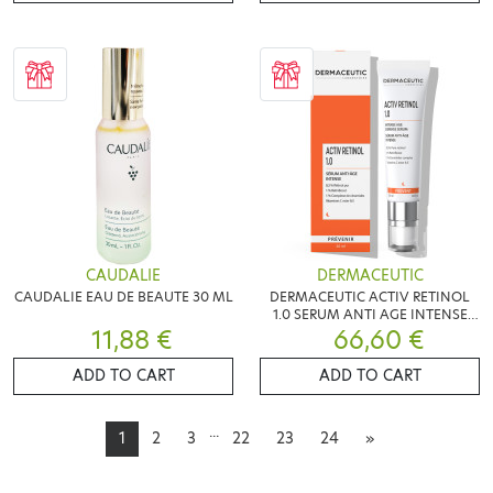
CAUDALIE
DERMACEUTIC
CAUDALIE EAU DE BEAUTE 30 ML
DERMACEUTIC ACTIV RETINOL
1.0 SERUM ANTI AGE INTENSE
11,88 €
66,60 €
30ML
ADD TO CART
ADD TO CART
...
1
2
3
22
23
24
»