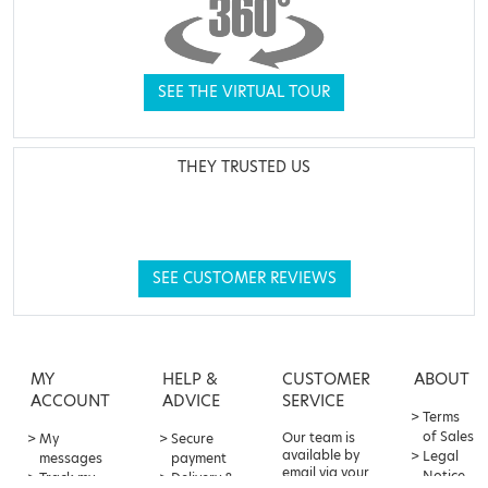
SEE THE VIRTUAL TOUR
THEY TRUSTED US
SEE CUSTOMER REVIEWS
MY
HELP &
CUSTOMER
ABOUT
ACCOUNT
ADVICE
SERVICE
Terms
of Sales
Our team is
My
Secure
available by
Legal
messages
payment
email via your
Notice
Track my
Delivery &