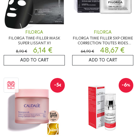
FILORGA
FILORGA
FILORGA TIME-FILLER MASK
FILORGA TIME FILLER 5XP CREME
SUPER LISSANT X1
CORRECTION TOUTES RIDES
6,14 €
50ML
48,67 €
8,90 €
64,90 €
ADD TO CART
ADD TO CART
-5
-6
€
%