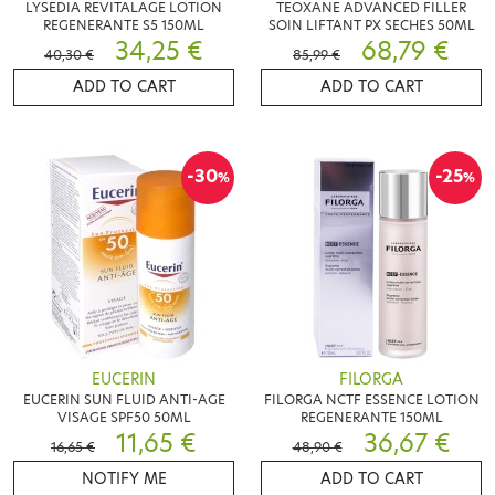
LYSEDIA REVITALAGE LOTION
TEOXANE ADVANCED FILLER
REGENERANTE S5 150ML
SOIN LIFTANT PX SECHES 50ML
34,25 €
68,79 €
40,30 €
85,99 €
ADD TO CART
ADD TO CART
-30
-25
%
%
EUCERIN
FILORGA
EUCERIN SUN FLUID ANTI-AGE
FILORGA NCTF ESSENCE LOTION
VISAGE SPF50 50ML
REGENERANTE 150ML
11,65 €
36,67 €
16,65 €
48,90 €
NOTIFY ME
ADD TO CART