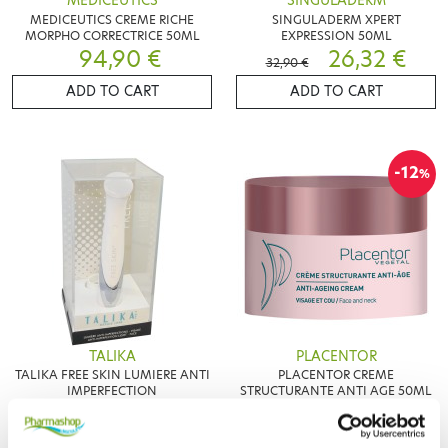
MEDICEUTICS
SINGULADERM
MEDICEUTICS CREME RICHE
SINGULADERM XPERT
MORPHO CORRECTRICE 50ML
EXPRESSION 50ML
94,90 €
26,32 €
32,90 €
ADD TO CART
ADD TO CART
-12
%
TALIKA
PLACENTOR
TALIKA FREE SKIN LUMIERE ANTI
PLACENTOR CREME
IMPERFECTION
STRUCTURANTE ANTI AGE 50ML
72,65 €
13,99 €
15,90 €
ADD TO CART
ADD TO CART