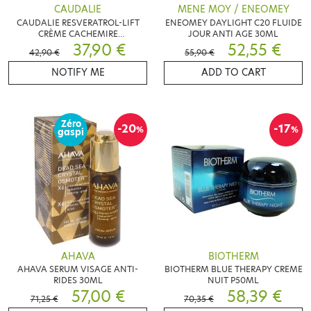
CAUDALIE
MENE MOY / ENEOMEY
CAUDALIE RESVERATROL-LIFT
ENEOMEY DAYLIGHT C20 FLUIDE
CRÈME CACHEMIRE
JOUR ANTI AGE 30ML
REDENSIFIANTE 50ML
37,90 €
52,55 €
42,90 €
55,90 €
NOTIFY ME
ADD TO CART
Zéro
-20
-17
%
%
gaspi
AHAVA
BIOTHERM
AHAVA SERUM VISAGE ANTI-
BIOTHERM BLUE THERAPY CREME
RIDES 30ML
NUIT P50ML
57,00 €
58,39 €
71,25 €
70,35 €