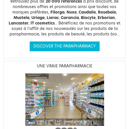
Retrouvez plus de
20 000 références
à prix discount, de
nombreuses offres et promotions ainsi que toutes vos
marques préférées,
Filorga
,
Nuxe
,
Caudalie
,
Rosebaie
,
Mustela
,
Uriage
,
Lierac
,
Garancia
,
Biocyte
,
Erborian
,
Lancaster
,
IT cosmetics
... Bénéficiez de nos promotions et
soyez à l'affût de nos nouveautés sur les produits de la
parapharmacie, les produits de beauté, les produits bio...
DISCOVER THE PARAPHARMACY
UNE VRAIE PARAPHARMACIE