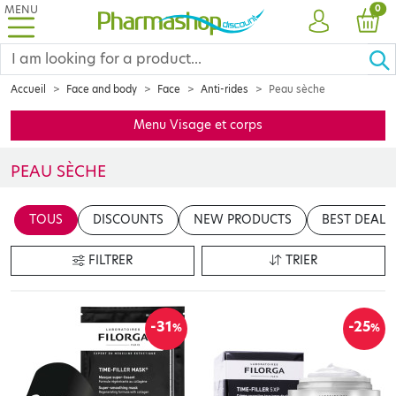
MENU
PRO
0
ACCOUNT
CAR
Accueil
Face and body
Face
Anti-rides
Peau sèche
Menu Visage et corps
PEAU SÈCHE
Préserver votre capital jeunesse ? Conserver une peau belle, ferm
TOUS
DISCOUNTS
NEW PRODUCTS
BEST DEALS
FILTRER
TRIER
-31
-25
%
%