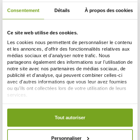
Consentement
Détails
À propos des cookies
-10
-15
%
%
Ce site web utilise des cookies.
Les cookies nous permettent de personnaliser le contenu
et les annonces, d'offrir des fonctionnalités relatives aux
médias sociaux et d'analyser notre trafic. Nous
partageons également des informations sur l'utilisation de
notre site avec nos partenaires de médias sociaux, de
publicité et d'analyse, qui peuvent combiner celles-ci
avec d'autres informations que vous leur avez fournies
SINCLAIR
LYSEDIA
ou qu'ils ont collectées lors de votre utilisation de leurs
FADIAMONE SOIN DE NUIT 30ML
LYSEDIA LIFTAGE CREME DE JOUR
ANTI-AGE 50ML
services.
20,61 €
43,70 €
22,90 €
51,41 €
Votre choix de consentement est conservé pendant une
ADD TO CART
ADD TO CART
durée de 12 mois.
Tout autoriser
-15
-15
%
%
Personnaliser