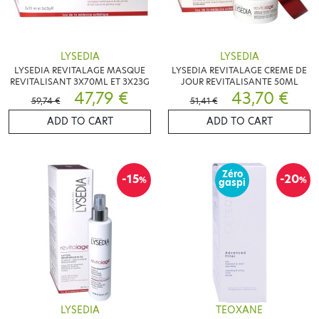
LYSEDIA
LYSEDIA
LYSEDIA REVITALAGE MASQUE
LYSEDIA REVITALAGE CREME DE
REVITALISANT 3X70ML ET 3X23G
JOUR REVITALISANTE 50ML
47,79 €
43,70 €
59,74 €
51,41 €
ADD TO CART
ADD TO CART
Zéro
-15
-20
%
%
gaspi
LYSEDIA
TEOXANE