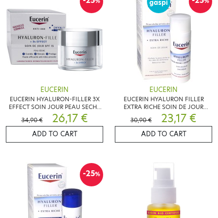
-25
-25
%
%
gaspi
EUCERIN
EUCERIN
EUCERIN HYALURON-FILLER 3X
EUCERIN HYALURON FILLER
EFFECT SOIN JOUR PEAU SECHE
EXTRA RICHE SOIN DE JOUR
50ML
26,17 €
50ML
23,17 €
34,90 €
30,90 €
ADD TO CART
ADD TO CART
-25
%