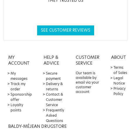
THEY TRUSTED US
SEE CUSTOMER REVIEWS
MY
HELP &
CUSTOMER
ABOUT
ACCOUNT
ADVICE
SERVICE
Terms
of Sales
Our team is
My
Secure
available by
Legal
messages
payment
email via your
Notice
Track my
Delivery &
customer
Privacy
order
returns
account
Policy
Sponsorship
Contact &
offer
Customer
Loyalty
Service
points
Frequently
Asked
Questions
BALDY-MÉJEAN DRUGSTORE