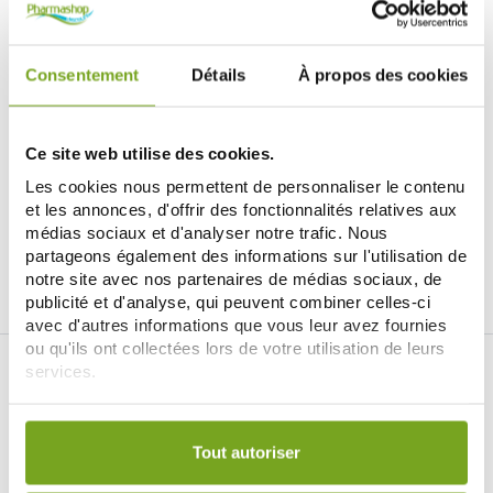
Consentement
Détails
À propos des cookies
AIR VAL
AIR VAL
AIR VAL COFFRET LOL SURPRISE 4
CRY BABIES EAU DE TOILETTE
Ce site web utilise des cookies.
PRODUITS
30ML
9,36 €
7,72 €
Les cookies nous permettent de personnaliser le contenu
11,70 €
9,65 €
et les annonces, d'offrir des fonctionnalités relatives aux
ADD TO CART
ADD TO CART
médias sociaux et d'analyser notre trafic. Nous
partageons également des informations sur l'utilisation de
notre site avec nos partenaires de médias sociaux, de
publicité et d'analyse, qui peuvent combiner celles-ci
avec d'autres informations que vous leur avez fournies
ou qu'ils ont collectées lors de votre utilisation de leurs
services.
Votre choix de consentement est conservé pendant une
durée de 12 mois.
Tout autoriser
Je souhaite m'inscrire à la newsletter