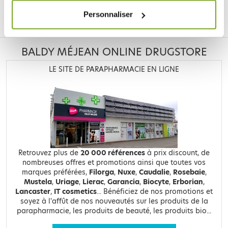
Personnaliser
Facebook
Instagram
Pinterest
Tiktok
BALDY MÉJEAN ONLINE DRUGSTORE
LE SITE DE PARAPHARMACIE EN LIGNE
Retrouvez plus de
20 000 références
à prix discount, de
nombreuses offres et promotions ainsi que toutes vos
marques préférées,
Filorga
,
Nuxe
,
Caudalie
,
Rosebaie
,
Mustela
,
Uriage
,
Lierac
,
Garancia
,
Biocyte
,
Erborian
,
Lancaster
,
IT cosmetics
... Bénéficiez de nos promotions et
soyez à l'affût de nos nouveautés sur les produits de la
parapharmacie, les produits de beauté, les produits bio...