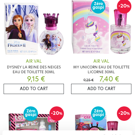
Zéro
-20
%
gaspi
AIR VAL
AIR VAL
DYSNEY LA REINE DES NEIGES
MY UNICORN EAU DE TOILETTE
EAU DE TOILETTE 30ML
LICORNE 30ML
9,15 €
7,40 €
9,25 €
ADD TO CART
ADD TO CART
Zéro
Zéro
-20
-20
%
%
gaspi
gaspi