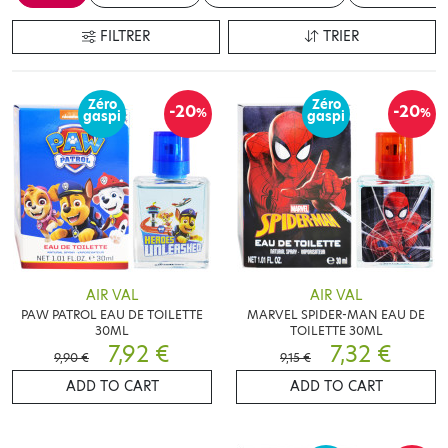
FILTRER
TRIER
Zéro
Zéro
-20
-20
%
%
gaspi
gaspi
AIR VAL
AIR VAL
PAW PATROL EAU DE TOILETTE
MARVEL SPIDER-MAN EAU DE
30ML
TOILETTE 30ML
7,92 €
7,32 €
9,90 €
9,15 €
ADD TO CART
ADD TO CART