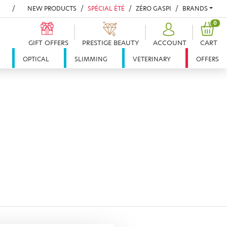
NEW PRODUCTS
SPÉCIAL ÉTÉ
ZÉRO GASPI
BRANDS
PRO
0
GIFT OFFERS
PRESTIGE BEAUTY
ACCOUNT
CART
OPTICAL
SLIMMING
VETERINARY
OFFERS