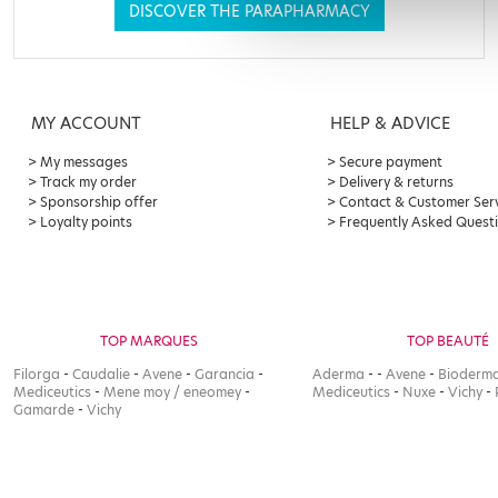
DISCOVER THE PARAPHARMACY
MY ACCOUNT
HELP & ADVICE
My messages
Secure payment
Track my order
Delivery & returns
Sponsorship offer
Contact & Customer Ser
Loyalty points
Frequently Asked Quest
TOP MARQUES
TOP BEAUTÉ
Filorga
-
Caudalie
-
Avene
-
Garancia
-
Aderma
-
-
Avene
-
Bioderm
Mediceutics
-
Mene moy / eneomey
-
Mediceutics
-
Nuxe
-
Vichy
-
Gamarde
-
Vichy