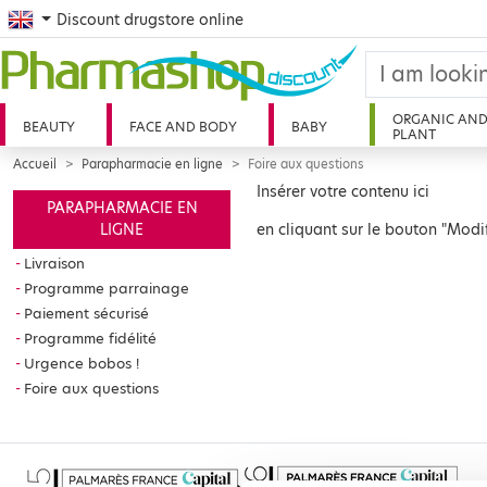
English
Discount drugstore online
ORGANIC AN
BEAUTY
FACE AND BODY
BABY
PLANT
Accueil
Parapharmacie en ligne
Foire aux questions
Insérer votre contenu ici
PARAPHARMACIE EN
LIGNE
en cliquant sur le bouton "Modif
Livraison
Programme parrainage
Paiement sécurisé
Programme fidélité
Urgence bobos !
Foire aux questions