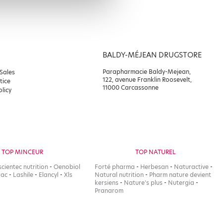
BALDY-MÉJEAN DRUGSTORE
Parapharmacie Baldy-Mejean,
 Sales
122, avenue Franklin Roosevelt,
tice
11000 Carcassonne
olicy
TOP MINCEUR
TOP NATUREL
scientec nutrition
-
Oenobiol
Forté pharma
-
Herbesan
-
Naturactive
-
rac
-
Lashile
-
Elancyl
-
Xls
Natural nutrition
-
Pharm nature devient
kersiens
-
Nature's plus
-
Nutergia
-
Pranarom