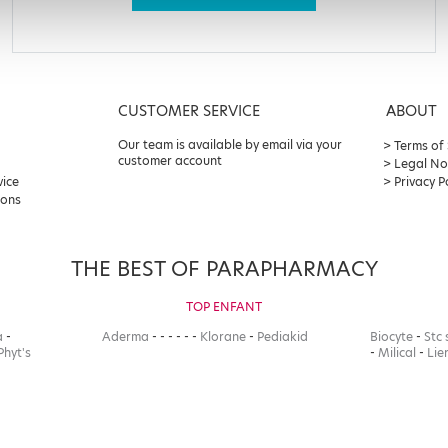
CUSTOMER SERVICE
ABOUT
Our team is available by email via your
Terms of
customer account
Legal No
vice
Privacy P
ions
THE BEST OF PARAPHARMACY
TOP ENFANT
a
-
Aderma
-
-
-
-
-
-
Klorane
-
Pediakid
Biocyte
-
Stc 
Phyt's
-
Milical
-
Lie