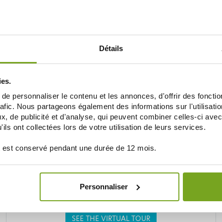
Je souhaite m'inscrire à la newsletter
Détails
BALDY MÉJEAN ONLINE DRUGSTORE
UNE VRAIE PARAPHARMACIE
ies.
e personnaliser le contenu et les annonces, d'offrir des fonctio
rafic. Nous partageons également des informations sur l'utilisati
, de publicité et d'analyse, qui peuvent combiner celles-ci avec
ils ont collectées lors de votre utilisation de leurs services.
 est conservé pendant une durée de 12 mois.
Personnaliser
SEE THE VIRTUAL TOUR