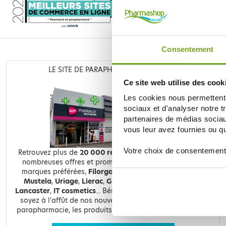
Consentement
LE SITE DE PARAPHARMACIE EN LIGNE
Ce site web utilise des cook
Les cookies nous permettent d
sociaux et d'analyser notre t
partenaires de médias sociaux
vous leur avez fournies ou qu'
Votre choix de consentement
Retrouvez plus de
20 000 références
à prix discount, de
nombreuses offres et promotions ainsi que toutes vos
marques préférées,
Filorga
,
Nuxe
,
Caudalie
,
Rosebaie
,
Mustela
,
Uriage
,
Lierac
,
Garancia
,
Biocyte
,
Erborian
,
Lancaster
,
IT cosmetics
... Bénéficiez de nos promotions et
soyez à l'affût de nos nouveautés sur les produits de la
parapharmacie, les produits de beauté, les produits bio...