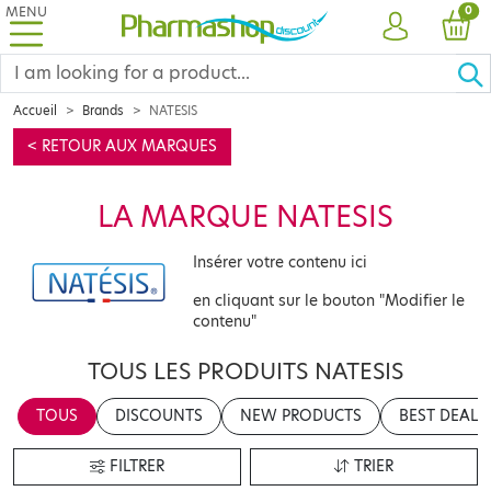
MENU
PRO
0
ACCOUNT
CAR
Accueil
Brands
NATESIS
< RETOUR AUX MARQUES
LA MARQUE NATESIS
Insérer votre contenu ici
en cliquant sur le bouton "Modifier le
contenu"
TOUS LES PRODUITS NATESIS
TOUS
DISCOUNTS
NEW PRODUCTS
BEST DEALS
FILTRER
TRIER