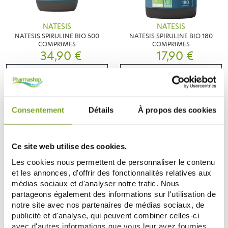
NATESIS
NATESIS
NATESIS SPIRULINE BIO 500
NATESIS SPIRULINE BIO 180
COMPRIMES
COMPRIMES
34,90 €
17,90 €
ADD TO CART
ADD TO CART
Consentement
Détails
À propos des cookies
-13
%
Ce site web utilise des cookies.
Les cookies nous permettent de personnaliser le contenu
et les annonces, d'offrir des fonctionnalités relatives aux
médias sociaux et d'analyser notre trafic. Nous
partageons également des informations sur l'utilisation de
notre site avec nos partenaires de médias sociaux, de
NATESIS
NATESIS
publicité et d'analyse, qui peuvent combiner celles-ci
NATESIS SPIRULINE &
NATESIS CHLORELLA BIO 200
CHLORELLA BIO 250 COMPRIMES
COMPRIMES
avec d'autres informations que vous leur avez fournies