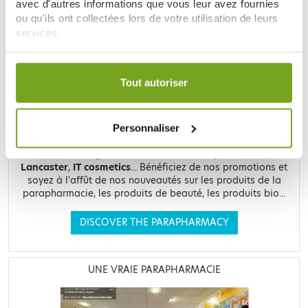
LE SITE DE PARAPHARMACIE EN LIGNE
avec d'autres informations que vous leur avez fournies
ou qu'ils ont collectées lors de votre utilisation de leurs
services.
Votre choix de consentement est conservé pendant une
durée de 12 mois.
Tout autoriser
Retrouvez plus de
20 000 références
à prix discount, de
nombreuses offres et promotions ainsi que toutes vos
Personnaliser
marques préférées,
Filorga
,
Nuxe
,
Caudalie
,
Rosebaie
,
Mustela
,
Uriage
,
Lierac
,
Garancia
,
Biocyte
,
Erborian
,
Lancaster
,
IT cosmetics
... Bénéficiez de nos promotions et
soyez à l'affût de nos nouveautés sur les produits de la
parapharmacie, les produits de beauté, les produits bio...
DISCOVER THE PARAPHARMACY
UNE VRAIE PARAPHARMACIE