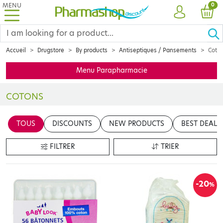
MENU
PRO
0
ACCOUNT
CAR
Accueil
Drugstore
By products
Antiseptiques / Pansements
Coto
Menu Parapharmacie
COTONS
Réparer les petits maux du quotidien ? Donner les premiers soins 
TOUS
DISCOUNTS
NEW PRODUCTS
BEST DEALS
FILTRER
TRIER
-20
%