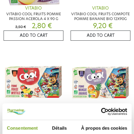
VITABIO
VITABIO
VITABIO COOL FRUITS POMME
VITABIO COOL FRUITS COMPOTE
PASSION ACEROLA 4 X 90 G
POMME BANANE BIO 12X90G
2,80 €
9,20 €
3,50 €
ADD TO CART
ADD TO CART
VITABIO
VITABIO
VITABIO COOL FRUITS COMPOTE
VITABIO COOL FRUITS COMPOTE
POMME FRAISE MYRTILLE
POMME MANGUE ANANAS
Consentement
Détails
À propos des cookies
9,50 €
12X90G
9,20 €
12X90G