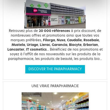
Retrouvez plus de
20 000 références
à prix discount, de
nombreuses offres et promotions ainsi que toutes vos
marques préférées,
Filorga
,
Nuxe
,
Caudalie
,
Rosebaie
,
Mustela
,
Uriage
,
Lierac
,
Garancia
,
Biocyte
,
Erborian
,
Lancaster
,
IT cosmetics
... Bénéficiez de nos promotions et
soyez à l'affût de nos nouveautés sur les produits de la
parapharmacie, les produits de beauté, les produits bio...
DISCOVER THE PARAPHARMACY
UNE VRAIE PARAPHARMACIE