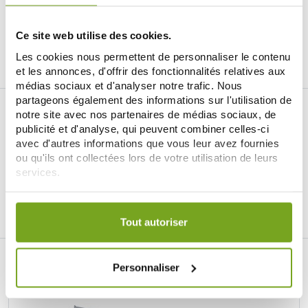
ADD TO CART
ADD TO CART
Ce site web utilise des cookies.
Les cookies nous permettent de personnaliser le contenu
et les annonces, d'offrir des fonctionnalités relatives aux
médias sociaux et d'analyser notre trafic. Nous
partageons également des informations sur l'utilisation de
notre site avec nos partenaires de médias sociaux, de
publicité et d'analyse, qui peuvent combiner celles-ci
avec d'autres informations que vous leur avez fournies
ou qu'ils ont collectées lors de votre utilisation de leurs
services.
Je souhaite m'inscrire à la newsletter
Votre choix de consentement est conservé pendant une
Facebook
Instagram
Pinterest
Tiktok
durée de 12 mois.
Tout autoriser
BALDY MÉJEAN ONLINE DRUGSTORE
Personnaliser
LE SITE DE PARAPHARMACIE EN LIGNE