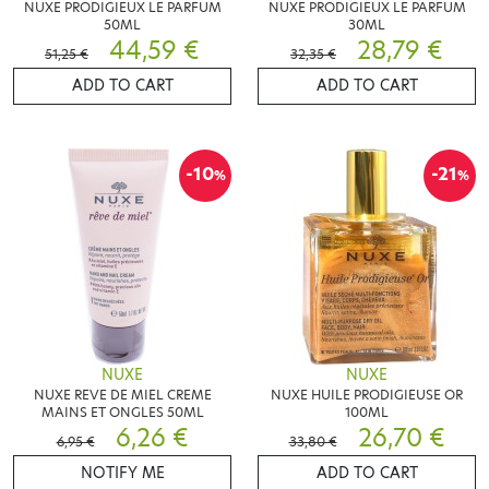
NUXE PRODIGIEUX LE PARFUM
NUXE PRODIGIEUX LE PARFUM
50ML
30ML
44,59 €
28,79 €
51,25 €
32,35 €
ADD TO CART
ADD TO CART
-10
-21
%
%
NUXE
NUXE
NUXE REVE DE MIEL CREME
NUXE HUILE PRODIGIEUSE OR
MAINS ET ONGLES 50ML
100ML
6,26 €
26,70 €
6,95 €
33,80 €
NOTIFY ME
ADD TO CART