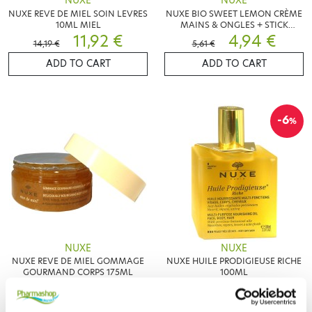
NUXE
NUXE
NUXE REVE DE MIEL SOIN LEVRES
NUXE BIO SWEET LEMON CRÈME
10ML MIEL
MAINS & ONGLES + STICK
11,92 €
LÈVRES
4,94 €
14,19 €
5,61 €
ADD TO CART
ADD TO CART
-6
%
NUXE
NUXE
NUXE REVE DE MIEL GOMMAGE
NUXE HUILE PRODIGIEUSE RICHE
GOURMAND CORPS 175ML
100ML
23,99 €
27,25 €
28,99 €
ADD TO CART
ADD TO CART