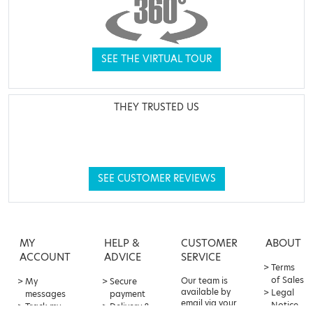
SEE THE VIRTUAL TOUR
THEY TRUSTED US
SEE CUSTOMER REVIEWS
MY
HELP &
CUSTOMER
ABOUT
ACCOUNT
ADVICE
SERVICE
Terms
of Sales
Our team is
My
Secure
available by
Legal
messages
payment
email via your
Notice
Track my
Delivery &