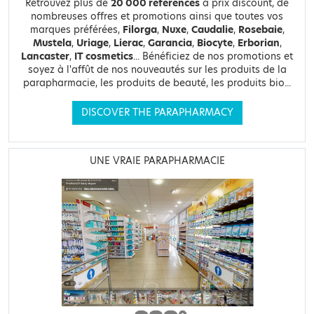
Retrouvez plus de
20 000 références
à prix discount, de
nombreuses offres et promotions ainsi que toutes vos
marques préférées,
Filorga
,
Nuxe
,
Caudalie
,
Rosebaie
,
Mustela
,
Uriage
,
Lierac
,
Garancia
,
Biocyte
,
Erborian
,
Lancaster
,
IT cosmetics
... Bénéficiez de nos promotions et
soyez à l'affût de nos nouveautés sur les produits de la
parapharmacie, les produits de beauté, les produits bio...
DISCOVER THE PARAPHARMACY
UNE VRAIE PARAPHARMACIE