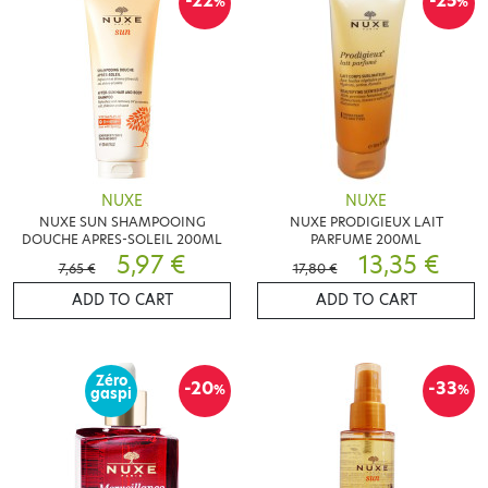
-22
-25
%
%
NUXE
NUXE
NUXE SUN SHAMPOOING
NUXE PRODIGIEUX LAIT
DOUCHE APRES-SOLEIL 200ML
PARFUME 200ML
5,97 €
13,35 €
7,65 €
17,80 €
ADD TO CART
ADD TO CART
Zéro
-20
-33
%
%
gaspi