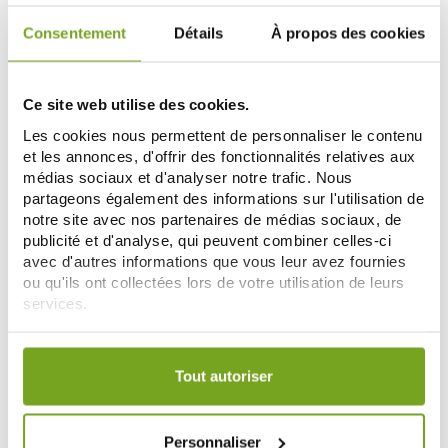
Consentement
Détails
À propos des cookies
-10
-10
%
%
Ce site web utilise des cookies.
Les cookies nous permettent de personnaliser le contenu
et les annonces, d'offrir des fonctionnalités relatives aux
médias sociaux et d'analyser notre trafic. Nous
partageons également des informations sur l'utilisation de
notre site avec nos partenaires de médias sociaux, de
publicité et d'analyse, qui peuvent combiner celles-ci
avec d'autres informations que vous leur avez fournies
NUXE
NUXE
ou qu'ils ont collectées lors de votre utilisation de leurs
NUXE MEN DÉODORANT
NUXE RÊVE DE MIEL GEL
PROTECTION 24H 50 ML
NETTOYANT DÉMAQUILLANT
services.
9,36 €
200 ML
12,55 €
10,40 €
13,95 €
Votre choix de consentement est conservé pendant une
ADD TO CART
ADD TO CART
durée de 12 mois.
Tout autoriser
-20
-33
%
%
Personnaliser