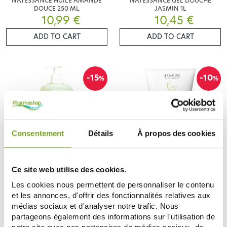
NATESSANCE HUILE AMANDE
NATESSANCE GEL DOUCHE
DOUCE 250 ML
JASMIN 1L
10,99 €
10,45 €
ADD TO CART
ADD TO CART
-15
-10
%
%
Consentement
Détails
À propos des cookies
Ce site web utilise des cookies.
NATESSANCE
NATESSANCE
NATESSANCE GEL DOUCHE ALOE
NATESSANCE APRES-
Les cookies nous permettent de personnaliser le contenu
VERA FRAICHEUR 1L
SHAMPOOING ARGAN 150ML
et les annonces, d'offrir des fonctionnalités relatives aux
7,22 €
8,42 €
8,50 €
9,35 €
médias sociaux et d'analyser notre trafic. Nous
ADD TO CART
ADD TO CART
partageons également des informations sur l'utilisation de