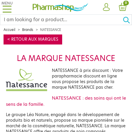
MENU
PRO
0
ACCOUNT
CAR
Accueil
Brands
NATESSANCE
< RETOUR AUX MARQUES
LA MARQUE NATESSANCE
NATESSANCE à prix discount : Votre
parapharmacie discount en ligne
vous propose les produits de la
marque NATESSANCE pas cher.
NATESSANCE : des soins qui ont le
sens de la famille.
Le groupe Léa Nature, engagé dans le développement de
produits bio et naturels, propose sa marque pionnière sur le
marché de la cosmétique naturelle, NATESSANCE. La marque
NATESSANCE offre des produits de soin composés