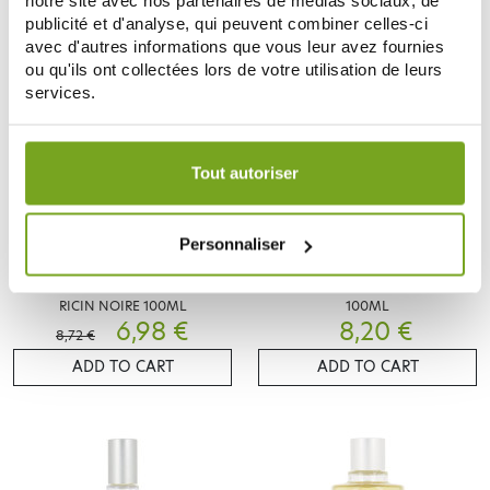
notre site avec nos partenaires de médias sociaux, de
publicité et d'analyse, qui peuvent combiner celles-ci
avec d'autres informations que vous leur avez fournies
-20
%
ou qu'ils ont collectées lors de votre utilisation de leurs
services.
Votre choix de consentement est conservé pendant une
durée de 12 mois.
Tout autoriser
Personnaliser
NATESSANCE
NATESSANCE
NATESSANCE HUILE CARAPATE
NATESSANCE HUILE DE RICIN
RICIN NOIRE 100ML
100ML
6,98 €
8,20 €
8,72 €
ADD TO CART
ADD TO CART