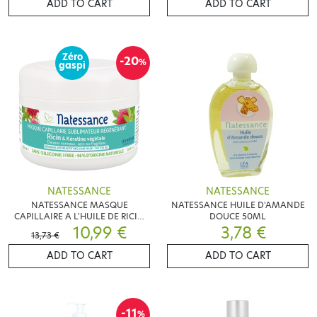
ADD TO CART
ADD TO CART
Zéro
-20
%
gaspi
NATESSANCE
NATESSANCE
NATESSANCE MASQUE
NATESSANCE HUILE D'AMANDE
CAPILLAIRE A L'HUILE DE RICIN
DOUCE 50ML
200ML
10,99 €
3,78 €
13,73 €
ADD TO CART
ADD TO CART
-11
%