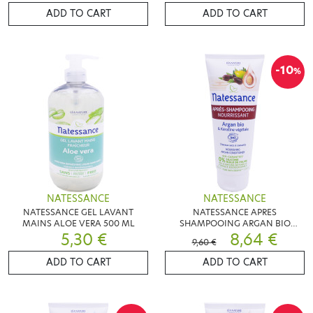
ADD TO CART
ADD TO CART
-10
%
NATESSANCE
NATESSANCE
NATESSANCE GEL LAVANT
NATESSANCE APRES
MAINS ALOE VERA 500 ML
SHAMPOOING ARGAN BIO
5,30 €
200ML
8,64 €
9,60 €
ADD TO CART
ADD TO CART