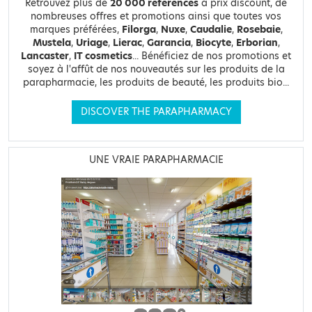
Retrouvez plus de
20 000 références
à prix discount, de
nombreuses offres et promotions ainsi que toutes vos
marques préférées,
Filorga
,
Nuxe
,
Caudalie
,
Rosebaie
,
Mustela
,
Uriage
,
Lierac
,
Garancia
,
Biocyte
,
Erborian
,
Lancaster
,
IT cosmetics
... Bénéficiez de nos promotions et
soyez à l'affût de nos nouveautés sur les produits de la
parapharmacie, les produits de beauté, les produits bio...
DISCOVER THE PARAPHARMACY
UNE VRAIE PARAPHARMACIE