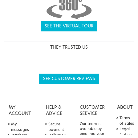
SEE THE VIRTUAL TOUR
THEY TRUSTED US
SEE CUSTOMER REVIEWS
MY
HELP &
CUSTOMER
ABOUT
ACCOUNT
ADVICE
SERVICE
Terms
of Sales
Our team is
My
Secure
available by
Legal
messages
payment
email via your
Notice
Track my
Delivery &