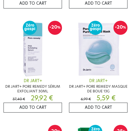
ADD TO CART
ADD TO CART
Zéro
Zéro
-20
-20
%
%
gaspi
gaspi
DR JART+
DR JART+
DR JART+ PORE REMEDY SÉRUM
DR JART+ PORE REMEDY MASQUE
EXFOLIANT 30ML
DE BOUE 13G
29,92 €
5,59 €
37,40 €
6,99 €
ADD TO CART
ADD TO CART
Zéro