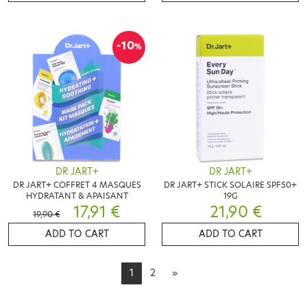
-10
%
DR JART+
DR JART+
DR JART+ COFFRET 4 MASQUES
DR JART+ STICK SOLAIRE SPF50+
HYDRATANT & APAISANT
19G
17,91 €
21,90 €
19,90 €
ADD TO CART
ADD TO CART
1
2
»