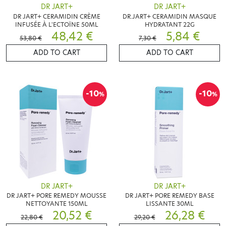
DR JART+
DR JART+
DR JART+ CERAMIDIN CRÈME
DR.JART+ CERAMIDIN MASQUE
INFUSÉE À L'ECTOÏNE 50ML
HYDRATANT 22G
48,42 €
5,84 €
53,80 €
7,30 €
ADD TO CART
ADD TO CART
-10
-10
%
%
DR JART+
DR JART+
DR JART+ PORE REMEDY MOUSSE
DR JART+ PORE REMEDY BASE
NETTOYANTE 150ML
LISSANTE 30ML
20,52 €
26,28 €
22,80 €
29,20 €