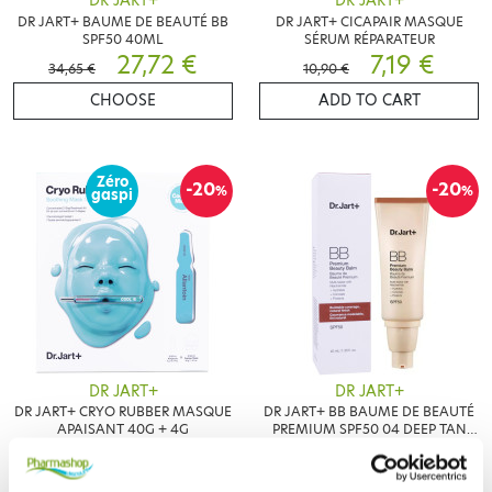
DR JART+
DR JART+
DR JART+ BAUME DE BEAUTÉ BB
DR JART+ CICAPAIR MASQUE
SPF50 40ML
SÉRUM RÉPARATEUR
27,72 €
7,19 €
34,65 €
10,90 €
CHOOSE
ADD TO CART
Zéro
-20
-20
%
%
gaspi
DR JART+
DR JART+
DR JART+ CRYO RUBBER MASQUE
DR JART+ BB BAUME DE BEAUTÉ
APAISANT 40G + 4G
PREMIUM SPF50 04 DEEP TAN
9,72 €
40ML
27,92 €
12,15 €
34,90 €
ADD TO CART
ADD TO CART