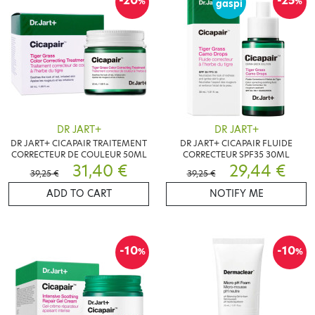
-20
-25
%
%
gaspi
DR JART+
DR JART+
DR JART+ CICAPAIR TRAITEMENT
DR JART+ CICAPAIR FLUIDE
CORRECTEUR DE COULEUR 50ML
CORRECTEUR SPF35 30ML
31,40 €
29,44 €
39,25 €
39,25 €
ADD TO CART
NOTIFY ME
-10
-10
%
%