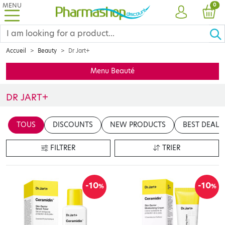
MENU
PRO
0
ACCOUNT
CAR
Accueil
Beauty
Dr Jart+
Menu Beauté
DR JART+
Insérer votre contenu ici
TOUS
DISCOUNTS
NEW PRODUCTS
BEST DEALS
en cliquant sur le bouton "Modifier le contenu"
FILTRER
TRIER
-10
-10
%
%