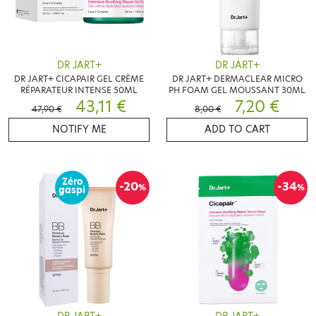
DR JART+
DR JART+
DR JART+ CICAPAIR GEL CRÈME
DR JART+ DERMACLEAR MICRO
RÉPARATEUR INTENSE 50ML
PH FOAM GEL MOUSSANT 30ML
43,11 €
7,20 €
47,90 €
8,00 €
NOTIFY ME
ADD TO CART
Zéro
-20
-34
%
%
gaspi