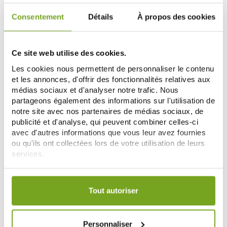
Consentement
Détails
À propos des cookies
Zéro
-20
-15
%
%
gaspi
Ce site web utilise des cookies.
Les cookies nous permettent de personnaliser le contenu
et les annonces, d'offrir des fonctionnalités relatives aux
médias sociaux et d'analyser notre trafic. Nous
partageons également des informations sur l'utilisation de
notre site avec nos partenaires de médias sociaux, de
publicité et d'analyse, qui peuvent combiner celles-ci
avec d'autres informations que vous leur avez fournies
DR JART+
DR JART+
ou qu'ils ont collectées lors de votre utilisation de leurs
DR JART+ CICAPAIR SÉRUM
DR JART+ CICAPAIR MOUSSE
RÉPARATEUR APAISANT 30ML
NETTOYANTE 150ML
services.
33,60 €
22,01 €
42,00 €
25,90 €
Votre choix de consentement est conservé pendant une
ADD TO CART
ADD TO CART
durée de 12 mois.
Tout autoriser
Zéro
Zéro
-20
-20
%
%
gaspi
gaspi
Personnaliser