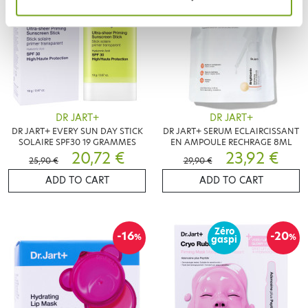
DR JART+
DR JART+
DR JART+ EVERY SUN DAY STICK
DR JART+ SERUM ECLAIRCISSANT
SOLAIRE SPF30 19 GRAMMES
EN AMPOULE RECHRAGE 8ML
20,72 €
23,92 €
25,90 €
29,90 €
ADD TO CART
ADD TO CART
Zéro
-16
-20
%
%
gaspi