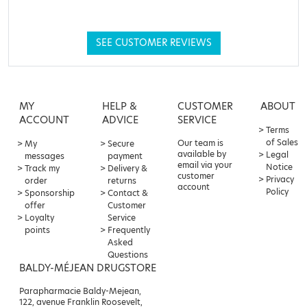
SEE CUSTOMER REVIEWS
MY
HELP &
CUSTOMER
ABOUT
ACCOUNT
ADVICE
SERVICE
Terms
of Sales
Our team is
My
Secure
available by
Legal
messages
payment
email via your
Notice
Track my
Delivery &
customer
Privacy
order
returns
account
Policy
Sponsorship
Contact &
offer
Customer
Loyalty
Service
points
Frequently
Asked
Questions
BALDY-MÉJEAN DRUGSTORE
Parapharmacie Baldy-Mejean,
122, avenue Franklin Roosevelt,