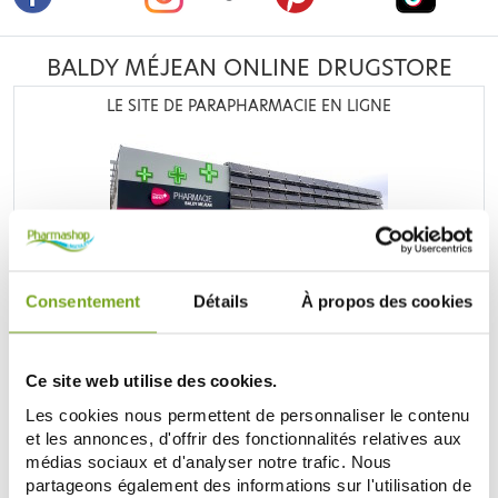
BALDY MÉJEAN ONLINE DRUGSTORE
LE SITE DE PARAPHARMACIE EN LIGNE
Retrouvez plus de
20 000 références
à prix discount, de
Consentement
Détails
À propos des cookies
nombreuses offres et promotions ainsi que toutes vos
marques préférées,
Filorga
,
Nuxe
,
Caudalie
,
Rosebaie
,
Mustela
,
Uriage
,
Lierac
,
Garancia
,
Biocyte
,
Erborian
,
Lancaster
,
IT cosmetics
... Bénéficiez de nos promotions et
Ce site web utilise des cookies.
soyez à l'affût de nos nouveautés sur les produits de la
Les cookies nous permettent de personnaliser le contenu
parapharmacie, les produits de beauté, les produits bio...
et les annonces, d'offrir des fonctionnalités relatives aux
médias sociaux et d'analyser notre trafic. Nous
DISCOVER THE PARAPHARMACY
partageons également des informations sur l'utilisation de