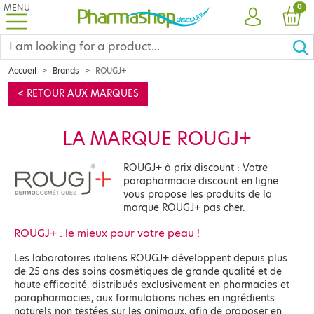
MENU
PRO
0
ACCOUNT
CAR
Accueil
Brands
ROUGJ+
< RETOUR AUX MARQUES
LA MARQUE ROUGJ+
ROUGJ+ à prix discount : Votre
parapharmacie discount en ligne
vous propose les produits de la
marque ROUGJ+ pas cher.
ROUGJ+ : le mieux pour votre peau !
Les laboratoires italiens ROUGJ+ développent depuis plus
de 25 ans des soins cosmétiques de grande qualité et de
haute efficacité, distribués exclusivement en pharmacies et
parapharmacies, aux formulations riches en ingrédients
naturels non testées sur les animaux, afin de proposer en