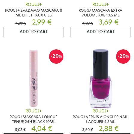
ROUGJ+
ROUGJ+
ROUGJ+ EVADAMO MASCARA 8
ROUGJ MASCARA EXTRA
ML EFFET FAUX CILS
VOLUME XXL 10.5 ML
2,99 €
3,69 €
4,99 €
4,99 €
ADD TO CART
ADD TO CART
-20
-20
%
%
ROUGJ+
ROUGJ+
ROUGJ MASCARA LONGUE
ROUGJ VERNIS A ONGLES NAIL
TENUE 24H BLACK 10ML
LACQUER 4.5ML
4,04 €
2,88 €
5,05 €
3,60 €