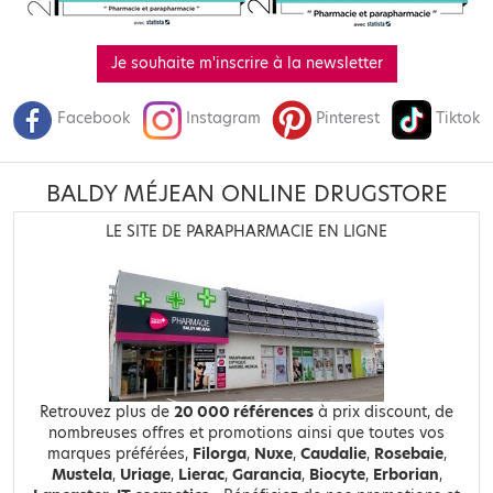
Je souhaite m'inscrire à la newsletter
Facebook
Instagram
Pinterest
Tiktok
BALDY MÉJEAN ONLINE DRUGSTORE
LE SITE DE PARAPHARMACIE EN LIGNE
Retrouvez plus de
20 000 références
à prix discount, de
nombreuses offres et promotions ainsi que toutes vos
marques préférées,
Filorga
,
Nuxe
,
Caudalie
,
Rosebaie
,
Mustela
,
Uriage
,
Lierac
,
Garancia
,
Biocyte
,
Erborian
,