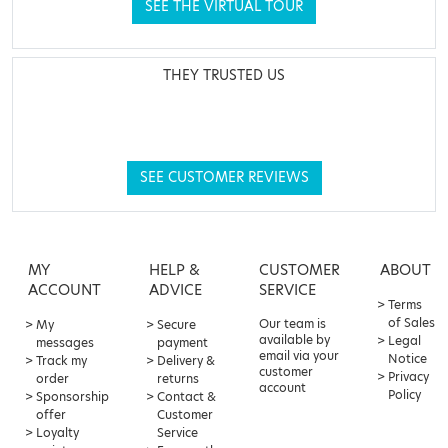
SEE THE VIRTUAL TOUR
THEY TRUSTED US
SEE CUSTOMER REVIEWS
MY
HELP &
CUSTOMER
ABOUT
ACCOUNT
ADVICE
SERVICE
Terms
of Sales
Our team is
My
Secure
available by
Legal
messages
payment
email via your
Notice
Track my
Delivery &
customer
Privacy
order
returns
account
Policy
Sponsorship
Contact &
offer
Customer
Loyalty
Service