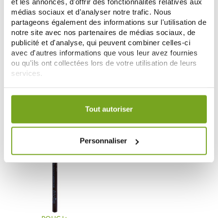
et les annonces, d'offrir des fonctionnalités relatives aux
médias sociaux et d'analyser notre trafic. Nous
partageons également des informations sur l'utilisation de
notre site avec nos partenaires de médias sociaux, de
publicité et d'analyse, qui peuvent combiner celles-ci
ROUGJ+
ROUGJ+
avec d'autres informations que vous leur avez fournies
ROUGJ ETOILE BY ROUGJ BLACK
ROUGJ ETOILE CRAYON YEUX
ou qu'ils ont collectées lors de votre utilisation de leurs
EYELINER 1.1 ML
8,50 €
9,17 €
services.
9,44 €
ADD TO CART
CHOOSE
Votre choix de consentement est conservé pendant une
durée de 12 mois.
Tout autoriser
Personnaliser