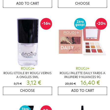
ADD TO CART
CHOOSE
Zéro
-16
-20
%
%
gaspi
ROUGJ+
ROUGJ+
ROUGJ ETOILE BY ROUGJ VERNIS
ROUGJ PALETTE DAILY FARDS A
A ONGLES 5ML
PAUPIERE 9 NUANCES 9G
3,12 €
16,40 €
3,71 €
20,50 €
CHOOSE
ADD TO CART
Zéro