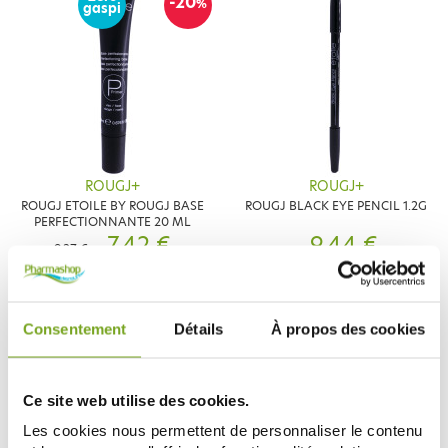
-20
%
gaspi
ROUGJ+
ROUGJ+
ROUGJ ETOILE BY ROUGJ BASE
ROUGJ BLACK EYE PENCIL 1.2G
PERFECTIONNANTE 20 ML
7,42 €
9,44 €
9,27 €
ADD TO CART
ADD TO CART
Consentement
Détails
À propos des cookies
-10
%
Ce site web utilise des cookies.
Les cookies nous permettent de personnaliser le contenu