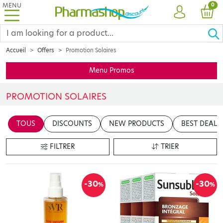
MENU
PRO
0
ACCOUNT
CAR
Accueil
Offers
Promotion Solaires
Menu Promos
PROMOTION SOLAIRES
Insérer votre contenu ici
TOUS
DISCOUNTS
NEW PRODUCTS
BEST DEALS
en cliquant sur le bouton "Modifier le contenu"
FILTRER
TRIER
-30
-30
%
%