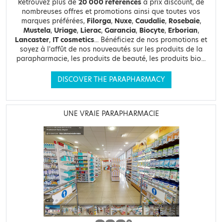
Retrouvez plus de
20 000 références
à prix discount, de
nombreuses offres et promotions ainsi que toutes vos
marques préférées,
Filorga
,
Nuxe
,
Caudalie
,
Rosebaie
,
Mustela
,
Uriage
,
Lierac
,
Garancia
,
Biocyte
,
Erborian
,
Lancaster
,
IT cosmetics
... Bénéficiez de nos promotions et
soyez à l'affût de nos nouveautés sur les produits de la
parapharmacie, les produits de beauté, les produits bio...
DISCOVER THE PARAPHARMACY
UNE VRAIE PARAPHARMACIE