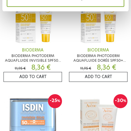
BIODERMA
BIODERMA
BIODERMA PHOTODERM
BIODERMA PHOTODERM
AQUAFLUIDE INVISIBLE SPF50+
AQUAFLUIDE DORÉE SPF50+
40ML
8,36 €
40ML
8,36 €
11,95 €
11,95 €
ADD TO CART
ADD TO CART
-25
-30
%
%