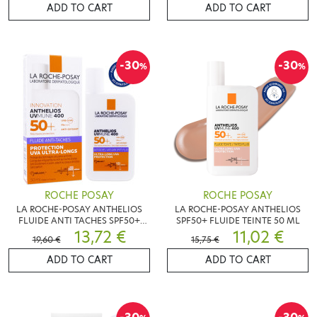
ADD TO CART
ADD TO CART
-30
-30
%
%
ROCHE POSAY
ROCHE POSAY
LA ROCHE-POSAY ANTHELIOS
LA ROCHE-POSAY ANTHELIOS
FLUIDE ANTI TACHES SPF50+
SPF50+ FLUIDE TEINTE 50 ML
50ML
13,72 €
11,02 €
19,60 €
15,75 €
ADD TO CART
ADD TO CART