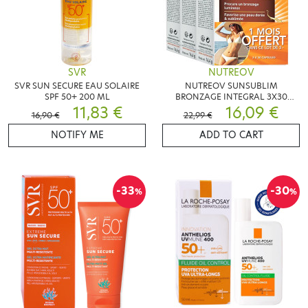
SVR
NUTREOV
SVR SUN SECURE EAU SOLAIRE
NUTREOV SUNSUBLIM
SPF 50+ 200 ML
BRONZAGE INTEGRAL 3X30
11,83 €
CAPSULES
16,09 €
16,90 €
22,99 €
NOTIFY ME
ADD TO CART
-33
-30
%
%