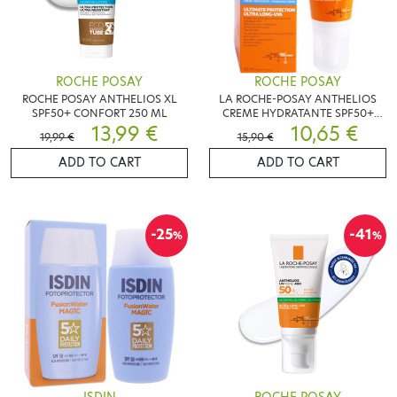
ROCHE POSAY
ROCHE POSAY
ROCHE POSAY ANTHELIOS XL
LA ROCHE-POSAY ANTHELIOS
SPF50+ CONFORT 250 ML
CREME HYDRATANTE SPF50+
13,99 €
50ML
10,65 €
19,99 €
15,90 €
ADD TO CART
ADD TO CART
-25
-41
%
%