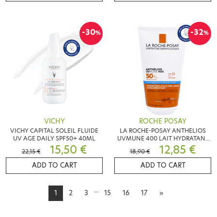
-30
-32
%
%
VICHY
ROCHE POSAY
VICHY CAPITAL SOLEIL FLUIDE
LA ROCHE-POSAY ANTHELIOS
UV AGE DAILY SPF50+ 40ML
UVMUNE 400 LAIT HYDRATANT
15,50 €
SPF50+ 150ML
12,85 €
22,15 €
18,90 €
ADD TO CART
ADD TO CART
...
1
2
3
15
16
17
»