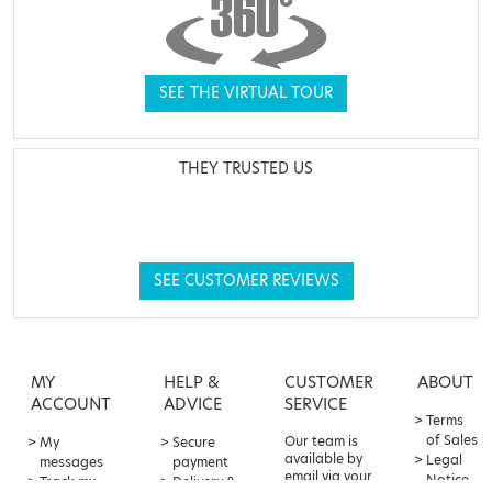
SEE THE VIRTUAL TOUR
THEY TRUSTED US
SEE CUSTOMER REVIEWS
MY
HELP &
CUSTOMER
ABOUT
ACCOUNT
ADVICE
SERVICE
Terms
of Sales
Our team is
My
Secure
available by
Legal
messages
payment
email via your
Notice
Track my
Delivery &