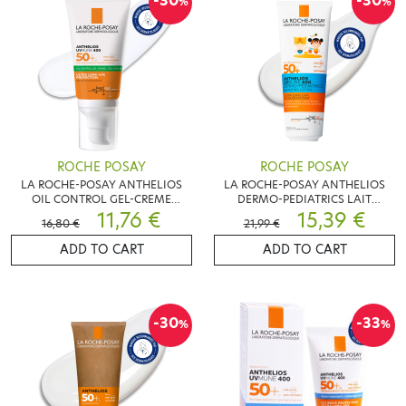
-30
-30
%
%
ROCHE POSAY
ROCHE POSAY
LA ROCHE-POSAY ANTHELIOS
LA ROCHE-POSAY ANTHELIOS
OIL CONTROL GEL-CREME
DERMO-PEDIATRICS LAIT
SPF50+ 50 ML
11,76 €
HYDRATANT SPF 50+ 250ML
15,39 €
16,80 €
21,99 €
ADD TO CART
ADD TO CART
-30
-33
%
%