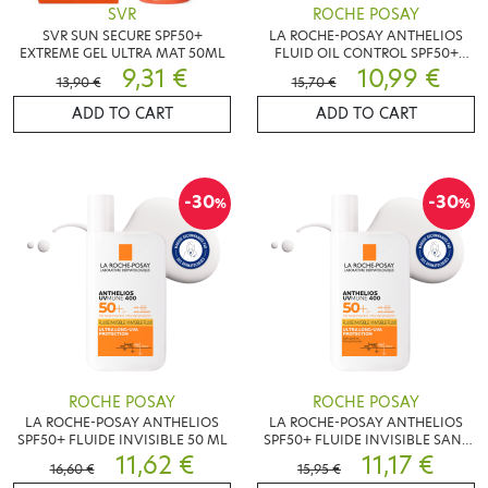
SVR
ROCHE POSAY
SVR SUN SECURE SPF50+
LA ROCHE-POSAY ANTHELIOS
EXTREME GEL ULTRA MAT 50ML
FLUID OIL CONTROL SPF50+
9,31 €
50ML
10,99 €
13,90 €
15,70 €
ADD TO CART
ADD TO CART
-30
-30
%
%
ROCHE POSAY
ROCHE POSAY
LA ROCHE-POSAY ANTHELIOS
LA ROCHE-POSAY ANTHELIOS
SPF50+ FLUIDE INVISIBLE 50 ML
SPF50+ FLUIDE INVISIBLE SANS
11,62 €
PARFUM 50 ML
11,17 €
16,60 €
15,95 €