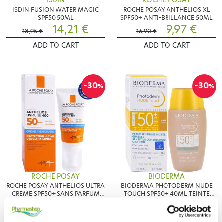
ISDIN
ROCHE POSAY
ISDIN FUSION WATER MAGIC
ROCHE POSAY ANTHELIOS XL
SPF50 50ML
SPF50+ ANTI-BRILLANCE 50ML
14,21 €
9,97 €
18,95 €
16,90 €
ADD TO CART
ADD TO CART
-30
-30
%
%
ROCHE POSAY
BIODERMA
ROCHE POSAY ANTHELIOS ULTRA
BIODERMA PHOTODERM NUDE
CREME SPF50+ SANS PARFUM
TOUCH SPF50+ 40ML TEINTE
50ML
11,02 €
CLAIRE
10,15 €
15,75 €
14,50 €
ADD TO CART
ADD TO CART