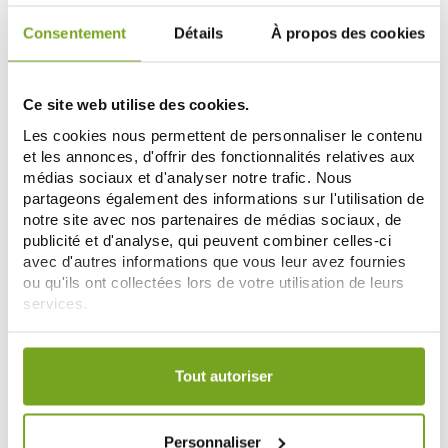
Consentement
Détails
À propos des cookies
-30
-30
%
%
Ce site web utilise des cookies.
Les cookies nous permettent de personnaliser le contenu
et les annonces, d'offrir des fonctionnalités relatives aux
médias sociaux et d'analyser notre trafic. Nous
partageons également des informations sur l'utilisation de
notre site avec nos partenaires de médias sociaux, de
publicité et d'analyse, qui peuvent combiner celles-ci
avec d'autres informations que vous leur avez fournies
ROCHE POSAY
SVR
ou qu'ils ont collectées lors de votre utilisation de leurs
LA ROCHE-POSAY ANTHELIOS
SVR SUN SECURE SPRAY SPF50+
SPF50+ SPRAY FAMILIAL 300ML
200ML
services.
17,22 €
12,53 €
24,60 €
17,90 €
Votre choix de consentement est conservé pendant une
ADD TO CART
ADD TO CART
durée de 12 mois.
Tout autoriser
-30
-30
%
%
Personnaliser