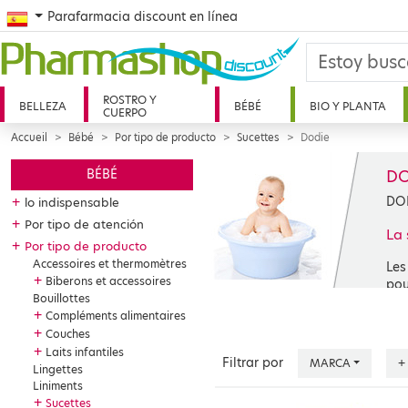
Spanish
Parafarmacia discount en línea
ROSTRO Y
BELLEZA
BÉBÉ
BIO Y PLANTA
CUERPO
Accueil
Bébé
Por tipo de producto
Sucettes
Dodie
DO
BÉBÉ
DOD
+
lo indispensable
+
Por tipo de atención
La 
+
Por tipo de producto
Accessoires et thermomètres
Les
+
Biberons et accessoires
pou
Bouillottes
dan
+
Compléments alimentaires
éta
+
Couches
l’é
+
Laits infantiles
suc
Filtrar por
MARCA
+
Lingettes
Liniments
+
Sucettes