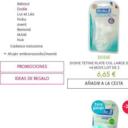
Bébisol
Dodie
Luc et Léa
Nuby
avent
Remond
MAM
Nuk
Cadeaux naissance
+
Mujer embarazada/mamá
DODIE
DODIE TETINE PLATE COL LARGE D
PROMOCIONES
+6 MOIS LOT DE 2
6,65 €
IDEAS DE REGALO
AÑADIR A LA CESTA
Zéro
-
gaspi