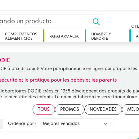
OFE
COMPLEMENTOS
HOMBRE Y
PARAFARMACIA
A
ALIMENTICIOS
DEPORTE
DIE
IE à prix discount: Votre parapharmacie en ligne, qui propose les 
sécurité et le pratique pour les bébés et les parents
 laboratoires DODIE crées en 1958 développent des produits de puér
r le bien-être des enfants. Le premier biberon en verre triangulair
s des produits performants de petite puériculture. N°1 en France, la
nt attentif aux besoins des mamans et de leurs bébés afin d’offrir d
TOUS
PROMOS
NOVEDADES
MEJO
volution des bébés. DODIE c’est une large de gamme de produits : tét
ettes, anneaux de dentition et tasses d’apprentissage.
Ordenar por :