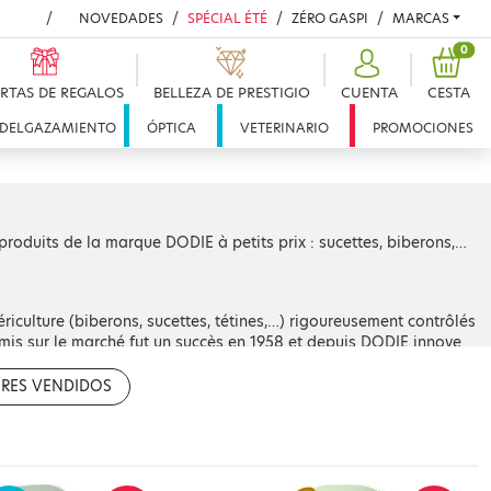
NOVEDADES
SPÉCIAL ÉTÉ
ZÉRO GASPI
MARCAS
PRO
0
RTAS DE REGALOS
BELLEZA DE PRESTIGIO
CUENTA
CESTA
DELGAZAMIENTO
ÓPTICA
VETERINARIO
PROMOCIONES
produits de la marque DODIE à petits prix : sucettes, biberons,…
iculture (biberons, sucettes, tétines,…) rigoureusement contrôlés
e mis sur le marché fut un succès en 1958 et depuis DODIE innove
 marque est la référence en matériel de petite puériculture en
es produits toujours plus pratiques, simples et sûres qui suivent
RES VENDIDOS
ines, biberons, allaitement maternel, matériel de stérilisation,