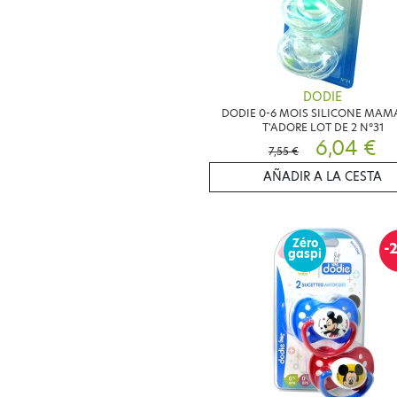
DODIE
DODIE 0-6 MOIS SILICONE MAM
T'ADORE LOT DE 2 N°31
6,04 €
7,55 €
AÑADIR A LA CESTA
Zéro
-
gaspi