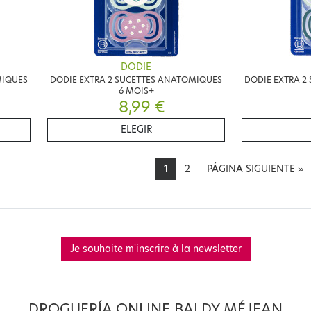
DODIE
MIQUES
DODIE EXTRA 2 SUCETTES ANATOMIQUES
DODIE EXTRA 2
6 MOIS+
8,99 €
ELEGIR
1
2
PÁGINA SIGUIENTE
»
Je souhaite m'inscrire à la newsletter
DROGUERÍA ONLINE BALDY MÉJEAN