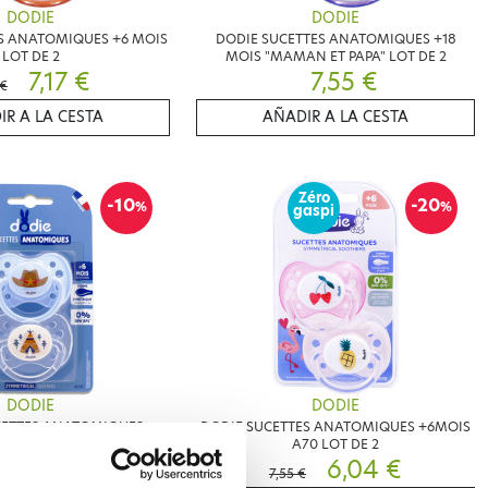
DODIE
DODIE
S ANATOMIQUES +6 MOIS
DODIE SUCETTES ANATOMIQUES +18
LOT DE 2
MOIS "MAMAN ET PAPA" LOT DE 2
7,17 €
7,55 €
 €
IR A LA CESTA
AÑADIR A LA CESTA
Zéro
-10
-20
%
%
gaspi
DODIE
DODIE
CETTES ANATOMIQUES
DODIE SUCETTES ANATOMIQUES +6MOIS
ON & POMPIER
A70 LOT DE 2
6,80 €
6,04 €
€
7,55 €