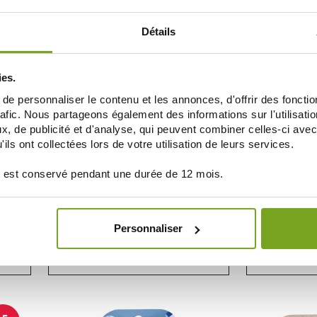
AÑADIR A LA CESTA
AÑAD
Détails
ies.
e personnaliser le contenu et les annonces, d'offrir des fonctio
rafic. Nous partageons également des informations sur l'utilisati
, de publicité et d'analyse, qui peuvent combiner celles-ci avec
ils ont collectées lors de votre utilisation de leurs services.
 est conservé pendant une durée de 12 mois.
DODIE
ES +6
DODIE SUCETTES ANATOMIQUES PARIS
DODIE SU
SILICONE +18MOIS LOT DE 2
SYMMETR
Personnaliser
7,55 €
AÑADIR A LA CESTA
AÑAD