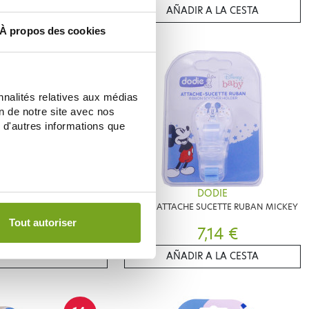
IR A LA CESTA
AÑADIR A LA CESTA
À propos des cookies
nnalités relatives aux médias
on de notre site avec nos
 d'autres informations que
DODIE
DODIE
CETTE ANATOMIQUES
DODIE ATTACHE SUCETTE RUBAN MICKEY
IC +18M LOT DE 2
Tout autoriser
7,55 €
7,14 €
IR A LA CESTA
AÑADIR A LA CESTA