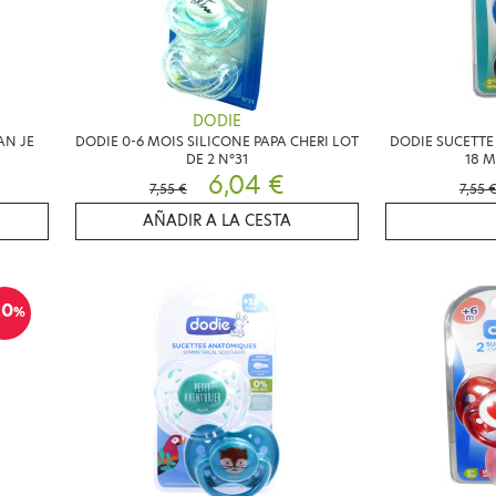
DODIE
AN JE
DODIE 0-6 MOIS SILICONE PAPA CHERI LOT
DODIE SUCETTE
DE 2 N°31
18 M
6,04 €
7,55 €
7,55 
AÑADIR A LA CESTA
20
%