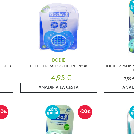
g
DODIE
EBIT 3
DODIE +18 MOIS SILICONE N°38
DODIE +6 MOIS 
4,95 €
7,55 
AÑADIR A LA CESTA
AÑAD
Zéro
20
-20
%
%
gaspi
g