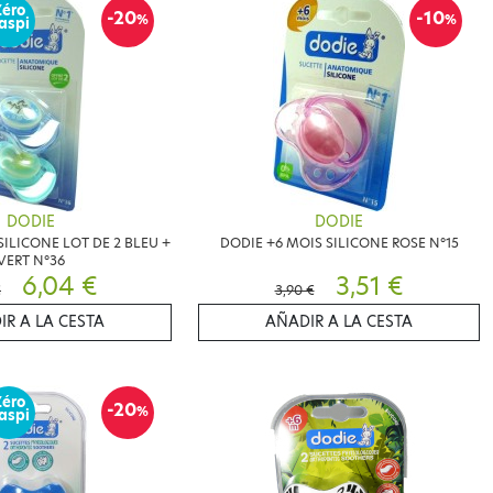
Zéro
-20
-10
%
%
aspi
DODIE
DODIE
SILICONE LOT DE 2 BLEU +
DODIE +6 MOIS SILICONE ROSE N°15
VERT N°36
6,04 €
3,51 €
€
3,90 €
IR A LA CESTA
AÑADIR A LA CESTA
Zéro
-20
%
aspi