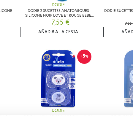
DODIE
LICONE
DODIE 2 SUCETTES ANATOMIQUES
DODIE SUCETTE
SILICONE NOIR LOVE ET ROUGE BEBE
ROCKEUR +18 MOIS
7,55 €
7,55
AÑADIR A LA CESTA
AÑAD
-5
%
DODIE
 + 18
DODIE SUCETTES ANATOMIQUES NUIT
DODIE 2 SU
BRILLANTES +18MOIS LOT DE 2
DRAG
7,17 €
7,55 €
7,55 