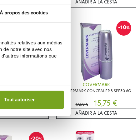
IR A LA CESTA
AÑADIR A LA CESTA
À propos des cookies
-10
-10
%
%
nnalités relatives aux médias
on de notre site avec nos
 d'autres informations que
OVERMARK
COVERMARK
ONCEALER 1 SPF30 6G
COVERMARK CONCEALER 3 SPF30 6G
Tout autoriser
17,46 €
15,75 €
€
17,50 €
IR A LA CESTA
AÑADIR A LA CESTA
-20
%