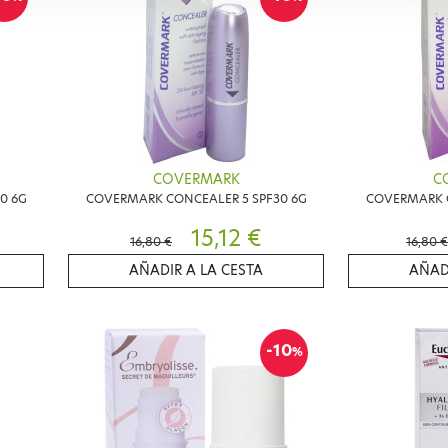
COVERMARK
C
0 6G
COVERMARK CONCEALER 5 SPF30 6G
COVERMARK C
15,12 €
16,80 €
16,80 €
AÑADIR A LA CESTA
AÑAD
-10
%