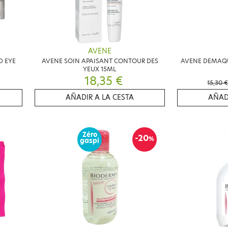
AVENE
D EYE
AVENE SOIN APAISANT CONTOUR DES
AVENE DEMAQ
YEUX 15ML
18,35 €
15,30 €
AÑADIR A LA CESTA
AÑAD
Zéro
-20
%
gaspi