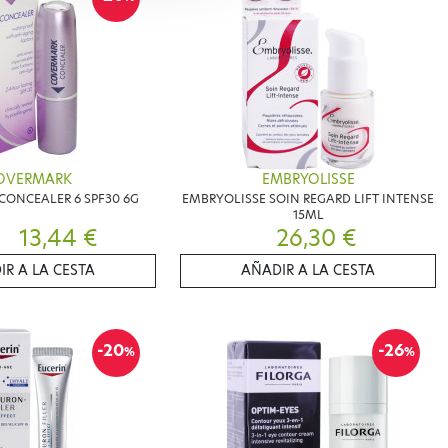
OVERMARK
EMBRYOLISSE
ONCEALER 6 SPF30 6G
EMBRYOLISSE SOIN REGARD LIFT INTENSE
15ML
13,44 €
26,30 €
IR A LA CESTA
AÑADIR A LA CESTA
-20
-26
%
%