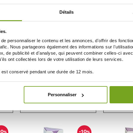
NOTIFICARME
AÑAD
Détails
-15
%
ies.
e personnaliser le contenu et les annonces, d'offrir des fonctio
rafic. Nous partageons également des informations sur l'utilisati
, de publicité et d'analyse, qui peuvent combiner celles-ci avec
ils ont collectées lors de votre utilisation de leurs services.
 est conservé pendant une durée de 12 mois.
COVERMARK
C
ONIQUE
COVERMARK CONCEALER 4 SPF30 6G
COVERMARK C
Personnaliser
14,36 €
16,90 €
19,40 
AÑADIR A LA CESTA
AÑAD
10
-10
%
%