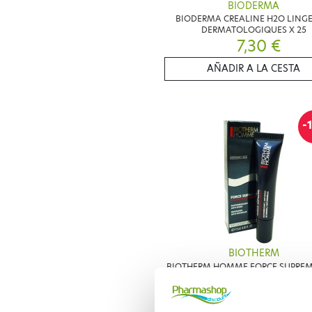
BIODERMA
BIODERMA CREALINE H2O LINGE
DERMATOLOGIQUES X 25
7,30 €
AÑADIR A LA CESTA
-
BIOTHERM
BIOTHERM HOMME FORCE SUPREM
RIDES YEUX 15ML
44,45 €
53,55 €