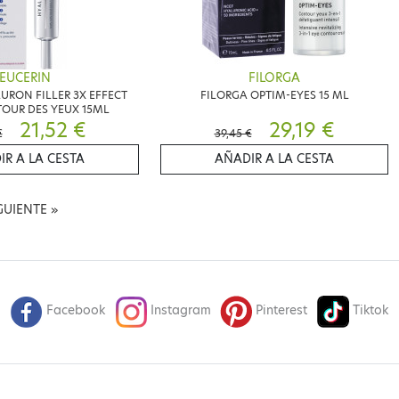
EUCERIN
FILORGA
URON FILLER 3X EFFECT
FILORGA OPTIM-EYES 15 ML
OUR DES YEUX 15ML
21,52 €
29,19 €
€
39,45 €
IR A LA CESTA
AÑADIR A LA CESTA
GUIENTE
»
Facebook
Instagram
Pinterest
Tiktok