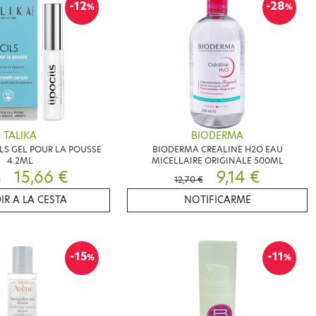
-12
-28
%
%
TALIKA
BIODERMA
ILS GEL POUR LA POUSSE
BIODERMA CREALINE H2O EAU
4.2ML
MICELLAIRE ORIGINALE 500ML
15,66 €
9,14 €
€
12,70 €
IR A LA CESTA
NOTIFICARME
-15
-11
%
%