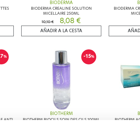
BIODERMA
TTES
BIODERMA CREALINE SOLUTION
BIODERMA CR
MICELLAIRE 250ML
MICE
8,08 €
10,10 €
AÑADIR A LA CESTA
AÑAD
17
-15
%
%
BIOTHERM
E ANTI
BIOTHERM BIOCILS SOIN DES CILS 100ML
BIOTHERM A
REV
16,66 €
19,60 €
27,95 