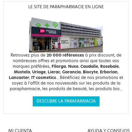
LE SITE DE PARAPHARMACIE EN LIGNE
Retrouvez plus de
20 000 références
à prix discount, de
nombreuses offres et promotions ainsi que toutes vos
marques préférées,
Filorga
,
Nuxe
,
Caudalie
,
Rosebaie
,
Mustela
,
Uriage
,
Lierac
,
Garancia
,
Biocyte
,
Erborian
,
Lancaster
,
IT cosmetics
... Bénéficiez de nos promotions et
soyez à l'affût de nos nouveautés sur les produits de la
parapharmacie, les produits de beauté, les produits bio...
DESCUBRE LA PARAFARMACIA
MI CUENTA
AYUDA Y CONSEJOS