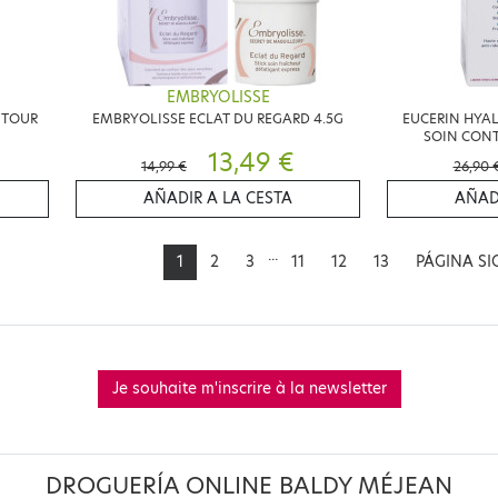
EMBRYOLISSE
NTOUR
EMBRYOLISSE ECLAT DU REGARD 4.5G
EUCERIN HYAL
SOIN CONT
13,49 €
14,99 €
26,90 
AÑADIR A LA CESTA
AÑAD
...
1
2
3
11
12
13
PÁGINA SI
Je souhaite m'inscrire à la newsletter
DROGUERÍA ONLINE BALDY MÉJEAN