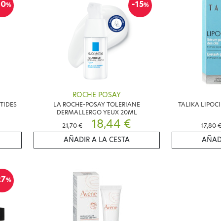
10
-15
%
%
ROCHE POSAY
TIDES
LA ROCHE-POSAY TOLERIANE
TALIKA LIPOC
DERMALLERGO YEUX 20ML
18,44 €
21,70 €
17,80 
AÑADIR A LA CESTA
AÑAD
27
%