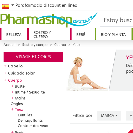
Spanish
Parafarmacia discount en línea
ROSTRO Y
BELLEZA
BÉBÉ
BIO Y PLANTA
CUERPO
Accueil
Rostro y cuerpo
Cuerpo
Yeux
YE
VISAGE ET CORPS
Déc
+
Cabello
poc
+
Cuidado solar
+
Cuerpo
+
Buste
+
Intime / Sexualité
+
Mains
Ongles
+
Yeux
Lentilles
Filtrar por
MARCA
+
Démaquillants
Contour des yeux
+
Pieds