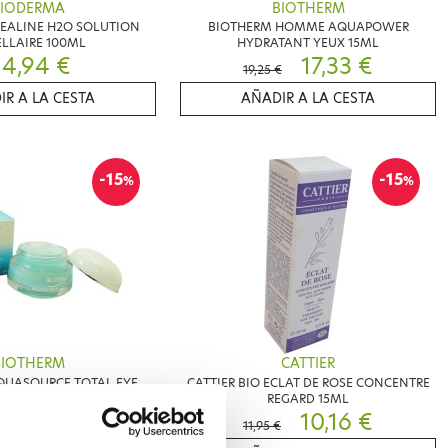
BIODERMA
BIOTHERM
EALINE H2O SOLUTION
BIOTHERM HOMME AQUAPOWER
LLAIRE 100ML
HYDRATANT YEUX 15ML
4,94 €
17,33 €
19,25 €
IR A LA CESTA
AÑADIR A LA CESTA
-15
-15
%
%
BIOTHERM
CATTIER
QUASOURCE TOTAL EYE
CATTIER BIO ECLAT DE ROSE CONCENTRE
ITALIZER 15ML
REGARD 15ML
23,76 €
10,16 €
€
11,95 €