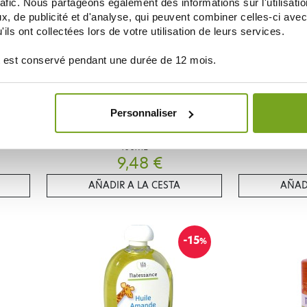
rafic. Nous partageons également des informations sur l'utilisati
, de publicité et d'analyse, qui peuvent combiner celles-ci avec
ils ont collectées lors de votre utilisation de leurs services.
 est conservé pendant une durée de 12 mois.
Personnaliser
NATESSANCE
N
CO BIO
NATESSANCE HUILE PURE DE CHANVRE
NATESSANCE H
100ML
9,48 €
AÑADIR A LA CESTA
AÑAD
-15
%