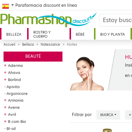
Spanish
Parafarmacia discount en línea
ROSTRO Y
BELLEZA
BÉBÉ
BIO Y PLANTA
CUERPO
Accueil
Belleza
Natessance
Huiles
HU
BEAUTÉ
Ins
+
Aderma
+
Ahava
en 
+
Borlind
Apivita
Arganicare
+
Armonia
+
Avene
+
Avril
Filtrar por
MARCA
+
+
B com Bio
BI-oil