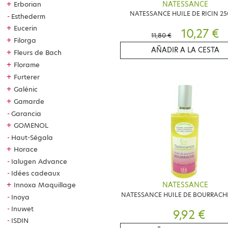
NATESSANCE
+
Erborian
NATESSANCE HUILE DE RICIN 2
Esthederm
+
Eucerin
10,27 €
11,80 €
+
Filorga
AÑADIR A LA CESTA
+
Fleurs de Bach
+
Florame
+
Furterer
+
Galénic
+
Gamarde
Garancia
+
GOMENOL
Haut-Ségala
+
Horace
Ialugen Advance
Idées cadeaux
+
Innoxa Maquillage
NATESSANCE
NATESSANCE HUILE DE BOURRACH
Inoya
Inuwet
9,92 €
ISDIN