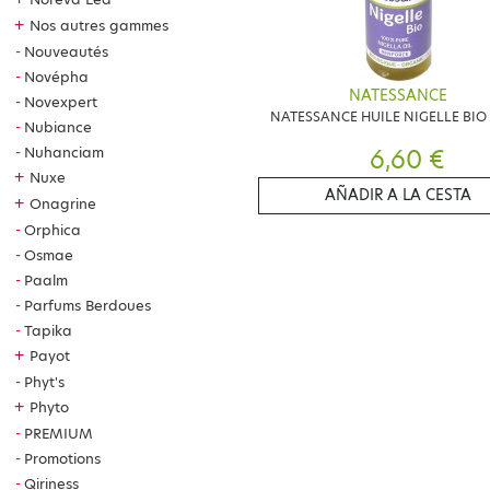
+
Nos autres gammes
Nouveautés
Novépha
NATESSANCE
Novexpert
NATESSANCE HUILE NIGELLE BIO
Nubiance
6,60 €
Nuhanciam
+
Nuxe
AÑADIR A LA CESTA
+
Onagrine
Orphica
Osmae
Paalm
Parfums Berdoues
Tapika
+
Payot
Phyt's
+
Phyto
PREMIUM
Promotions
Qiriness