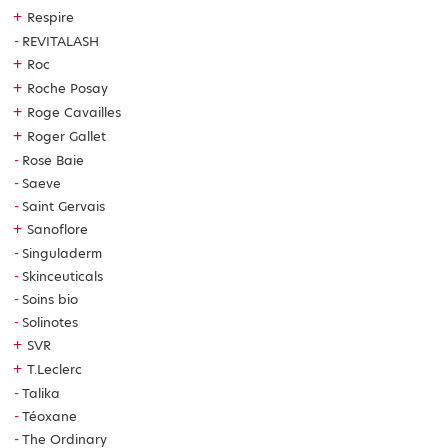
+
Respire
REVITALASH
+
Roc
+
Roche Posay
+
Roge Cavailles
+
Roger Gallet
Rose Baie
Saeve
Saint Gervais
+
Sanoflore
Singuladerm
Skinceuticals
Soins bio
Solinotes
+
SVR
+
T.Leclerc
Talika
Téoxane
The Ordinary