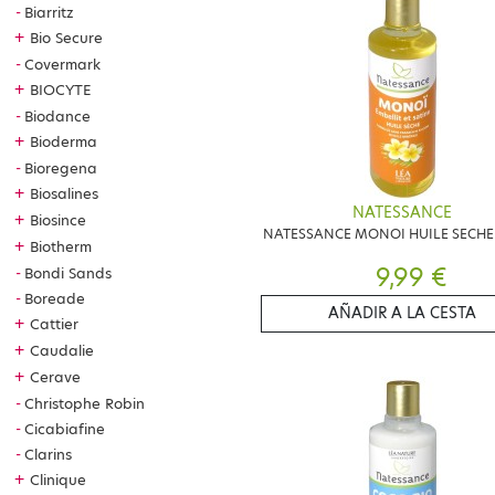
Biarritz
+
Bio Secure
Covermark
+
BIOCYTE
Biodance
+
Bioderma
Bioregena
+
Biosalines
NATESSANCE
+
Biosince
NATESSANCE MONOI HUILE SECHE
+
Biotherm
9,99 €
Bondi Sands
Boreade
AÑADIR A LA CESTA
+
Cattier
+
Caudalie
+
Cerave
Christophe Robin
Cicabiafine
Clarins
+
Clinique