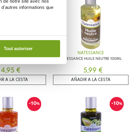
on de notre site avec nos
 d'autres informations que
Tout autoriser
ATESSANCE
NATESSANCE
UILE SESAME BIO 100ML
NATESSANCE HUILE NEUTRE 100ML
4,95 €
5,99 €
IR A LA CESTA
AÑADIR A LA CESTA
-10
-10
%
%