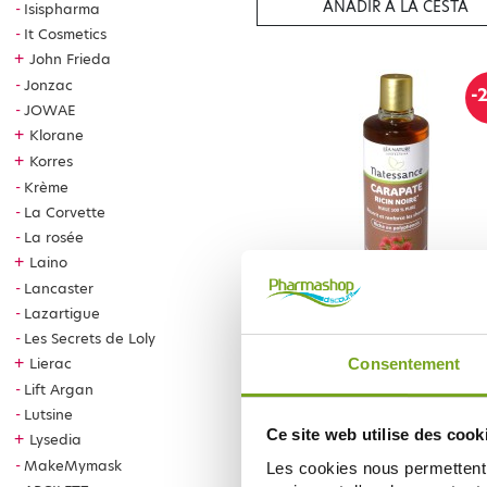
AÑADIR A LA CESTA
Isispharma
It Cosmetics
+
John Frieda
Jonzac
-
JOWAE
+
Klorane
+
Korres
Krème
La Corvette
La rosée
+
Laino
Lancaster
NATESSANCE
Lazartigue
NATESSANCE HUILE CARAPATE R
NOIRE 100ML
Les Secrets de Loly
6,98 €
8,72 €
+
Lierac
Consentement
Lift Argan
AÑADIR A LA CESTA
Lutsine
Ce site web utilise des cook
+
Lysedia
MakeMymask
Les cookies nous permettent d