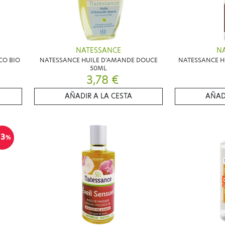
NATESSANCE
N
CO BIO
NATESSANCE HUILE D'AMANDE DOUCE
NATESSANCE HU
50ML
3,78 €
AÑADIR A LA CESTA
AÑAD
13
%