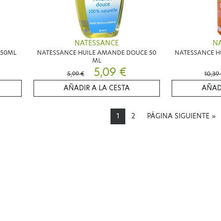
NATESSANCE
N
 50ML
NATESSANCE HUILE AMANDE DOUCE 50
NATESSANCE HU
ML
5,09 €
5,99 €
10,39
AÑADIR A LA CESTA
AÑAD
1
2
PÁGINA SIGUIENTE
»