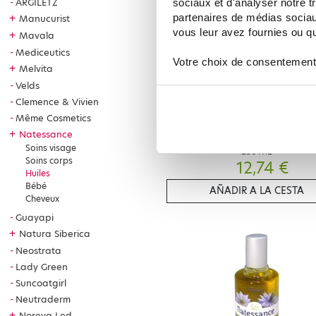
ARGILETZ
sociaux et d'analyser notre t
partenaires de médias sociaux
+
Manucurist
vous leur avez fournies ou qu'
+
Mavala
Mediceutics
Votre choix de consentement
+
Melvita
Velds
Clemence & Vivien
Même Cosmetics
NATESSANCE
+
Natessance
NATESSANCE HUILE VIERGE DE CO
Soins visage
250 ML
Soins corps
12,74 €
Huiles
Bébé
AÑADIR A LA CESTA
Cheveux
Guayapi
+
Natura Siberica
Neostrata
Lady Green
Suncoatgirl
Neutraderm
+
Noreva Led