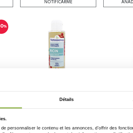
NOTIFICARME
AÑAD
20
%
NATESSANCE
N
ICIN
NATESSANCE HUILE DE RICIN 100ML
NATESSANCE 
8,20 €
Détails
AÑADIR A LA CESTA
AÑAD
ies.
e personnaliser le contenu et les annonces, d'offrir des fonctio