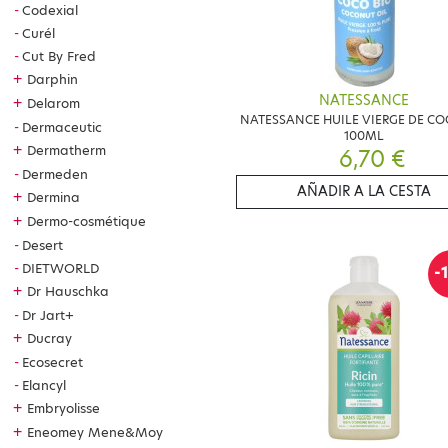
Codexial
Curél
Cut By Fred
+
Darphin
NATESSANCE
+
Delarom
NATESSANCE HUILE VIERGE DE CO
Dermaceutic
100ML
+
Dermatherm
6,70 €
Dermeden
AÑADIR A LA CESTA
+
Dermina
+
Dermo-cosmétique
Desert
DIETWORLD
-
+
Dr Hauschka
Dr Jart+
+
Ducray
Ecosecret
Elancyl
+
Embryolisse
+
Eneomey Mene&Moy