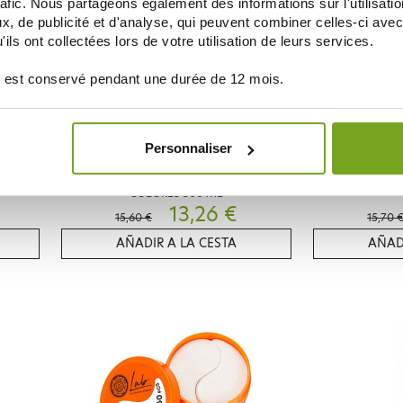
g
rafic. Nous partageons également des informations sur l'utilisati
, de publicité et d'analyse, qui peuvent combiner celles-ci avec
ils ont collectées lors de votre utilisation de leurs services.
 est conservé pendant une durée de 12 mois.
Personnaliser
NATURA SIBERICA
NATU
MASQUE
SUPER SIBERICA MASQUE CHEVEUX
SUPER SIBERIC
COLORES 300 ML
13,26 €
15,60 €
15,70 
AÑADIR A LA CESTA
AÑAD