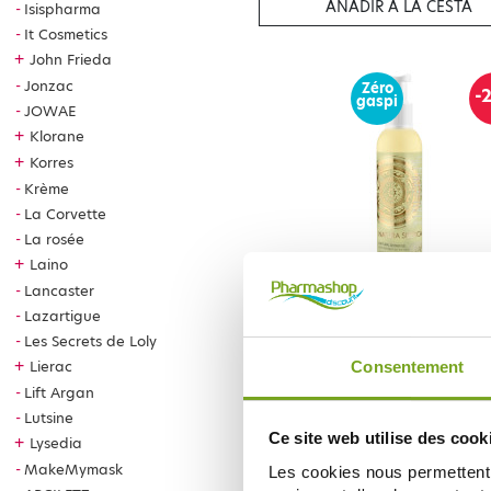
AÑADIR A LA CESTA
Isispharma
It Cosmetics
+
John Frieda
Jonzac
Zéro
-
gaspi
JOWAE
+
Klorane
+
Korres
Krème
La Corvette
La rosée
+
Laino
Lancaster
NATURA SIBERICA
Lazartigue
NATURA SIBERICA GEL DOUCHE D
NATUREL AU MIEL DE POMME DE
Les Secrets de Loly
400ML
6,51 €
8,14 €
+
Lierac
Consentement
Lift Argan
AÑADIR A LA CESTA
Lutsine
Ce site web utilise des cook
+
Lysedia
MakeMymask
Les cookies nous permettent d
Zéro
-