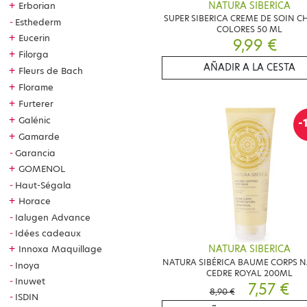
NATURA SIBERICA
+
Erborian
SUPER SIBERICA CREME DE SOIN C
Esthederm
COLORES 50 ML
+
Eucerin
9,99 €
+
Filorga
AÑADIR A LA CESTA
+
Fleurs de Bach
+
Florame
+
Furterer
+
Galénic
-
+
Gamarde
Garancia
+
GOMENOL
Haut-Ségala
+
Horace
Ialugen Advance
Idées cadeaux
+
Innoxa Maquillage
NATURA SIBERICA
NATURA SIBÉRICA BAUME CORPS N
Inoya
CEDRE ROYAL 200ML
Inuwet
7,57 €
8,90 €
ISDIN