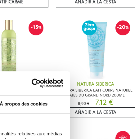
TIFICARME
AÑADIR A LA CESTA
Zéro
-15
-20
%
%
gaspi
RA SIBERICA
NATURA SIBERICA
CA GEL DOUCHE NATUREL
NATURA SIBERICA LAIT CORPS NATUREL
ES GIVREES 400ML
BAIES DU GRAND NORD 200ML
6,92 €
7,12 €
€
8,90 €
À propos des cookies
TIFICARME
AÑADIR A LA CESTA
nnalités relatives aux médias
Zéro
-20
-5
%
%