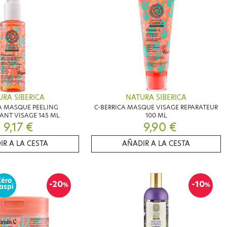
RA SIBERICA
NATURA SIBERICA
A MASQUE PEELING
C-BERRICA MASQUE VISAGE REPARATEUR
SANT VISAGE 145 ML
100 ML
9,17 €
9,90 €
IR A LA CESTA
AÑADIR A LA CESTA
Zéro
-20
-10
%
%
aspi