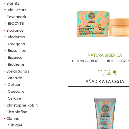
Biarritz
+
Bio Secure
Covermark
+
BIOCYTE
Biodance
+
Bioderma
Bioregena
+
Biosalines
NATURA SIBERICA
+
Biosince
C-BERICA CREME FLUIDE LEGERE
+
Biotherm
11,12 €
Bondi Sands
Boreade
AÑADIR A LA CESTA
+
Cattier
+
Caudalie
+
Cerave
Christophe Robin
Cicabiafine
Clarins
+
Clinique