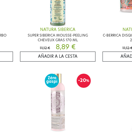
NATURA SIBERICA
NATU
RBO
SUPER SIBERICA MOUSSE-PEELING
C-BERRICA DISQ
CHEVEUX GRAS 170 ML
2
8,89 €
11,12 €
11,12 
AÑADIR A LA CESTA
AÑAD
Zéro
-20
%
gaspi