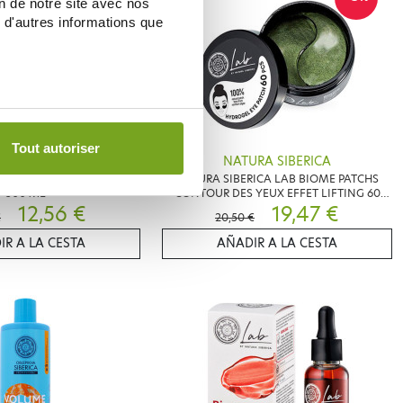
aspi
on de notre site avec nos
 d'autres informations que
Tout autoriser
RA SIBERICA
NATURA SIBERICA
A MASQUE CHEVEUX GRAS
NATURA SIBERICA LAB BIOME PATCHS
300 ML
CONTOUR DES YEUX EFFET LIFTING 60
12,56 €
PATCHS
19,47 €
€
20,50 €
IR A LA CESTA
AÑADIR A LA CESTA