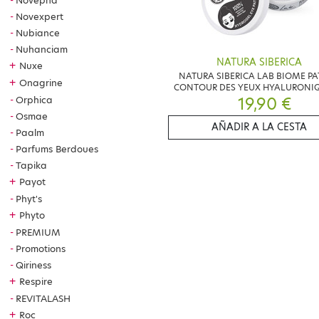
Novépha
Novexpert
Nubiance
Nuhanciam
NATURA SIBERICA
+
Nuxe
NATURA SIBERICA LAB BIOME P
+
Onagrine
CONTOUR DES YEUX HYALURONIQ
19,90 €
PATCHS
Orphica
Osmae
AÑADIR A LA CESTA
Paalm
Parfums Berdoues
Tapika
+
Payot
Phyt's
+
Phyto
PREMIUM
Promotions
Qiriness
+
Respire
REVITALASH
+
Roc