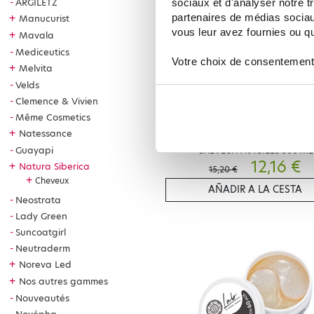
gaspi
ARGILETZ
sociaux et d'analyser notre t
partenaires de médias sociaux
+
Manucurist
vous leur avez fournies ou qu'
+
Mavala
Mediceutics
Votre choix de consentement
+
Melvita
Velds
Clemence & Vivien
Même Cosmetics
NATURA SIBERICA
+
Natessance
SUPER SIBERICA HYDRA VOLUME 
Guayapi
CHEVEUX FRAGILES 300 ML
12,16 €
+
Natura Siberica
15,20 €
+
Cheveux
AÑADIR A LA CESTA
Neostrata
Lady Green
Suncoatgirl
Neutraderm
+
Noreva Led
+
Nos autres gammes
Nouveautés