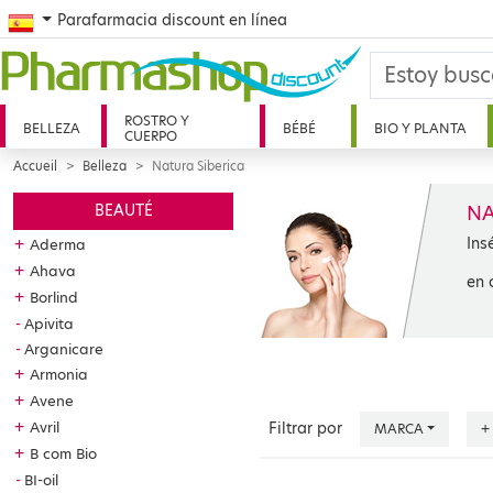
Spanish
Parafarmacia discount en línea
ROSTRO Y
BELLEZA
BÉBÉ
BIO Y PLANTA
CUERPO
Accueil
Belleza
Natura Siberica
NA
BEAUTÉ
Ins
+
Aderma
+
Ahava
en 
+
Borlind
Apivita
Arganicare
+
Armonia
+
Avene
+
Avril
Filtrar por
MARCA
+
+
B com Bio
BI-oil