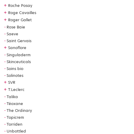
+
Roche Posay
+
Roge Cavailles
+
Roger Gallet
Rose Baie
Saeve
Saint Gervais
+
Sanoflore
Singuladerm
Skinceuticals
Soins bio
Solinotes
+
SVR
+
T.Leclerc
Talika
Téoxane
The Ordinary
Topicrem
Torriden
Unbottled