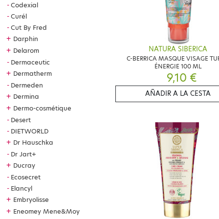
Codexial
Curél
Cut By Fred
+
Darphin
NATURA SIBERICA
+
Delarom
C-BERRICA MASQUE VISAGE TU
Dermaceutic
ÉNERGIE 100 ML
+
Dermatherm
9,10 €
Dermeden
AÑADIR A LA CESTA
+
Dermina
+
Dermo-cosmétique
Desert
DIETWORLD
+
Dr Hauschka
Dr Jart+
+
Ducray
Ecosecret
Elancyl
+
Embryolisse
+
Eneomey Mene&Moy