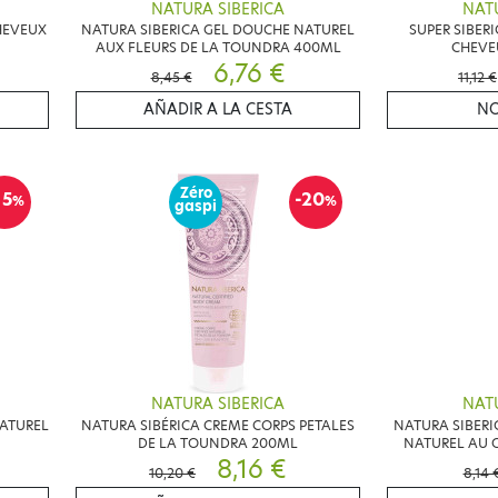
NATURA SIBERICA
NATU
HEVEUX
NATURA SIBERICA GEL DOUCHE NATUREL
SUPER SIBER
AUX FLEURS DE LA TOUNDRA 400ML
CHEVE
6,76 €
8,45 €
11,12 €
AÑADIR A LA CESTA
NO
Zéro
15
-20
%
%
gaspi
NATURA SIBERICA
NATU
ATUREL
NATURA SIBÉRICA CREME CORPS PETALES
NATURA SIBERI
DE LA TOUNDRA 200ML
NATUREL AU 
8,16 €
10,20 €
8,14 