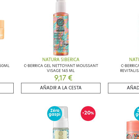
NATURA SIBERICA
NATU
 50ML
C-BERRICA GEL NETTOYANT MOUSSANT
C-BERRIC
VISAGE 145 ML
REVITALI
9,17 €
AÑADIR A LA CESTA
AÑAD
Zéro
-20
%
gaspi
g