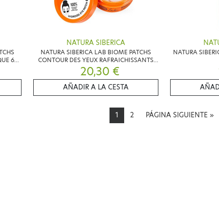
NATURA SIBERICA
NATU
ATCHS
NATURA SIBERICA LAB BIOME PATCHS
NATURA SIBER
UE 60
CONTOUR DES YEUX RAFRAICHISSANTS
LISSANTS 60 PATCHS
20,30 €
AÑADIR A LA CESTA
AÑAD
1
2
PÁGINA SIGUIENTE
»