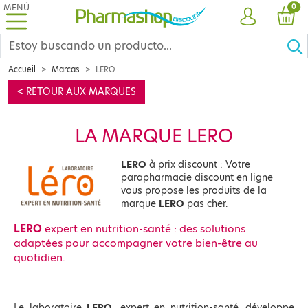
MENÚ
PRO
0
CUENTA
CES
Accueil
Marcas
LERO
< RETOUR AUX MARQUES
LA MARQUE LERO
LERO
à prix discount : Votre
parapharmacie discount en ligne
vous propose les produits de la
marque
LERO
pas cher.
LERO
expert en nutrition-santé : des solutions
adaptées pour accompagner votre bien-être au
quotidien.
Le laboratoire
LERO,
expert en nutrition-santé, développe