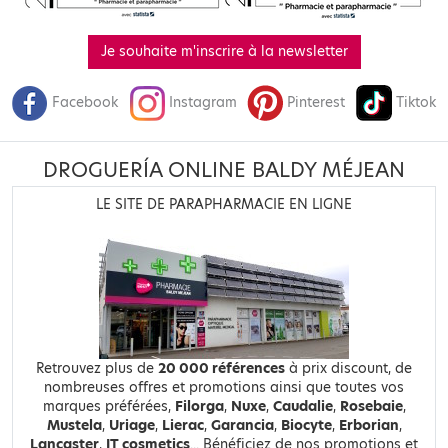
Je souhaite m'inscrire à la newsletter
Facebook
Instagram
Pinterest
Tiktok
DROGUERÍA ONLINE BALDY MÉJEAN
LE SITE DE PARAPHARMACIE EN LIGNE
Retrouvez plus de
20 000 références
à prix discount, de
nombreuses offres et promotions ainsi que toutes vos
marques préférées,
Filorga
,
Nuxe
,
Caudalie
,
Rosebaie
,
Mustela
,
Uriage
,
Lierac
,
Garancia
,
Biocyte
,
Erborian
,
Lancaster
,
IT cosmetics
... Bénéficiez de nos promotions et