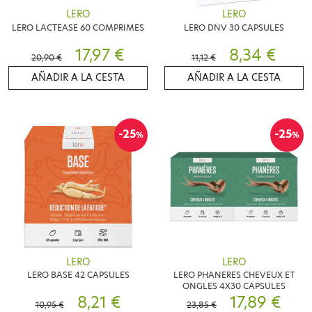
LERO
LERO
LERO LACTEASE 60 COMPRIMES
LERO DNV 30 CAPSULES
17,97 €
8,34 €
20,90 €
11,12 €
AÑADIR A LA CESTA
AÑADIR A LA CESTA
-25
-25
%
%
LERO
LERO
LERO BASE 42 CAPSULES
LERO PHANERES CHEVEUX ET
ONGLES 4X30 CAPSULES
8,21 €
17,89 €
10,95 €
23,85 €