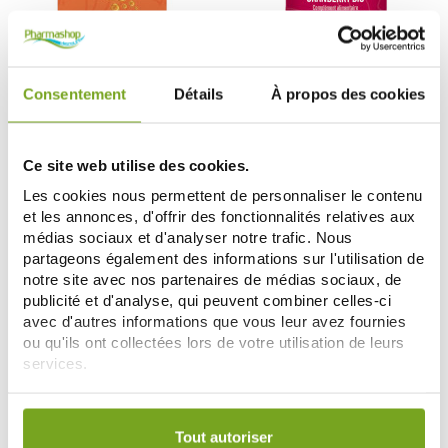
Consentement
Détails
À propos des cookies
LERO
LERO
LERO PREMUNIL SYSTEME
LERO CRANBERRY BIO 30
IMMUNITAIRE 30 CAPSULES
GELULES
13,16 €
7,56 €
9,44 €
Ce site web utilise des cookies.
AÑADIR A LA CESTA
AÑADIR A LA CESTA
Les cookies nous permettent de personnaliser le contenu
et les annonces, d'offrir des fonctionnalités relatives aux
médias sociaux et d'analyser notre trafic. Nous
partageons également des informations sur l'utilisation de
-20
-25
%
%
notre site avec nos partenaires de médias sociaux, de
publicité et d'analyse, qui peuvent combiner celles-ci
avec d'autres informations que vous leur avez fournies
ou qu'ils ont collectées lors de votre utilisation de leurs
services.
Votre choix de consentement est conservé pendant une
durée de 12 mois.
Tout autoriser