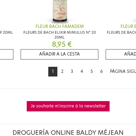
FLEUR BACH FAMADEM
FLEUR
19 20ML
FLEURS DE BACH ELIXIR MIMULUS N° 20
FLEURS DE BACH
20ML
8,95 €
AÑADIR A LA CESTA
AÑAD
1
2
3
4
5
6
PÁGINA SIG
Je souhaite m'inscrire à la newsletter
DROGUERÍA ONLINE BALDY MÉJEAN