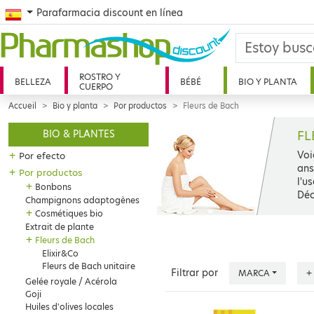
Spanish
Parafarmacia discount en línea
ROSTRO Y
BELLEZA
BÉBÉ
BIO Y PLANTA
CUERPO
Accueil
Bio y planta
Por productos
Fleurs de Bach
FL
BIO & PLANTES
Voi
+
Por efecto
ans
+
Por productos
l'u
+
Bonbons
Déc
Champignons adaptogènes
+
Cosmétiques bio
Extrait de plante
+
Fleurs de Bach
Elixir&Co
Fleurs de Bach unitaire
Filtrar por
MARCA
+
Gelée royale / Acérola
Goji
Huiles d'olives locales