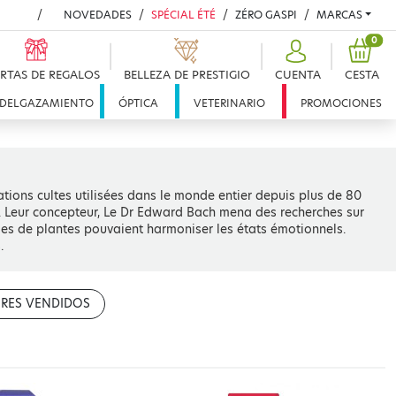
NOVEDADES
SPÉCIAL ÉTÉ
ZÉRO GASPI
MARCAS
PRO
0
RTAS DE REGALOS
BELLEZA DE PRESTIGIO
CUENTA
CESTA
DELGAZAMIENTO
ÓPTICA
VETERINARIO
PROMOCIONES
ations cultes utilisées dans le monde entier depuis plus de 80
l. Leur concepteur, Le Dr Edward Bach mena des recherches sur
ges de plantes pouvaient harmoniser les états émotionnels.
.
RES VENDIDOS