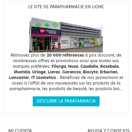
LE SITE DE PARAPHARMACIE EN LIGNE
Retrouvez plus de
20 000 références
à prix discount, de
nombreuses offres et promotions ainsi que toutes vos
marques préférées,
Filorga
,
Nuxe
,
Caudalie
,
Rosebaie
,
Mustela
,
Uriage
,
Lierac
,
Garancia
,
Biocyte
,
Erborian
,
Lancaster
,
IT cosmetics
... Bénéficiez de nos promotions et
soyez à l'affût de nos nouveautés sur les produits de la
parapharmacie, les produits de beauté, les produits bio...
DESCUBRE LA PARAFARMACIA
MI CUENTA
AYUDA Y CONSEJOS