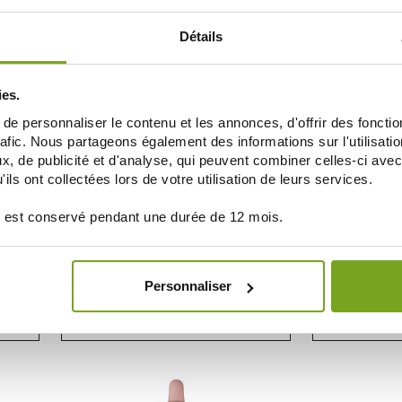
AÑADIR A LA CESTA
AÑAD
Détails
ies.
e personnaliser le contenu et les annonces, d'offrir des fonctio
rafic. Nous partageons également des informations sur l'utilisati
, de publicité et d'analyse, qui peuvent combiner celles-ci avec
ils ont collectées lors de votre utilisation de leurs services.
 est conservé pendant une durée de 12 mois.
FLEUR BACH FAMADEM
FLEUR
E N° 10
FLEURS DE BACH ELIXIR GENTIANE N° 12
FLEURS DE BACH
20ML
Personnaliser
8,95 €
AÑADIR A LA CESTA
AÑAD