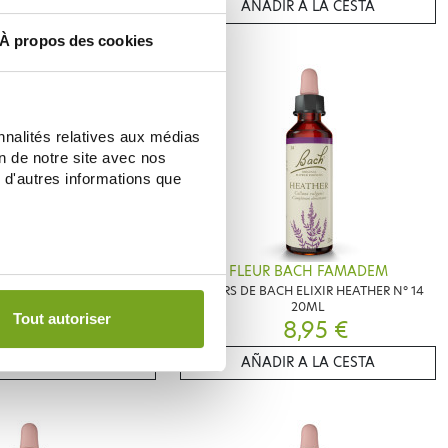
IR A LA CESTA
AÑADIR A LA CESTA
À propos des cookies
nnalités relatives aux médias
on de notre site avec nos
 d'autres informations que
 BACH FAMADEM
FLEUR BACH FAMADEM
 ELIXIR GORSE N° 13 20ML
FLEURS DE BACH ELIXIR HEATHER N° 14
20ML
Tout autoriser
11,70 €
8,95 €
IR A LA CESTA
AÑADIR A LA CESTA