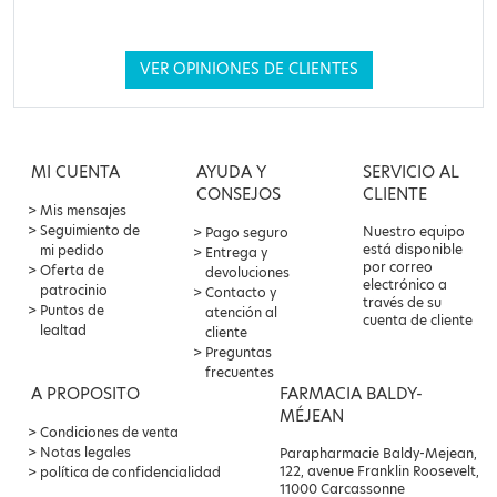
VER OPINIONES DE CLIENTES
MI CUENTA
AYUDA Y
SERVICIO AL
CONSEJOS
CLIENTE
Mis mensajes
Seguimiento de
Nuestro equipo
Pago seguro
está disponible
mi pedido
Entrega y
por correo
Oferta de
devoluciones
electrónico a
patrocinio
Contacto y
través de su
Puntos de
atención al
cuenta de cliente
lealtad
cliente
Preguntas
frecuentes
A PROPOSITO
FARMACIA BALDY-
MÉJEAN
Condiciones de venta
Notas legales
Parapharmacie Baldy-Mejean,
122, avenue Franklin Roosevelt,
política de confidencialidad
11000 Carcassonne