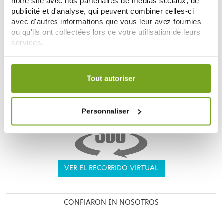
notre site avec nos partenaires de médias sociaux, de
publicité et d'analyse, qui peuvent combiner celles-ci
UNE VRAIE PARAPHARMACIE
avec d'autres informations que vous leur avez fournies
ou qu'ils ont collectées lors de votre utilisation de leurs
services.
Votre choix de consentement est conservé pendant une
durée de 12 mois.
Tout autoriser
Personnaliser
VER EL RECORRIDO VIRTUAL
CONFIARON EN NOSOTROS