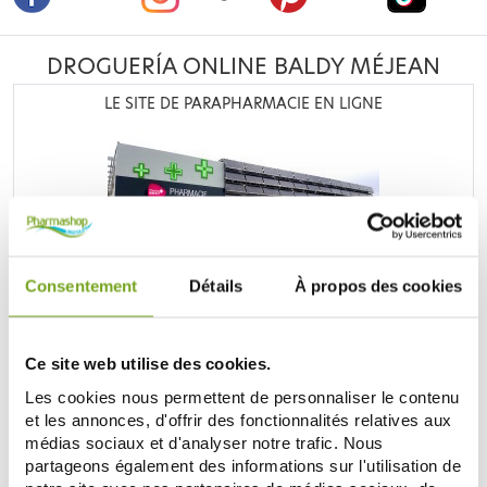
DROGUERÍA ONLINE BALDY MÉJEAN
LE SITE DE PARAPHARMACIE EN LIGNE
Retrouvez plus de
20 000 références
à prix discount, de
Consentement
Détails
À propos des cookies
nombreuses offres et promotions ainsi que toutes vos
marques préférées,
Filorga
,
Nuxe
,
Caudalie
,
Rosebaie
,
Mustela
,
Uriage
,
Lierac
,
Garancia
,
Biocyte
,
Erborian
,
Ce site web utilise des cookies.
Lancaster
,
IT cosmetics
... Bénéficiez de nos promotions et
soyez à l'affût de nos nouveautés sur les produits de la
Les cookies nous permettent de personnaliser le contenu
parapharmacie, les produits de beauté, les produits bio...
et les annonces, d'offrir des fonctionnalités relatives aux
médias sociaux et d'analyser notre trafic. Nous
DESCUBRE LA PARAFARMACIA
partageons également des informations sur l'utilisation de