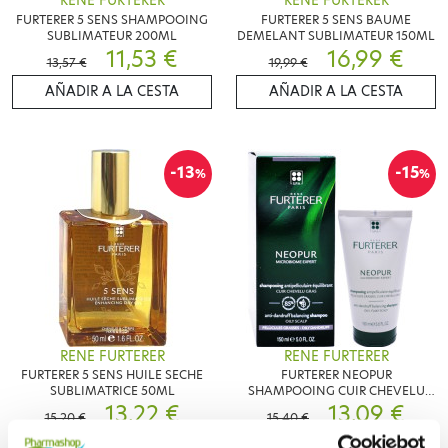
RENE FURTERER
RENE FURTERER
FURTERER 5 SENS SHAMPOOING
FURTERER 5 SENS BAUME
SUBLIMATEUR 200ML
DEMELANT SUBLIMATEUR 150ML
11,53 €
16,99 €
13,57 €
19,99 €
AÑADIR A LA CESTA
AÑADIR A LA CESTA
-13
-15
%
%
RENE FURTERER
RENE FURTERER
FURTERER 5 SENS HUILE SECHE
FURTERER NEOPUR
SUBLIMATRICE 50ML
SHAMPOOING CUIR CHEVELU
13,22 €
GRAS 150ML
13,09 €
15,20 €
15,40 €
AÑADIR A LA CESTA
AÑADIR A LA CESTA