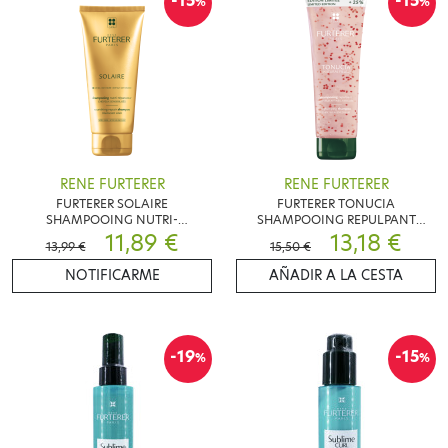
-15
-15
%
%
RENE FURTERER
RENE FURTERER
FURTERER SOLAIRE
FURTERER TONUCIA
SHAMPOOING NUTRI-
SHAMPOOING REPULPANT
REPARATEUR 200ML
11,89 €
250ML
13,18 €
13,99 €
15,50 €
NOTIFICARME
AÑADIR A LA CESTA
-19
-15
%
%