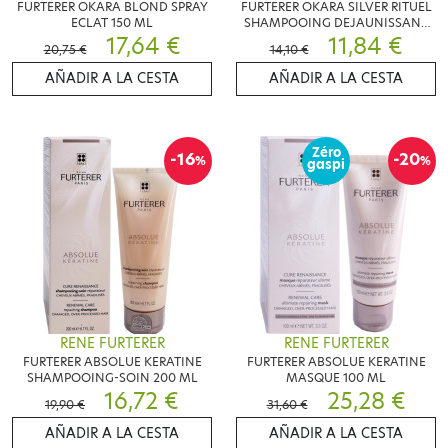
FURTERER OKARA BLOND SPRAY
FURTERER OKARA SILVER RITUEL
ECLAT 150 ML
SHAMPOOING DEJAUNISSANT
17,64 €
250 ML
11,84 €
20,75 €
14,10 €
AÑADIR A LA CESTA
AÑADIR A LA CESTA
Zéro
-16
-20
%
%
gaspi
RENE FURTERER
RENE FURTERER
FURTERER ABSOLUE KERATINE
FURTERER ABSOLUE KERATINE
SHAMPOOING-SOIN 200 ML
MASQUE 100 ML
16,72 €
25,28 €
19,90 €
31,60 €
AÑADIR A LA CESTA
AÑADIR A LA CESTA