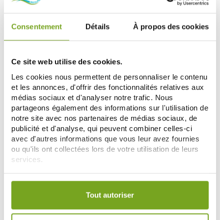
Consentement
Détails
À propos des cookies
-15
%
Ce site web utilise des cookies.
Les cookies nous permettent de personnaliser le contenu
et les annonces, d'offrir des fonctionnalités relatives aux
médias sociaux et d'analyser notre trafic. Nous
partageons également des informations sur l'utilisation de
notre site avec nos partenaires de médias sociaux, de
publicité et d'analyse, qui peuvent combiner celles-ci
RENE FURTERER
RENE FURTERER
avec d'autres informations que vous leur avez fournies
FURTERER NEOPUR
FURTERER VOLUMEA
SHAMPOOING CUIR CHEVELU
SHAMPOOING EXPANSEUR
ou qu'ils ont collectées lors de votre utilisation de leurs
SEC 150ML
12,67 €
13,90 €
250ML
services.
14,90 €
AÑADIR A LA CESTA
AÑADIR A LA CESTA
Votre choix de consentement est conservé pendant une
durée de 12 mois.
Tout autoriser
Zéro
-16
-20
%
%
gaspi