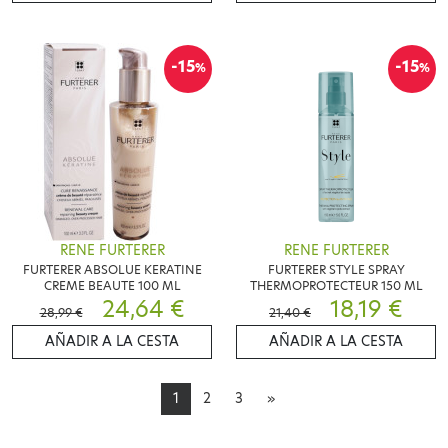
-15
-15
%
%
RENE FURTERER
RENE FURTERER
FURTERER ABSOLUE KERATINE
FURTERER STYLE SPRAY
CREME BEAUTE 100 ML
THERMOPROTECTEUR 150 ML
24,64 €
18,19 €
28,99 €
21,40 €
AÑADIR A LA CESTA
AÑADIR A LA CESTA
1
2
3
»