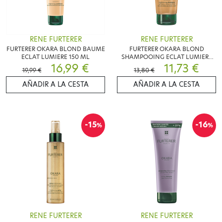
RENE FURTERER
RENE FURTERER
FURTERER OKARA BLOND BAUME
FURTERER OKARA BLOND
ECLAT LUMIERE 150 ML
SHAMPOOING ECLAT LUMIERE
16,99 €
200 ML
11,73 €
19,99 €
13,80 €
AÑADIR A LA CESTA
AÑADIR A LA CESTA
-15
-16
%
%
RENE FURTERER
RENE FURTERER