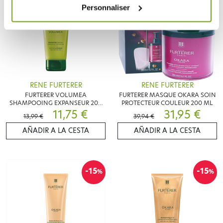
Personnaliser
RENE FURTERER
RENE FURTERER
FURTERER VOLUMEA
FURTERER MASQUE OKARA SOIN
SHAMPOOING EXPANSEUR 200
PROTECTEUR COULEUR 200 ML
ML
11,75 €
31,95 €
13,99 €
39,94 €
AÑADIR A LA CESTA
AÑADIR A LA CESTA
-15
-15
%
%