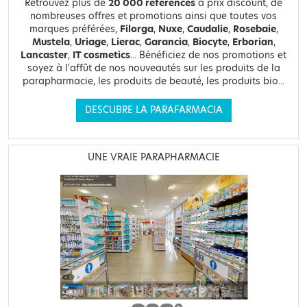
Retrouvez plus de
20 000 références
à prix discount, de
nombreuses offres et promotions ainsi que toutes vos
marques préférées,
Filorga
,
Nuxe
,
Caudalie
,
Rosebaie
,
Mustela
,
Uriage
,
Lierac
,
Garancia
,
Biocyte
,
Erborian
,
Lancaster
,
IT cosmetics
... Bénéficiez de nos promotions et
soyez à l'affût de nos nouveautés sur les produits de la
parapharmacie, les produits de beauté, les produits bio...
DESCUBRE LA PARAFARMACIA
UNE VRAIE PARAPHARMACIE