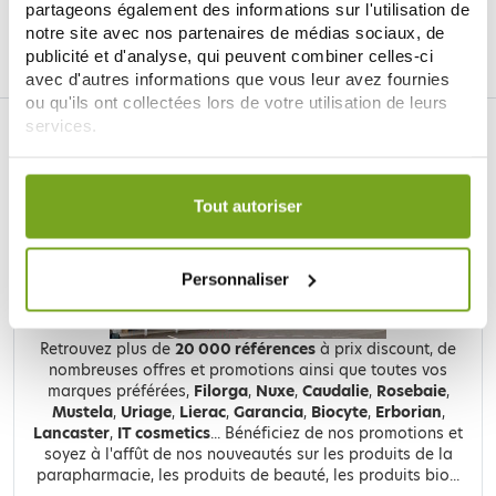
partageons également des informations sur l'utilisation de
notre site avec nos partenaires de médias sociaux, de
Facebook
Instagram
Pinterest
Tiktok
publicité et d'analyse, qui peuvent combiner celles-ci
avec d'autres informations que vous leur avez fournies
ou qu'ils ont collectées lors de votre utilisation de leurs
DROGUERÍA ONLINE BALDY MÉJEAN
services.
LE SITE DE PARAPHARMACIE EN LIGNE
Votre choix de consentement est conservé pendant une
durée de 12 mois.
Tout autoriser
Personnaliser
Retrouvez plus de
20 000 références
à prix discount, de
nombreuses offres et promotions ainsi que toutes vos
marques préférées,
Filorga
,
Nuxe
,
Caudalie
,
Rosebaie
,
Mustela
,
Uriage
,
Lierac
,
Garancia
,
Biocyte
,
Erborian
,
Lancaster
,
IT cosmetics
... Bénéficiez de nos promotions et
soyez à l'affût de nos nouveautés sur les produits de la
parapharmacie, les produits de beauté, les produits bio...