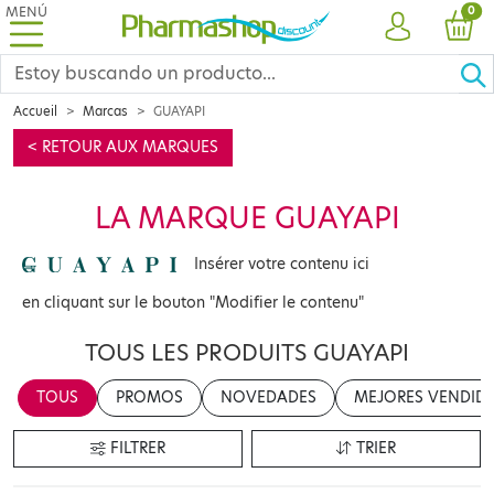
MENÚ
PRO
0
CUENTA
CES
Accueil
Marcas
GUAYAPI
< RETOUR AUX MARQUES
LA MARQUE GUAYAPI
Insérer votre contenu ici
en cliquant sur le bouton "Modifier le contenu"
TOUS LES PRODUITS GUAYAPI
TOUS
PROMOS
NOVEDADES
MEJORES VENDID
FILTRER
TRIER