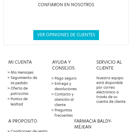
CONFIARON EN NOSOTROS
VER OPINIONES DE CLIENTES
MI CUENTA
AYUDA Y
SERVICIO AL
CONSEJOS
CLIENTE
Mis mensajes
Seguimiento de
Nuestro equipo
Pago seguro
está disponible
mi pedido
Entrega y
por correo
Oferta de
devoluciones
electrónico a
patrocinio
Contacto y
través de su
Puntos de
atención al
cuenta de cliente
lealtad
cliente
Preguntas
frecuentes
A PROPOSITO
FARMACIA BALDY-
MÉJEAN
Condiciones de venta