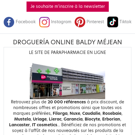
Je souhaite m'inscrire à la newsletter
Facebook
Instagram
Pinterest
Tiktok
DROGUERÍA ONLINE BALDY MÉJEAN
LE SITE DE PARAPHARMACIE EN LIGNE
Retrouvez plus de
20 000 références
à prix discount, de
nombreuses offres et promotions ainsi que toutes vos
marques préférées,
Filorga
,
Nuxe
,
Caudalie
,
Rosebaie
,
Mustela
,
Uriage
,
Lierac
,
Garancia
,
Biocyte
,
Erborian
,
Lancaster
,
IT cosmetics
... Bénéficiez de nos promotions et
soyez à l'affût de nos nouveautés sur les produits de la