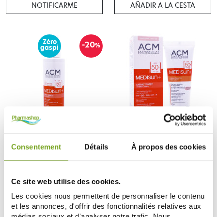
NOTIFICARME
AÑADIR A LA CESTA
Zéro
-20
%
gaspi
ACM
ACM
ACM MEDISUN+ SPRAY FAMILLE
ACM MEDISUN+ CRÈME TEINTE
Consentement
Détails
À propos des cookies
SPF50 200ML
CLAIRE SPF50+ 50ML
12,60 €
11,55 €
15,75 €
AÑADIR A LA CESTA
AÑADIR A LA CESTA
Ce site web utilise des cookies.
Les cookies nous permettent de personnaliser le contenu
et les annonces, d'offrir des fonctionnalités relatives aux
médias sociaux et d'analyser notre trafic. Nous