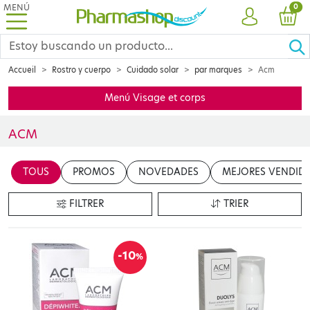
MENÚ
PRO
0
CUENTA
CES
Accueil
Rostro y cuerpo
Cuidado solar
par marques
Acm
Menú Visage et corps
ACM
Insérer votre contenu ici
TOUS
PROMOS
NOVEDADES
MEJORES VENDID
en cliquant sur le bouton "Modifier le contenu"
FILTRER
TRIER
-10
%