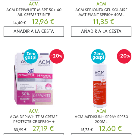
ACM
ACM
ACM DEPIWHITE.M SPF 50+ 40
ACM SEBIONEX GEL SOLAIRE
ML CREME TEINTE
MATIFIANT SPF50+ 40ML
12,96 €
11,35 €
14,40 €
AÑADIR A LA CESTA
AÑADIR A LA CESTA
Zéro
Zéro
-20
-20
%
%
gaspi
gaspi
ACM
ACM
ACM DEPIWHITE M CREME
ACM MEDISUN+ SPRAY SPF50
PROTECTRICE SPF50+ +
200ML
ADVANCED CREME ANTI TACHES
27,19 €
12,60 €
33,99 €
15,75 €