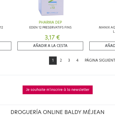
PHARMA DEP
12
EDEN 12 PRESERVATIFS FINS
MANIX AQ
L
3,17 €
AÑADIR A LA CESTA
AÑAD
1
2
3
4
PÁGINA SIGUIEN
Je souhaite m'inscrire à la newsletter
DROGUERÍA ONLINE BALDY MÉJEAN