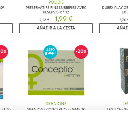
POLIDIS
X9
PRESERVATIFS FINS LUBRIFIES AVEC
DUREX PLAY GE
RESERVOIR * 12
EX
1,99 €
2,26 €
7,70 
AÑADIR A LA CESTA
AÑAD
Zéro
10
-20
%
%
gaspi
GRANIONS
LE
ET 30
GRANIONS CONCEPTIO FEMME 30
LES 3 CHEN
T 30
GELULES + 30 CAPSULES
14,32 €
17,90 €