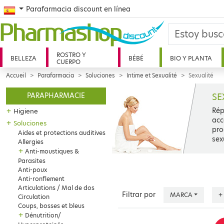
Spanish
Parafarmacia discount en línea
ROSTRO Y
BELLEZA
BÉBÉ
BIO Y PLANTA
CUERPO
Accueil
Parafarmacia
Soluciones
Intime et Sexualité
Sexualité
SE
PARAPHARMACIE
Rép
+
Higiene
acc
+
Soluciones
pro
Aides et protections auditives
sex
Allergies
+
Anti-moustiques &
Parasites
Anti-poux
Anti-ronflement
Articulations / Mal de dos
Filtrar por
MARCA
+
Circulation
Coups, bosses et bleus
+
Dénutrition/