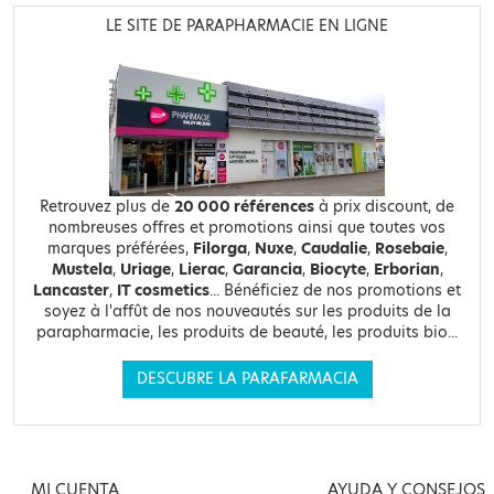
LE SITE DE PARAPHARMACIE EN LIGNE
Retrouvez plus de
20 000 références
à prix discount, de
nombreuses offres et promotions ainsi que toutes vos
marques préférées,
Filorga
,
Nuxe
,
Caudalie
,
Rosebaie
,
Mustela
,
Uriage
,
Lierac
,
Garancia
,
Biocyte
,
Erborian
,
Lancaster
,
IT cosmetics
... Bénéficiez de nos promotions et
soyez à l'affût de nos nouveautés sur les produits de la
parapharmacie, les produits de beauté, les produits bio...
DESCUBRE LA PARAFARMACIA
MI CUENTA
AYUDA Y CONSEJOS