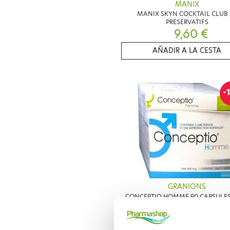
MANIX
MANIX SKYN COCKTAIL CLUB 
PRESERVATIFS
9,60 €
AÑADIR A LA CESTA
-
GRANIONS
CONCEPTIO HOMME 90 CAPSULES 
SACHETS, FEMME 30 CAPSULES E
GELULES
42,02 €
46,69 €