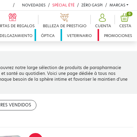
NOVEDADES
SPÉCIAL ÉTÉ
ZÉRO GASPI
MARCAS
PRO
0
RTAS DE REGALOS
BELLEZA DE PRESTIGIO
CUENTA
CESTA
DELGAZAMIENTO
ÓPTICA
VETERINARIO
PROMOCIONES
couvrez notre large sélection de produits de parapharmacie
, et santé au quotidien. Voici une page dédiée à tous nos
que besoin de la sphère intime et favoriser le maintien d’une
RES VENDIDOS