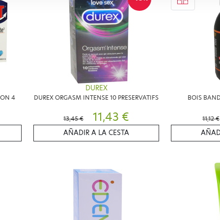
DUREX
ION 4
DUREX ORGASM INTENSE 10 PRESERVATIFS
BOIS BAND
11,43 €
13,45 €
11,12 €
AÑADIR A LA CESTA
AÑAD