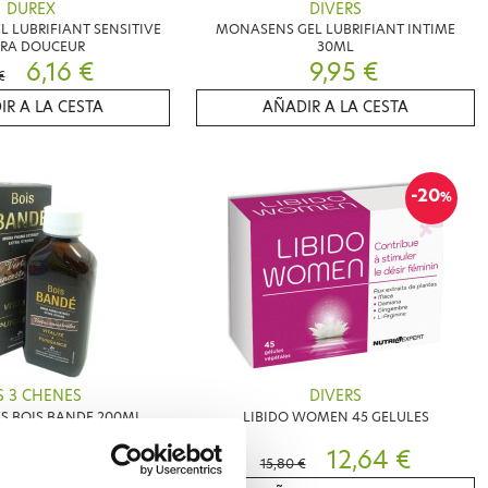
DUREX
DIVERS
L LUBRIFIANT SENSITIVE
MONASENS GEL LUBRIFIANT INTIME
TRA DOUCEUR
30ML
6,16 €
9,95 €
€
IR A LA CESTA
AÑADIR A LA CESTA
-20
%
S 3 CHENES
DIVERS
ES BOIS BANDE 200ML
LIBIDO WOMEN 45 GELULES
12,90 €
12,64 €
15,80 €