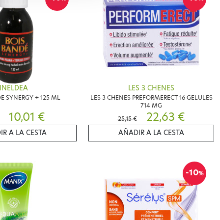
INELDEA
LES 3 CHENES
E SYNERGY + 125 ML
LES 3 CHENES PREFORMERECT 16 GELULES
714 MG
10,01 €
22,63 €
25,15 €
IR A LA CESTA
AÑADIR A LA CESTA
-10
%