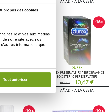
IR A LA CESTA
AÑADIR A LA CESTA
À propos des cookies
-16
-16
%
%
nnalités relatives aux médias
on de notre site avec nos
 d'autres informations que
GRANIONS
DUREX
CONCEPTIO HOMME 30
DUREX PRESERVATIFS PERFORMANCE
S + 90 CAPSULES
BOOSTER 10 PERESERVATIFS
Tout autoriser
31,84 €
10,67 €
€
12,70 €
IR A LA CESTA
AÑADIR A LA CESTA
-10
-10
%
%