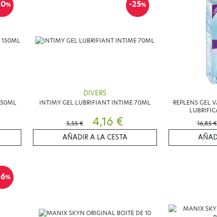
20
-25
%
%
DIVERS
150ML
INTIMY GEL LUBRIFIANT INTIME 70ML
REPLENS GEL 
LUBRIFIC
4,16 €
5,55 €
16,85 €
AÑADIR A LA CESTA
AÑAD
16
%