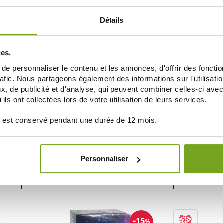
AÑADIR A LA CESTA
AÑAD
Détails
16
-15
%
%
ies.
e personnaliser le contenu et les annonces, d'offrir des fonctio
rafic. Nous partageons également des informations sur l'utilisati
, de publicité et d'analyse, qui peuvent combiner celles-ci avec
ils ont collectées lors de votre utilisation de leurs services.
 est conservé pendant une durée de 12 mois.
EAFIT
SUEL
EAFIT FLAGRANT DESIR HOMME 15
GRANIONS 
COMPRIMES
SACHET
Personnaliser
10,96 €
12,90 €
37,90 
NOTIFICARME
AÑAD
-15
%