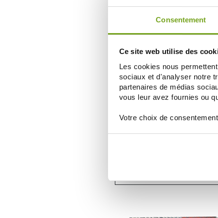
AÑADIR A LA CESTA
Consentement
-
Ce site web utilise des cook
Les cookies nous permettent d
sociaux et d'analyser notre t
partenaires de médias sociaux
vous leur avez fournies ou qu'
Votre choix de consentement
DUREX
DUREX PLAY GEL MASSAGE SEN
200ML
9,16 €
10,90 €
AÑADIR A LA CESTA