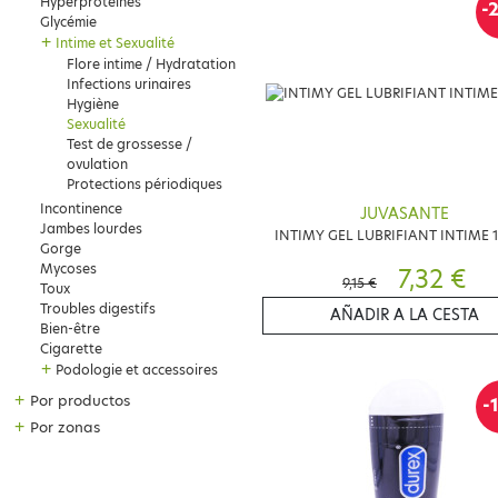
Hyperproteinés
-
Glycémie
+
Intime et Sexualité
Flore intime / Hydratation
Infections urinaires
Hygiène
Sexualité
Test de grossesse /
ovulation
Protections périodiques
Incontinence
JUVASANTE
Jambes lourdes
INTIMY GEL LUBRIFIANT INTIME 
Gorge
Mycoses
7,32 €
9,15 €
Toux
Troubles digestifs
AÑADIR A LA CESTA
Bien-être
Cigarette
+
Podologie et accessoires
+
Por productos
-
+
Por zonas