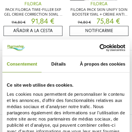
FILORGA
FILORGA
PACK FILORGA TIME-FILLER 5XP
FILORGA PACK SKIN UNIFY SOIN
GEL CREME CORRECTION 50ML +
BOOSTER 15ML + CREME ANTI-
TIME FILLER EYES 15ML
91,84 €
TACHE 50ML
75,84 €
114,80 €
94,80 €
AÑADIR A LA CESTA
NOTIFICARME
Consentement
Détails
À propos des cookies
Ce site web utilise des cookies.
Je souhaite m'inscrire à la newsletter
Les cookies nous permettent de personnaliser le contenu
et les annonces, d'offrir des fonctionnalités relatives aux
Facebook
Instagram
Pinterest
Tiktok
médias sociaux et d'analyser notre trafic. Nous
partageons également des informations sur l'utilisation de
notre site avec nos partenaires de médias sociaux, de
DROGUERÍA ONLINE BALDY MÉJEAN
publicité et d'analyse, qui peuvent combiner celles-ci
avec d'autres informations que vous leur avez fournies