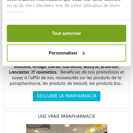
LE SITE DE PARAPHARMACIE EN LIGNE
ou qu'ils ont collectées lors de votre utilisation de leurs
services.
Votre choix de consentement est conservé pendant une
durée de 12 mois.
Tout autoriser
Retrouvez plus de
20 000 références
à prix discount, de
Personnaliser
nombreuses offres et promotions ainsi que toutes vos
marques préférées,
Filorga
,
Nuxe
,
Caudalie
,
Rosebaie
,
Mustela
,
Uriage
,
Lierac
,
Garancia
,
Biocyte
,
Erborian
,
Lancaster
,
IT cosmetics
... Bénéficiez de nos promotions et
soyez à l'affût de nos nouveautés sur les produits de la
parapharmacie, les produits de beauté, les produits bio...
DESCUBRE LA PARAFARMACIA
UNE VRAIE PARAPHARMACIE