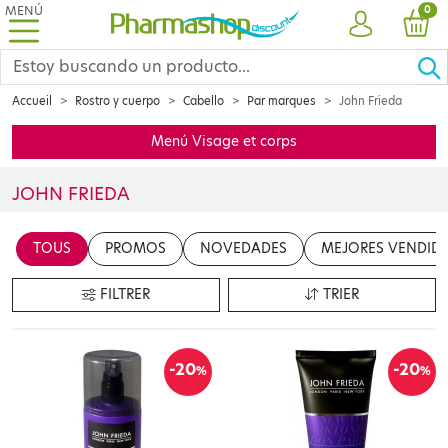
MENÚ
PRO
0
CUENTA
CES
Accueil
Rostro y cuerpo
Cabello
Par marques
John Frieda
Menú Visage et corps
JOHN FRIEDA
Insérer votre contenu ici
TOUS
PROMOS
NOVEDADES
MEJORES VENDID
en cliquant sur le bouton "Modifier le contenu"
FILTRER
TRIER
-20
-20
%
%