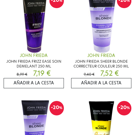
-20
-20
%
%
JOHN FRIEDA
JOHN FRIEDA
JOHN FRIEDA FRIZZ EASE SOIN
JOHN FRIEDA SHEER BLONDE
DEMELANT 250 ML
CORRECTEUR COULEUR 250 ML
7,19 €
7,52 €
8,99 €
9,40 €
AÑADIR A LA CESTA
AÑADIR A LA CESTA
-20
-20
%
%