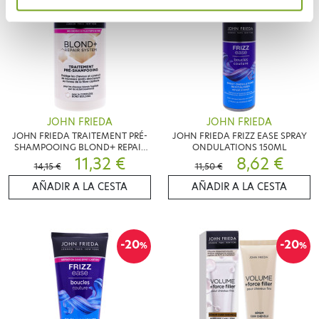
JOHN FRIEDA
JOHN FRIEDA
JOHN FRIEDA TRAITEMENT PRÉ-
JOHN FRIEDA FRIZZ EASE SPRAY
SHAMPOOING BLOND+ REPAIR
ONDULATIONS 150ML
SYSTEM 100ML
11,32 €
8,62 €
14,15 €
11,50 €
AÑADIR A LA CESTA
AÑADIR A LA CESTA
-20
-20
%
%