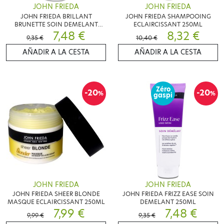
JOHN FRIEDA
JOHN FRIEDA
JOHN FRIEDA BRILLANT
JOHN FRIEDA SHAMPOOING
BRUNETTE SOIN DEMELANT
ECLAIRCISSANT 250ML
250ML
7,48 €
8,32 €
9,35 €
10,40 €
AÑADIR A LA CESTA
AÑADIR A LA CESTA
Zéro
-20
-20
%
%
gaspi
JOHN FRIEDA
JOHN FRIEDA
JOHN FRIEDA SHEER BLONDE
JOHN FRIEDA FRIZZ EASE SOIN
MASQUE ECLAIRCISSANT 250ML
DEMELANT 250ML
7,99 €
7,48 €
9,99 €
9,35 €