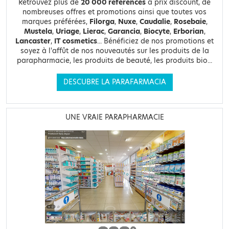
Retrouvez plus de
20 000 références
à prix discount, de
nombreuses offres et promotions ainsi que toutes vos
marques préférées,
Filorga
,
Nuxe
,
Caudalie
,
Rosebaie
,
Mustela
,
Uriage
,
Lierac
,
Garancia
,
Biocyte
,
Erborian
,
Lancaster
,
IT cosmetics
... Bénéficiez de nos promotions et
soyez à l'affût de nos nouveautés sur les produits de la
parapharmacie, les produits de beauté, les produits bio...
DESCUBRE LA PARAFARMACIA
UNE VRAIE PARAPHARMACIE