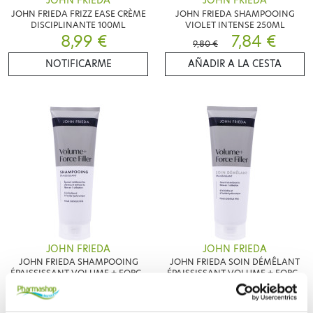
JOHN FRIEDA
JOHN FRIEDA
JOHN FRIEDA FRIZZ EASE CRÈME
JOHN FRIEDA SHAMPOOING
DISCIPLINANTE 100ML
VIOLET INTENSE 250ML
8,99 €
7,84 €
9,80 €
NOTIFICARME
AÑADIR A LA CESTA
JOHN FRIEDA
JOHN FRIEDA
JOHN FRIEDA SHAMPOOING
JOHN FRIEDA SOIN DÉMÊLANT
ÉPAISSISSANT VOLUME + FORCE
ÉPAISSISSANT VOLUME + FORCE
FILLER 250ML
9,90 €
FILLER 250ML
9,90 €
AÑADIR A LA CESTA
AÑADIR A LA CESTA