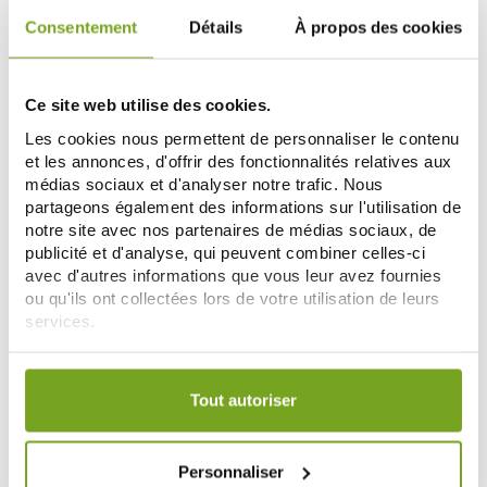
Consentement
Détails
À propos des cookies
-20
-20
%
%
Ce site web utilise des cookies.
Les cookies nous permettent de personnaliser le contenu
et les annonces, d'offrir des fonctionnalités relatives aux
médias sociaux et d'analyser notre trafic. Nous
partageons également des informations sur l'utilisation de
notre site avec nos partenaires de médias sociaux, de
publicité et d'analyse, qui peuvent combiner celles-ci
avec d'autres informations que vous leur avez fournies
JOHN FRIEDA
JOHN FRIEDA
ou qu'ils ont collectées lors de votre utilisation de leurs
JOHN FRIEDA SPRAY
JOHN FRIEDA SOIN DÉMÊLANT
services.
ÉPAISSISSANT VOLUME + FORCE
BLOND+ REPAIR SYSTEM 250ML
FILLER 150ML
9,04 €
7,99 €
11,30 €
9,99 €
Votre choix de consentement est conservé pendant une
NOTIFICARME
AÑADIR A LA CESTA
durée de 12 mois.
Tout autoriser
Zéro
-20
-25
Personnaliser
%
%
gaspi