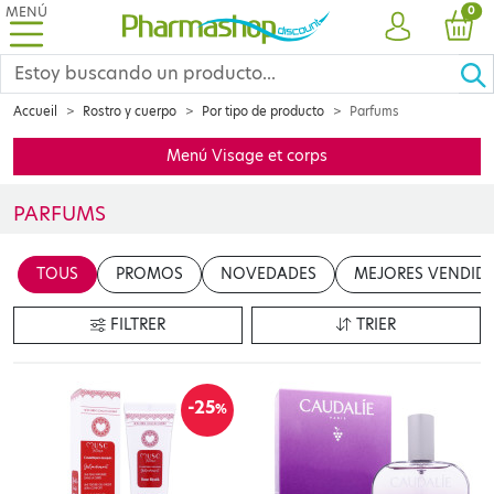
MENÚ
PRO
0
CUENTA
CES
Accueil
Rostro y cuerpo
Por tipo de producto
Parfums
Menú Visage et corps
PARFUMS
Découvrez notre sélection d’eaux parfumées, pour s’enivrer de sent
TOUS
PROMOS
NOVEDADES
MEJORES VENDID
FILTRER
TRIER
-25
%