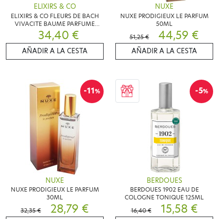
ELIXIRS & CO
NUXE
ELIXIRS & CO FLEURS DE BACH
NUXE PRODIGIEUX LE PARFUM
VIVACITE BAUME PARFUME
50ML
34,40 €
200ML
44,59 €
51,25 €
AÑADIR A LA CESTA
AÑADIR A LA CESTA
-11
-5
%
%
NUXE
BERDOUES
NUXE PRODIGIEUX LE PARFUM
BERDOUES 1902 EAU DE
30ML
COLOGNE TONIQUE 125ML
28,79 €
15,58 €
32,35 €
16,40 €