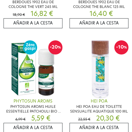
BERDOUES 1902 EAU DE
BERDOUES 1902 EAU DE
COLOGNE THE VERT 245 ML
COLOGNE THE BLANC 125 ML
16,82 €
16,40 €
18,90 €
AÑADIR A LA CESTA
AÑADIR A LA CESTA
Zéro
-20
-10
%
%
gaspi
PHYTOSUN AROMS
HEI POA
PHYTOSUN AROMS HUILE
HEI POA EAU DE TOILETTE
ESSENTIELLE PATCHOULI BIO 5
SENSUALITE AQUATIQUE 100 ML
ML
5,59 €
20,30 €
6,99 €
22,55 €
AÑADIR A LA CESTA
AÑADIR A LA CESTA