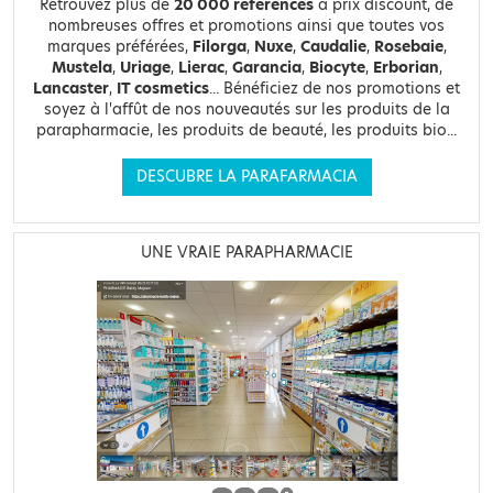
Retrouvez plus de
20 000 références
à prix discount, de
nombreuses offres et promotions ainsi que toutes vos
marques préférées,
Filorga
,
Nuxe
,
Caudalie
,
Rosebaie
,
Mustela
,
Uriage
,
Lierac
,
Garancia
,
Biocyte
,
Erborian
,
Lancaster
,
IT cosmetics
... Bénéficiez de nos promotions et
soyez à l'affût de nos nouveautés sur les produits de la
parapharmacie, les produits de beauté, les produits bio...
DESCUBRE LA PARAFARMACIA
UNE VRAIE PARAPHARMACIE