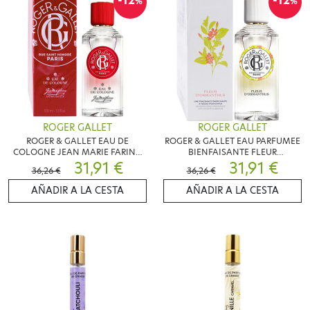
-12
-12
%
%
ROGER GALLET
ROGER GALLET
ROGER & GALLET EAU DE
ROGER & GALLET EAU PARFUMEE
COLOGNE JEAN MARIE FARINA
BIENFAISANTE FLEUR
100ML
31,91 €
D'OSMANTHUS 100ML
31,91 €
36,26 €
36,26 €
AÑADIR A LA CESTA
AÑADIR A LA CESTA