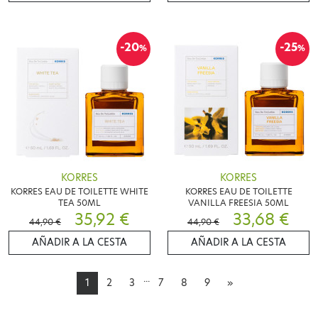
-20
-25
%
%
KORRES
KORRES
KORRES EAU DE TOILETTE WHITE
KORRES EAU DE TOILETTE
TEA 50ML
VANILLA FREESIA 50ML
35,92 €
33,68 €
44,90 €
44,90 €
AÑADIR A LA CESTA
AÑADIR A LA CESTA
...
1
2
3
7
8
9
»