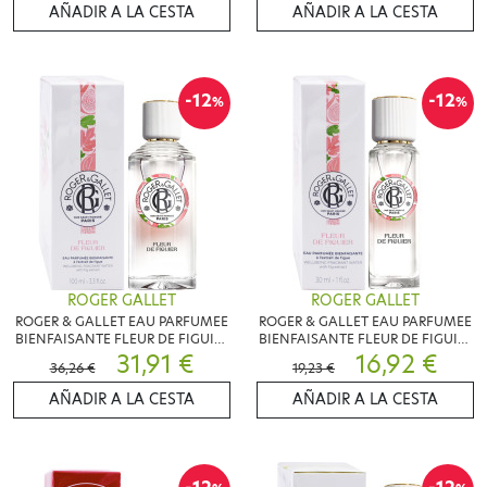
AÑADIR A LA CESTA
AÑADIR A LA CESTA
-12
-12
%
%
ROGER GALLET
ROGER GALLET
ROGER & GALLET EAU PARFUMEE
ROGER & GALLET EAU PARFUMEE
BIENFAISANTE FLEUR DE FIGUIER
BIENFAISANTE FLEUR DE FIGUIER
100ML
31,91 €
30ML
16,92 €
36,26 €
19,23 €
AÑADIR A LA CESTA
AÑADIR A LA CESTA