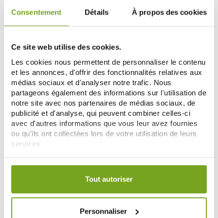
Consentement
Détails
À propos des cookies
-20
-12
%
%
Ce site web utilise des cookies.
Les cookies nous permettent de personnaliser le contenu
et les annonces, d'offrir des fonctionnalités relatives aux
médias sociaux et d'analyser notre trafic. Nous
partageons également des informations sur l'utilisation de
notre site avec nos partenaires de médias sociaux, de
publicité et d'analyse, qui peuvent combiner celles-ci
avec d'autres informations que vous leur avez fournies
NUXE
ROGER GALLET
ou qu'ils ont collectées lors de votre utilisation de leurs
NUXE EAU DELICIEUSE
ROGER & GALLET EAU PARFUMEE
services.
PARFUMANTE 100ML
BIENFAISANTE FLEUR
25,92 €
D'OSMANTHUS 30ML
16,92 €
32,40 €
19,23 €
Votre choix de consentement est conservé pendant une
AÑADIR A LA CESTA
AÑADIR A LA CESTA
durée de 12 mois.
Tout autoriser
-10
-10
Personnaliser
%
%