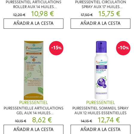
PURESSENTIEL ARTICULATIONS
PURESSENTIEL CIRCULATION
ROLLER AUX 14 HUILES
SPRAY AUX 17 HUILES
ESSENTIELLES
10,98 €
ESSENTIELLES
15,75 €
12,20 €
17,50 €
AÑADIR A LA CESTA
AÑADIR A LA CESTA
-15
-10
%
%
PURESSENTIEL
PURESSENTIEL
PURESSENTIELLE ARTICULATIONS
PURESSENTIEL SOMMEIL SPRAY
GEL AUX 14 HUILES
AUX 12 HUILES ESSENTIELLES
ESSENTIELLES
8,62 €
12,74 €
10,15 €
14,15 €
AÑADIR A LA CESTA
AÑADIR A LA CESTA