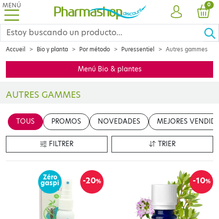
MENÚ
PRO
0
CUENTA
CES
Accueil
Bio y planta
Por método
Puressentiel
Autres gammes
Menú Bio & plantes
AUTRES GAMMES
Insérer votre contenu ici
TOUS
PROMOS
NOVEDADES
MEJORES VENDID
en cliquant sur le bouton "Modifier le contenu"
FILTRER
TRIER
Zéro
-20
-10
%
%
gaspi