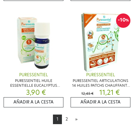
-10
%
PURESSENTIEL
PURESSENTIEL
PURESSENTIEL HUILE
PURESSENTIEL ARTICULATIONS
ESSENTIELLE EUCALYPTUS
14 HUILES PATCHS CHAUFFANTS
GLOBULEUX BIO 10 ML
3,90 €
X3
11,21 €
12,45 €
AÑADIR A LA CESTA
AÑADIR A LA CESTA
1
2
»