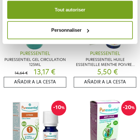
durée de 12 mois.
Tout autoriser
Personnaliser
PURESSENTIEL
PURESSENTIEL
PURESSENTIEL GEL CIRCULATION
PURESSENTIEL HUILE
125ML
ESSENTIELLE MENTHE POIVREE
13,17 €
BIO 10 ML
5,50 €
14,64 €
AÑADIR A LA CESTA
AÑADIR A LA CESTA
-10
-20
%
%