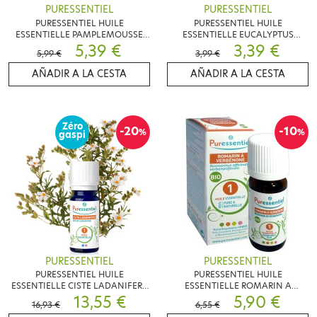
PURESSENTIEL
PURESSENTIEL
PURESSENTIEL HUILE
PURESSENTIEL HUILE
ESSENTIELLE PAMPLEMOUSSE
ESSENTIELLE EUCALYPTUS
BIO 5ML
5,39 €
CITRONNE BIO 10ML
3,39 €
5,99 €
3,99 €
AÑADIR A LA CESTA
AÑADIR A LA CESTA
Zéro
-20
-10
%
%
gaspi
PURESSENTIEL
PURESSENTIEL
PURESSENTIEL HUILE
PURESSENTIEL HUILE
ESSENTIELLE CISTE LADANIFERE
ESSENTIELLE ROMARIN A
BIO 5ML
13,55 €
VERBENONE BIO 5ML
5,90 €
16,93 €
6,55 €