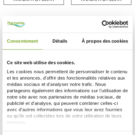
-10
-20
%
%
Consentement
Détails
À propos des cookies
Ce site web utilise des cookies.
Les cookies nous permettent de personnaliser le contenu
et les annonces, d'offrir des fonctionnalités relatives aux
PURESSENTIEL
PURESSENTIEL
médias sociaux et d'analyser notre trafic. Nous
PURESSENTIEL BAUME CALMANT
PURESSENTIEL POUXDOUX SHP
ARTICULATIONS 30ML
QUOTIDIEN BIO 200ML
partageons également des informations sur l'utilisation de
10,92 €
7,19 €
notre site avec nos partenaires de médias sociaux, de
12,14 €
8,99 €
publicité et d'analyse, qui peuvent combiner celles-ci
AÑADIR A LA CESTA
AÑADIR A LA CESTA
avec d'autres informations que vous leur avez fournies
ou qu'ils ont collectées lors de votre utilisation de leurs
services.
-10
%
Votre choix de consentement est conservé pendant une