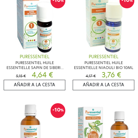
-10
-10
%
%
PURESSENTIEL
PURESSENTIEL
PURESSENTIEL HUILE
PURESSENTIEL HUILE
ESSENTIELLE SAPIN DE SIBERIE
ESSENTIELLE NIAOULI BIO 10ML
BIO 10 ML
4,64 €
3,76 €
5,15 €
4,17 €
AÑADIR A LA CESTA
AÑADIR A LA CESTA
-10
%