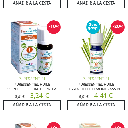
AÑADIR A LA CESTA
AÑADIR A LA CESTA
Zéro
-10
-20
%
%
gaspi
PURESSENTIEL
PURESSENTIEL
PURESSENTIEL HUILE
PURESSENTIEL HUILE
ESSENTIELLE CEDRE DE L'ATLAS
ESSENTIELLE LEMONGRASS BIO
BIO 5ML
3,24 €
10ML
4,41 €
3,61 €
5,51 €
AÑADIR A LA CESTA
AÑADIR A LA CESTA