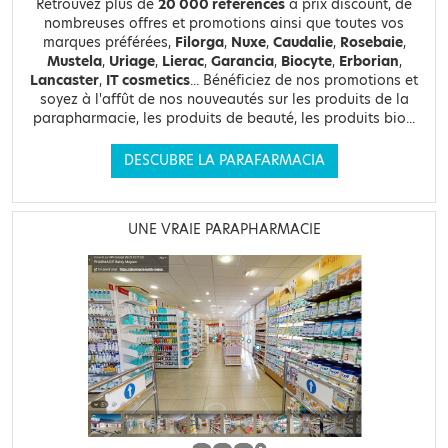
Retrouvez plus de
20 000 références
à prix discount, de
nombreuses offres et promotions ainsi que toutes vos
marques préférées,
Filorga
,
Nuxe
,
Caudalie
,
Rosebaie
,
Mustela
,
Uriage
,
Lierac
,
Garancia
,
Biocyte
,
Erborian
,
Lancaster
,
IT cosmetics
... Bénéficiez de nos promotions et
soyez à l'affût de nos nouveautés sur les produits de la
parapharmacie, les produits de beauté, les produits bio...
DESCUBRE LA PARAFARMACIA
UNE VRAIE PARAPHARMACIE