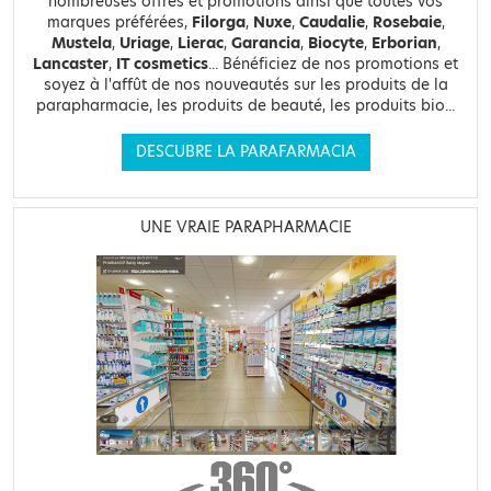
nombreuses offres et promotions ainsi que toutes vos
marques préférées,
Filorga
,
Nuxe
,
Caudalie
,
Rosebaie
,
Mustela
,
Uriage
,
Lierac
,
Garancia
,
Biocyte
,
Erborian
,
Lancaster
,
IT cosmetics
... Bénéficiez de nos promotions et
soyez à l'affût de nos nouveautés sur les produits de la
parapharmacie, les produits de beauté, les produits bio...
DESCUBRE LA PARAFARMACIA
UNE VRAIE PARAPHARMACIE