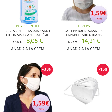
PURESSENTIEL
DIVERS
PURESSENTIEL ASSAINISSANT
PACK PROMO 6 MASQUES
LOTION SPRAY ANTIBACTÉRIEN
LAVABLES 50X 4-10ANS
250ML
8,05 €
14,21 €
8,95 €
17,76 €
AÑADIR A LA CESTA
AÑADIR A LA CESTA
-33
-15
%
%