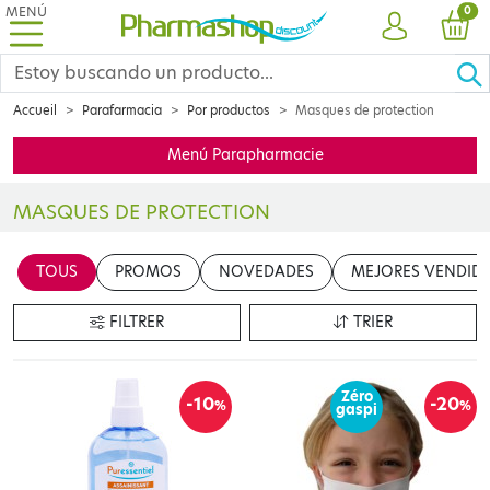
MENÚ
PRO
0
CUENTA
CES
Accueil
Parafarmacia
Por productos
Masques de protection
Menú Parapharmacie
MASQUES DE PROTECTION
Insérer votre contenu ici
TOUS
PROMOS
NOVEDADES
MEJORES VENDID
en cliquant sur le bouton "Modifier le contenu"
FILTRER
TRIER
Zéro
-10
-20
%
%
gaspi