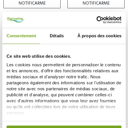
NOTIFICARME
NOTIFICARME
Consentement
Détails
À propos des cookies
Ce site web utilise des cookies.
Les cookies nous permettent de personnaliser le contenu
et les annonces, d'offrir des fonctionnalités relatives aux
médias sociaux et d'analyser notre trafic. Nous
DIVERS
partageons également des informations sur l'utilisation de
MASQUE CHIRURGICAL NOIR
notre site avec nos partenaires de médias sociaux, de
TYPE IIR NORME EN14683 X 50
2,90 €
publicité et d'analyse, qui peuvent combiner celles-ci
avec d'autres informations que vous leur avez fournies
NOTIFICARME
ou qu'ils ont collectées lors de votre utilisation de leurs
services.
Votre choix de consentement est conservé pendant une