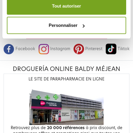
durée de 12 mois.
Tout autoriser
Personnaliser
Je souhaite m'inscrire à la newsletter
Facebook
Instagram
Pinterest
Tiktok
DROGUERÍA ONLINE BALDY MÉJEAN
LE SITE DE PARAPHARMACIE EN LIGNE
Retrouvez plus de
20 000 références
à prix discount, de