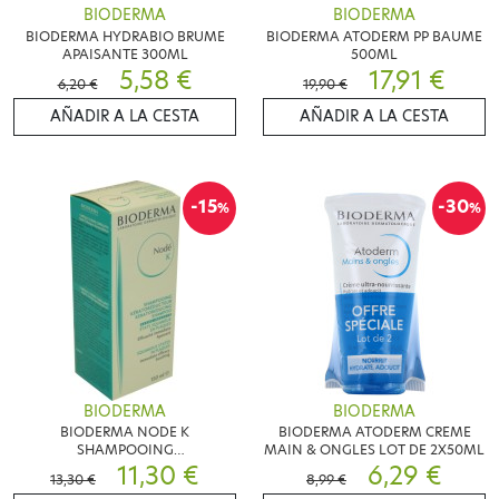
BIODERMA
BIODERMA
BIODERMA HYDRABIO BRUME
BIODERMA ATODERM PP BAUME
APAISANTE 300ML
500ML
5,58 €
17,91 €
6,20 €
19,90 €
AÑADIR A LA CESTA
AÑADIR A LA CESTA
-15
-30
%
%
BIODERMA
BIODERMA
BIODERMA NODE K
BIODERMA ATODERM CREME
SHAMPOOING
MAIN & ONGLES LOT DE 2X50ML
KERATOREDUCTEUR 150 ML
11,30 €
6,29 €
13,30 €
8,99 €