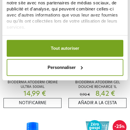
notre site avec nos partenaires de médias sociaux, de
publicité et d'analyse, qui peuvent combiner celles-ci
avec d'autres informations que vous leur avez fournies
ou qu'ils ont collectées lors de votre utilisation de leurs
-15
%
services.
Votre choix de consentement est conservé pendant une
durée de 12 mois.
Tout autoriser
Personnaliser
BIODERMA
BIODERMA
BIODERMA ATODERM CREME
BIODERMA ATODERM GEL
ULTRA 500ML
DOUCHE RECHARGE 1L
14,99 €
8,42 €
9,90 €
NOTIFICARME
AÑADIR A LA CESTA
Zéro
-25
%
gaspi