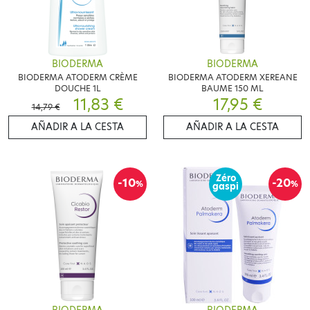
BIODERMA
BIODERMA
BIODERMA ATODERM CRÈME
BIODERMA ATODERM XEREANE
DOUCHE 1L
BAUME 150 ML
11,83 €
17,95 €
14,79 €
AÑADIR A LA CESTA
AÑADIR A LA CESTA
Zéro
-10
-20
%
%
gaspi