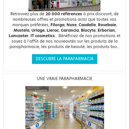
Retrouvez plus de
20 000 références
à prix discount, de
nombreuses offres et promotions ainsi que toutes vos
marques préférées,
Filorga
,
Nuxe
,
Caudalie
,
Rosebaie
,
Mustela
,
Uriage
,
Lierac
,
Garancia
,
Biocyte
,
Erborian
,
Lancaster
,
IT cosmetics
... Bénéficiez de nos promotions et
soyez à l'affût de nos nouveautés sur les produits de la
parapharmacie, les produits de beauté, les produits bio...
DESCUBRE LA PARAFARMACIA
UNE VRAIE PARAPHARMACIE