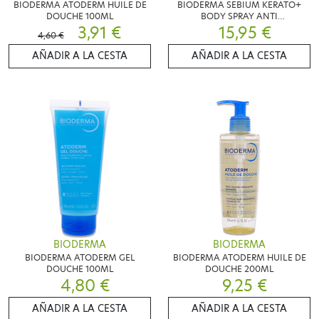
BIODERMA ATODERM HUILE DE
BIODERMA SEBIUM KERATO+
DOUCHE 100ML
BODY SPRAY ANTI
3,91 €
IMPERFECTIONS APAISANT
15,95 €
4,60 €
150ML
AÑADIR A LA CESTA
AÑADIR A LA CESTA
BIODERMA
BIODERMA
BIODERMA ATODERM GEL
BIODERMA ATODERM HUILE DE
DOUCHE 100ML
DOUCHE 200ML
4,80 €
9,25 €
AÑADIR A LA CESTA
AÑADIR A LA CESTA