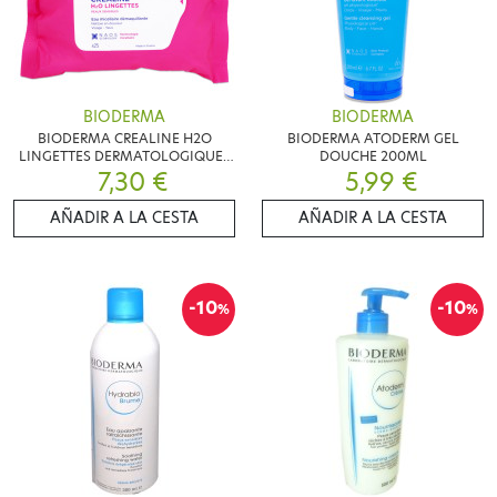
BIODERMA
BIODERMA
BIODERMA CREALINE H2O
BIODERMA ATODERM GEL
LINGETTES DERMATOLOGIQUES
DOUCHE 200ML
7,30 €
X 25
5,99 €
AÑADIR A LA CESTA
AÑADIR A LA CESTA
-10
-10
%
%