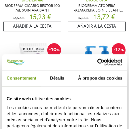
BIODERMA
BIODERMA
BIODERMA CICABIO RESTOR 100
BIODERMA ATODERM
ML SOIN APAISANT
PALMAKERA SOIN LISSANT
15,23 €
APAISANT 100ML
13,72 €
16,93 €
17,15 €
AÑADIR A LA CESTA
AÑADIR A LA CESTA
-10
-17
%
%
Consentement
Détails
À propos des cookies
Ce site web utilise des cookies.
BIODERMA
BIODERMA
Les cookies nous permettent de personnaliser le contenu
BIODERMA CICABIO MAINS
BIODERMA ATODERM CREME
BAUME BARRIERE REPARATEUR
ULTRA NOURRISSANTE LOT DE
et les annonces, d'offrir des fonctionnalités relatives aux
50ML
7,78 €
2X500ML
19,88 €
médias sociaux et d'analyser notre trafic. Nous
8,65 €
23,95 €
partageons également des informations sur l'utilisation de
AÑADIR A LA CESTA
AÑADIR A LA CESTA