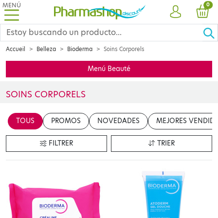
MENÚ
PRO
0
CUENTA
CES
Accueil
Belleza
Bioderma
Soins Corporels
Menú Beauté
SOINS CORPORELS
Insérer votre contenu ici
TOUS
PROMOS
NOVEDADES
MEJORES VENDID
en cliquant sur le bouton "Modifier le contenu"
FILTRER
TRIER