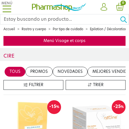
MENÚ
PRO
0
CUENTA
CES
Accueil
Rostro y cuerpo
Por tipo de cuidado
Epilation / Décoloration
Menú Visage et corps
CIRE
Voici notre sélection de produits d'épilation spécialement conçus
TOUS
PROMOS
NOVEDADES
MEJORES VENDID
FILTRER
TRIER
-15
-25
%
%