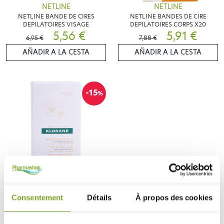
NETLINE
NETLINE
NETLINE BANDE DE CIRES
NETLINE BANDES DE CIRE
DEPILATOIRES VISAGE
DEPILATOIRES CORPS X20
5,56 €
5,91 €
6,95 €
7,88 €
AÑADIR A LA CESTA
AÑADIR A LA CESTA
-15
%
KLORANE
KLORANE BANDELETTES DE CIRE
Consentement
Détails
À propos des cookies
FROIDE VISAGE
8,97 €
10,55 €