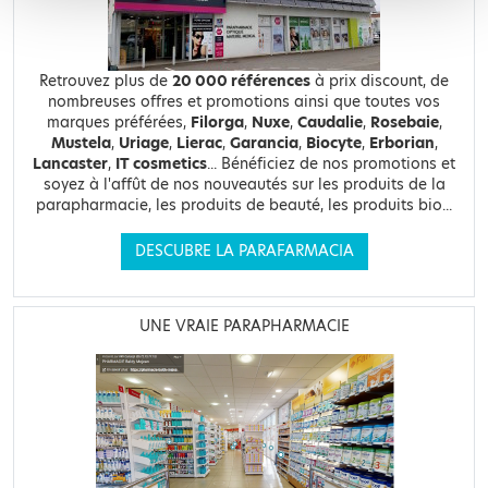
Retrouvez plus de
20 000 références
à prix discount, de
nombreuses offres et promotions ainsi que toutes vos
marques préférées,
Filorga
,
Nuxe
,
Caudalie
,
Rosebaie
,
Mustela
,
Uriage
,
Lierac
,
Garancia
,
Biocyte
,
Erborian
,
Lancaster
,
IT cosmetics
... Bénéficiez de nos promotions et
soyez à l'affût de nos nouveautés sur les produits de la
parapharmacie, les produits de beauté, les produits bio...
DESCUBRE LA PARAFARMACIA
UNE VRAIE PARAPHARMACIE