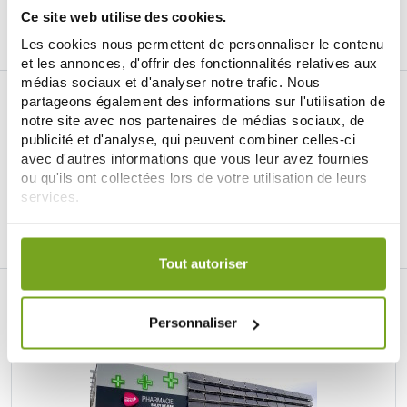
AÑADIR A LA CESTA
Ce site web utilise des cookies.
Les cookies nous permettent de personnaliser le contenu
et les annonces, d'offrir des fonctionnalités relatives aux
médias sociaux et d'analyser notre trafic. Nous
partageons également des informations sur l'utilisation de
notre site avec nos partenaires de médias sociaux, de
publicité et d'analyse, qui peuvent combiner celles-ci
avec d'autres informations que vous leur avez fournies
ou qu'ils ont collectées lors de votre utilisation de leurs
Je souhaite m'inscrire à la newsletter
services.
Facebook
Instagram
Pinterest
Tiktok
Votre choix de consentement est conservé pendant une
durée de 12 mois.
Tout autoriser
DROGUERÍA ONLINE BALDY MÉJEAN
Personnaliser
LE SITE DE PARAPHARMACIE EN LIGNE