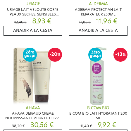
URIAGE
A-DERMA
URIAGE LAIT VELOUTE CORPS
ADERMA PROTECT AH LAIT
PEAUX SECHES, SENSIBLES
REPARATEUR 250ML
500ML
8,93 €
11,96 €
12,40 €
17,85 €
AÑADIR A LA CESTA
AÑADIR A LA CESTA
Zéro
Zéro
-20
-13
%
%
gaspi
gaspi
AHAVA
B COM BIO
AHAVA DERMUD CREME
B COM BIO LAIT HYDRATANT 200
NOURRISSANTE POUR LE CORPS
ML
200ML
30,56 €
9,92 €
38,20 €
11,40 €