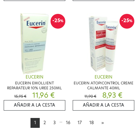
-25
-25
%
%
EUCERIN
EUCERIN
EUCERIN EMOLLIENT
EUCERIN ATOPICONTROL CREME
REPARATEUR 10% UREE 250ML
CALMANTE 40ML
11,96 €
8,93 €
15,95 €
11,90 €
AÑADIR A LA CESTA
AÑADIR A LA CESTA
...
1
2
3
16
17
18
»