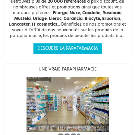
Retrouvez plus de
20 000 références
à prix discount, de
nombreuses offres et promotions ainsi que toutes vos
marques préférées,
Filorga
,
Nuxe
,
Caudalie
,
Rosebaie
,
Mustela
,
Uriage
,
Lierac
,
Garancia
,
Biocyte
,
Erborian
,
Lancaster
,
IT cosmetics
... Bénéficiez de nos promotions et
soyez à l'affût de nos nouveautés sur les produits de la
parapharmacie, les produits de beauté, les produits bio...
DESCUBRE LA PARAFARMACIA
UNE VRAIE PARAPHARMACIE