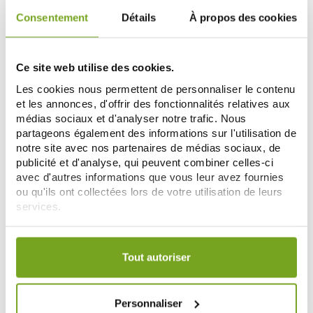
Consentement
Détails
À propos des cookies
Zéro
Zéro
-20
-20
%
%
gaspi
gaspi
Ce site web utilise des cookies.
Les cookies nous permettent de personnaliser le contenu
et les annonces, d'offrir des fonctionnalités relatives aux
médias sociaux et d'analyser notre trafic. Nous
partageons également des informations sur l'utilisation de
notre site avec nos partenaires de médias sociaux, de
publicité et d'analyse, qui peuvent combiner celles-ci
avec d'autres informations que vous leur avez fournies
CICABIAFINE
CICABIAFINE
ou qu'ils ont collectées lors de votre utilisation de leurs
CICABIAFINE BAUME
CICABIAFINE LAIT HYDRATANT
services.
REPARATEUR CREVASSES 50 ML
CORPOREL PEAUX SECHES 200
8,12 €
ML
11,19 €
10,15 €
13,99 €
Votre choix de consentement est conservé pendant une
AÑADIR A LA CESTA
AÑADIR A LA CESTA
durée de 12 mois.
Tout autoriser
-40
-5
Personnaliser
%
%