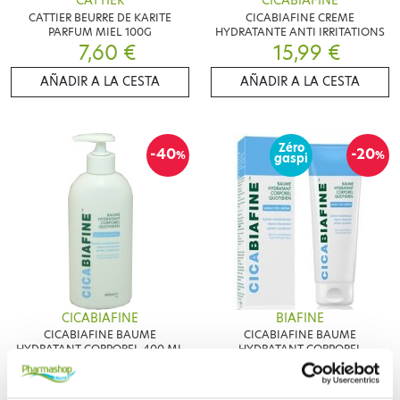
CATTIER
CICABIAFINE
CATTIER BEURRE DE KARITE
CICABIAFINE CREME
PARFUM MIEL 100G
HYDRATANTE ANTI IRRITATIONS
7,60 €
15,99 €
AÑADIR A LA CESTA
AÑADIR A LA CESTA
Zéro
-40
-20
%
%
gaspi
CICABIAFINE
BIAFINE
CICABIAFINE BAUME
CICABIAFINE BAUME
HYDRATANT CORPOREL 400 ML
HYDRATANT CORPOREL
9,57 €
QUOTIDIEN 200ML
14,25 €
15,95 €
17,81 €
AÑADIR A LA CESTA
AÑADIR A LA CESTA