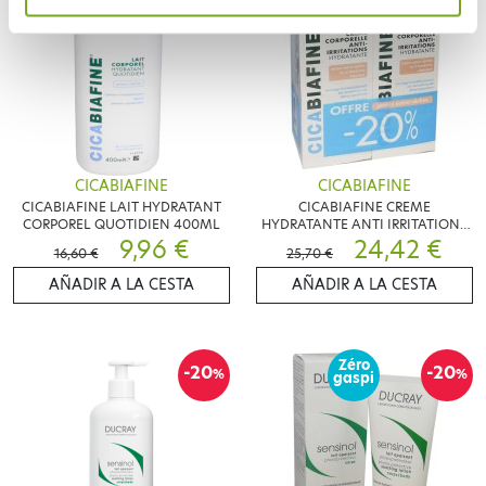
CICABIAFINE
CICABIAFINE
CICABIAFINE LAIT HYDRATANT
CICABIAFINE CREME
CORPOREL QUOTIDIEN 400ML
HYDRATANTE ANTI IRRITATIONS
9,96 €
LOT DE 2X200ML
24,42 €
16,60 €
25,70 €
AÑADIR A LA CESTA
AÑADIR A LA CESTA
Zéro
-20
-20
%
%
gaspi