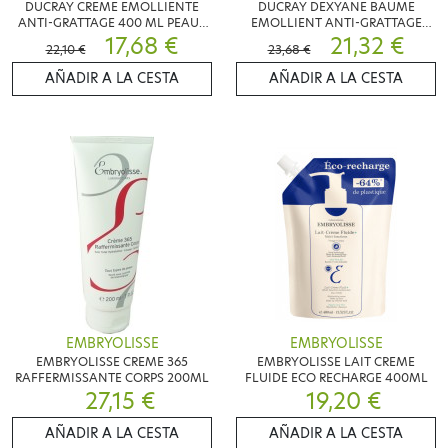
DUCRAY CREME EMOLLIENTE
DUCRAY DEXYANE BAUME
ANTI-GRATTAGE 400 ML PEAUX
EMOLLIENT ANTI-GRATTAGE
SECHES
17,68 €
400ML
21,32 €
22,10 €
23,68 €
AÑADIR A LA CESTA
AÑADIR A LA CESTA
EMBRYOLISSE
EMBRYOLISSE
EMBRYOLISSE CREME 365
EMBRYOLISSE LAIT CREME
RAFFERMISSANTE CORPS 200ML
FLUIDE ECO RECHARGE 400ML
27,15 €
19,20 €
AÑADIR A LA CESTA
AÑADIR A LA CESTA