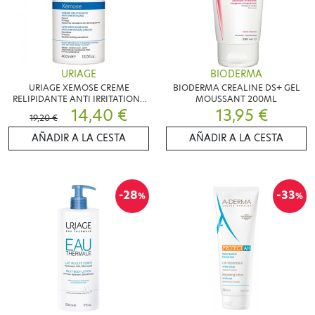
URIAGE
BIODERMA
URIAGE XEMOSE CREME
BIODERMA CREALINE DS+ GEL
RELIPIDANTE ANTI IRRITATIONS
MOUSSANT 200ML
400ML
14,40 €
13,95 €
19,20 €
AÑADIR A LA CESTA
AÑADIR A LA CESTA
-28
-33
%
%