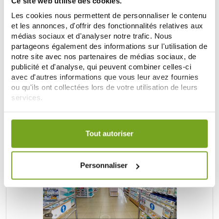
Ce site web utilise des cookies.
Les cookies nous permettent de personnaliser le contenu
Retrouvez plus de
20 000 références
à prix discount, de
et les annonces, d'offrir des fonctionnalités relatives aux
nombreuses offres et promotions ainsi que toutes vos
médias sociaux et d'analyser notre trafic. Nous
marques préférées,
Filorga
,
Nuxe
,
Caudalie
,
Rosebaie
,
partageons également des informations sur l'utilisation de
Mustela
,
Uriage
,
Lierac
,
Garancia
,
Biocyte
,
Erborian
,
notre site avec nos partenaires de médias sociaux, de
Lancaster
,
IT cosmetics
... Bénéficiez de nos promotions et
soyez à l'affût de nos nouveautés sur les produits de la
publicité et d'analyse, qui peuvent combiner celles-ci
parapharmacie, les produits de beauté, les produits bio...
avec d'autres informations que vous leur avez fournies
ou qu'ils ont collectées lors de votre utilisation de leurs
DESCUBRE LA PARAFARMACIA
services.
Votre choix de consentement est conservé pendant une
durée de 12 mois.
UNE VRAIE PARAPHARMACIE
Tout autoriser
Personnaliser