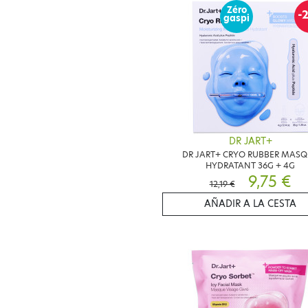
Zéro
-
gaspi
DR JART+
DR JART+ CRYO RUBBER MAS
HYDRATANT 36G + 4G
9,75 €
12,19 €
AÑADIR A LA CESTA