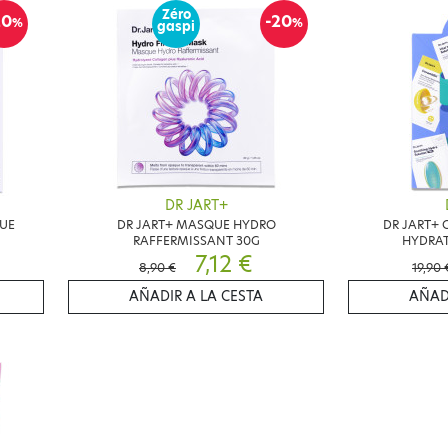
Zéro
20
-20
%
%
gaspi
DR JART+
QUE
DR JART+ MASQUE HYDRO
DR JART+ 
RAFFERMISSANT 30G
HYDRAT
7,12 €
8,90 €
19,90 
AÑADIR A LA CESTA
AÑAD