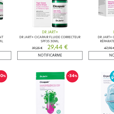
DR JART+
NT
DR JART+ CICAPAIR FLUIDE CORRECTEUR
DR JART+ 
ML
SPF35 30ML
RÉPARAT
29,44 €
39,25 €
47,90 
NOTIFICARME
NO
20
-34
%
%
g