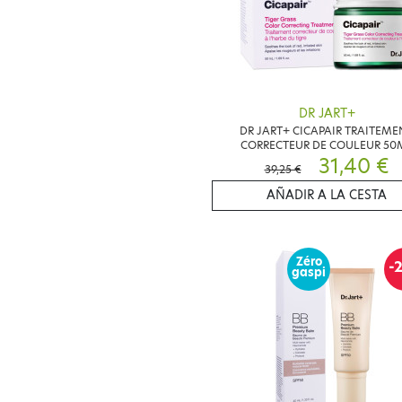
DR JART+
DR JART+ CICAPAIR TRAITEME
CORRECTEUR DE COULEUR 50
31,40 €
39,25 €
AÑADIR A LA CESTA
Zéro
-
gaspi