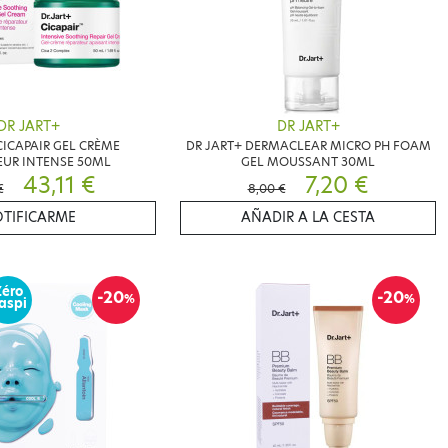
DR JART+
DR JART+
CICAPAIR GEL CRÈME
DR JART+ DERMACLEAR MICRO PH FOAM
EUR INTENSE 50ML
GEL MOUSSANT 30ML
43,11 €
7,20 €
€
8,00 €
TIFICARME
AÑADIR A LA CESTA
Zéro
-20
-20
%
%
aspi