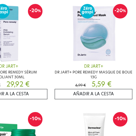
Zéro
Zéro
-20
-20
%
%
aspi
gaspi
DR JART+
DR JART+
PORE REMEDY SÉRUM
DR JART+ PORE REMEDY MASQUE DE BOUE
OLIANT 30ML
13G
29,92 €
5,59 €
€
6,99 €
IR A LA CESTA
AÑADIR A LA CESTA
-10
-10
%
%