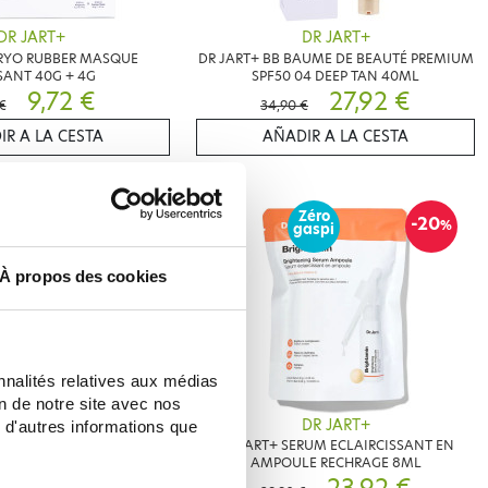
DR JART+
DR JART+
CRYO RUBBER MASQUE
DR JART+ BB BAUME DE BEAUTÉ PREMIUM
SANT 40G + 4G
SPF50 04 DEEP TAN 40ML
9,72 €
27,92 €
 €
34,90 €
IR A LA CESTA
AÑADIR A LA CESTA
Zéro
Zéro
-20
-20
%
%
aspi
gaspi
À propos des cookies
nnalités relatives aux médias
on de notre site avec nos
DR JART+
DR JART+
 d'autres informations que
Y SUN DAY STICK SOLAIRE
DR JART+ SERUM ECLAIRCISSANT EN
0 19 GRAMMES
AMPOULE RECHRAGE 8ML