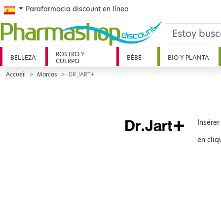
Spanish
Parafarmacia discount en línea
ROSTRO Y
BELLEZA
BÉBÉ
BIO Y PLANTA
CUERPO
Accueil
Marcas
DR JART+
Insérer
en cliq