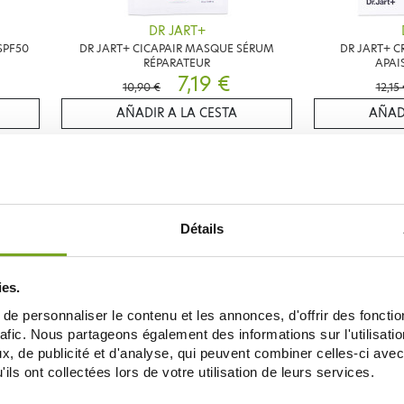
DR JART+
SPF50
DR JART+ CICAPAIR MASQUE SÉRUM
DR JART+ 
RÉPARATEUR
APAI
7,19 €
10,90 €
12,15
AÑADIR A LA CESTA
AÑAD
20
-15
%
%
g
Détails
ies.
e personnaliser le contenu et les annonces, d'offrir des fonctio
rafic. Nous partageons également des informations sur l'utilisati
DR JART+
, de publicité et d'analyse, qui peuvent combiner celles-ci avec
ATEUR
DR JART+ CICAPAIR MOUSSE NETTOYANTE
DR JART+ EVER
ils ont collectées lors de votre utilisation de leurs services.
150ML
SPF3