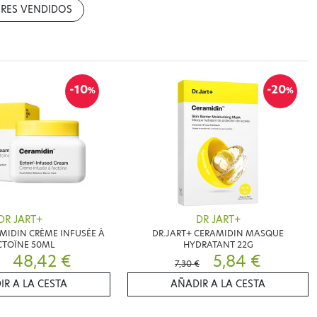
RES VENDIDOS
-10
-20
%
%
DR JART+
DR JART+
MIDIN CRÈME INFUSÉE À
DR.JART+ CERAMIDIN MASQUE
CTOÏNE 50ML
HYDRATANT 22G
48,42 €
5,84 €
7,30 €
IR A LA CESTA
AÑADIR A LA CESTA