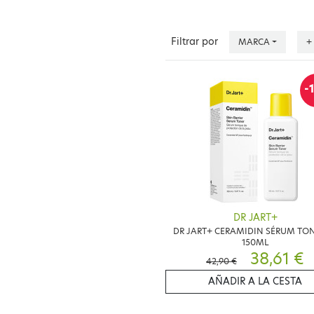
Filtrar por
MARCA
+
-
DR JART+
DR JART+ CERAMIDIN SÉRUM TO
150ML
38,61 €
42,90 €
AÑADIR A LA CESTA