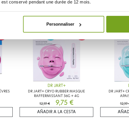
22,01 €
25,90 €
25,90 
 est conservé pendant une durée de 12 mois.
AÑADIR A LA CESTA
AÑAD
Personnaliser
Zéro
16
-20
%
%
gaspi
DR JART+
ÈVRES
DR JART+ CRYO RUBBER MASQUE
DR JART+ 
RAFFERMISSANT 36G + 4G
APAI
9,75 €
12,19 €
12,19
AÑADIR A LA CESTA
AÑAD