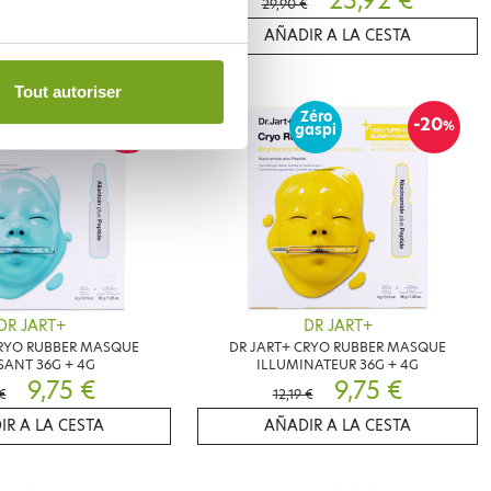
20,72 €
23,92 €
€
29,90 €
IR A LA CESTA
AÑADIR A LA CESTA
Tout autoriser
Zéro
-20
-20
%
%
gaspi
DR JART+
DR JART+
CRYO RUBBER MASQUE
DR JART+ CRYO RUBBER MASQUE
SANT 36G + 4G
ILLUMINATEUR 36G + 4G
9,75 €
9,75 €
 €
12,19 €
IR A LA CESTA
AÑADIR A LA CESTA