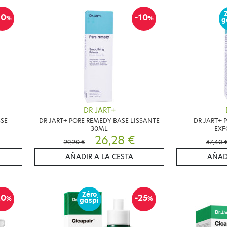
10
-10
%
%
g
DR JART+
SSE
DR JART+ PORE REMEDY BASE LISSANTE
DR JART+ 
30ML
EXF
26,28 €
29,20 €
37,40 
AÑADIR A LA CESTA
AÑAD
Zéro
20
-25
%
%
gaspi