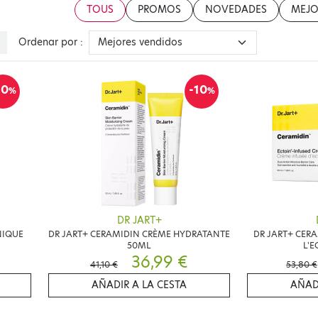
TOUS
PROMOS
NOVEDADES
MEJO
Ordenar por :
10
-10
%
%
DR JART+
NIQUE
DR JART+ CERAMIDIN CRÈME HYDRATANTE
DR JART+ CERA
50ML
L'E
36,99 €
41,10 €
53,80 €
AÑADIR A LA CESTA
AÑAD