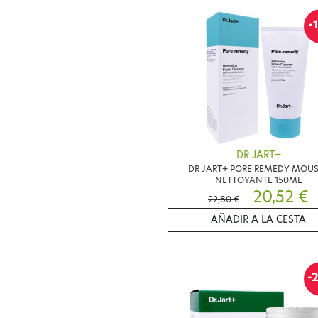
-
DR JART+
DR JART+ PORE REMEDY MOU
NETTOYANTE 150ML
20,52 €
22,80 €
AÑADIR A LA CESTA
-