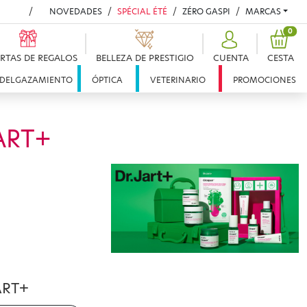
NOVEDADES
SPÉCIAL ÉTÉ
ZÉRO GASPI
MARCAS
PRO
0
RTAS DE REGALOS
BELLEZA DE PRESTIGIO
CUENTA
CESTA
DELGAZAMIENTO
ÓPTICA
VETERINARIO
PROMOCIONES
ART+
ART+