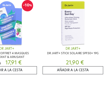
-10
%
DR JART+
DR JART+
COFFRET 4 MASQUES
DR JART+ STICK SOLAIRE SPF50+ 19G
ANT & APAISANT
17,91 €
21,90 €
€
IR A LA CESTA
AÑADIR A LA CESTA