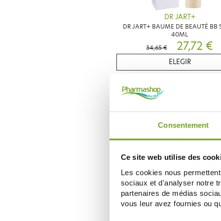
DR JART+
DR JART+ BAUME DE BEAUTÉ BB 
40ML
27,72 €
34,65 €
ELEGIR
Zéro
-
gaspi
Consentement
Ce site web utilise des cook
Les cookies nous permettent d
sociaux et d'analyser notre t
DR JART+
partenaires de médias sociaux
DR JART+ CICAPAIR SÉRUM RÉPAR
vous leur avez fournies ou qu'
APAISANT 30ML