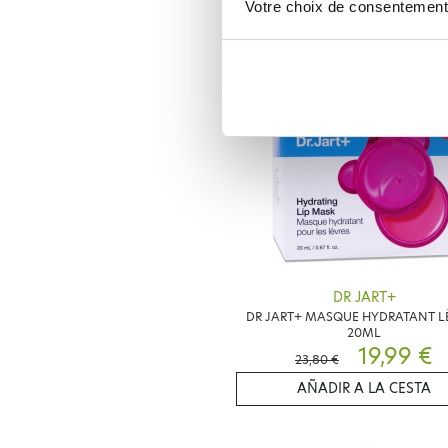
33,60 €
42,00 €
Votre choix de consentement
AÑADIR A LA CESTA
-
DR JART+
DR JART+ MASQUE HYDRATANT L
20ML
19,99 €
23,80 €
AÑADIR A LA CESTA