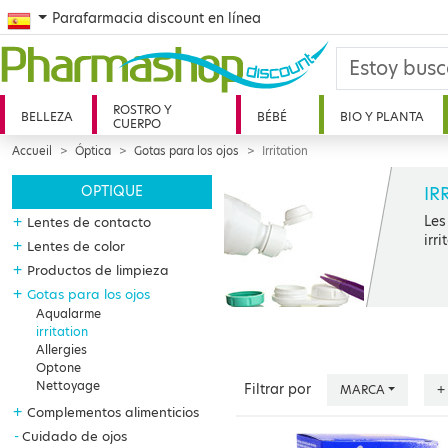
Spanish
Parafarmacia discount en línea
ROSTRO Y
BELLEZA
BÉBÉ
BIO Y PLANTA
CUERPO
Accueil
Óptica
Gotas para los ojos
Irritation
IR
OPTIQUE
Les
+
Lentes de contacto
irr
+
Lentes de color
+
Productos de limpieza
+
Gotas para los ojos
Aqualarme
irritation
Allergies
Optone
Nettoyage
Filtrar por
MARCA
+
+
Complementos alimenticios
Cuidado de ojos