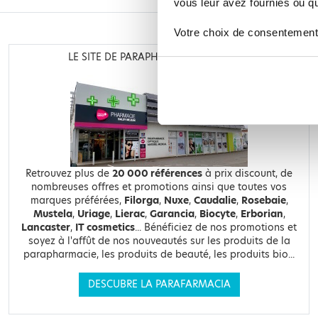
vous leur avez fournies ou qu'
Votre choix de consentement
LE SITE DE PARAPHARMACIE EN LIGNE
Retrouvez plus de
20 000 références
à prix discount, de
nombreuses offres et promotions ainsi que toutes vos
marques préférées,
Filorga
,
Nuxe
,
Caudalie
,
Rosebaie
,
Mustela
,
Uriage
,
Lierac
,
Garancia
,
Biocyte
,
Erborian
,
Lancaster
,
IT cosmetics
... Bénéficiez de nos promotions et
soyez à l'affût de nos nouveautés sur les produits de la
parapharmacie, les produits de beauté, les produits bio...
DESCUBRE LA PARAFARMACIA