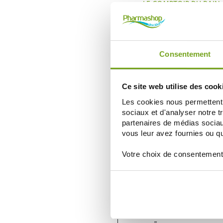
LE COMPTOIR DU BAIN
LE COMPTOIR DU BAIN SAVON P
ÉDITION MIRACULOUS 75G
4,79 €
5,99 €
ELEGIR
Consentement
Ce site web utilise des cook
Les cookies nous permettent d
sociaux et d'analyser notre t
partenaires de médias sociaux
vous leur avez fournies ou qu'
Votre choix de consentement
DERMOPHIL INDIEN
DERMOPHIL PROTECTION KIDS 
TROPICAL 4G
3,95 €