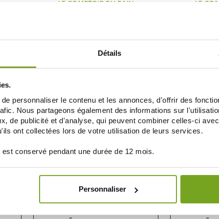
LE COMPTOIR DU BAIN
LE COM
ARFUMÉ
LE COMPTOIR DU BAIN STICK LÈVRES
LE COMPTOIR DU
ÉDITION MIRACULOUS 4G
ÉDITION MIR
2,75 €
ELEGIR
AÑAD
Détails
ies.
e personnaliser le contenu et les annonces, d'offrir des fonctio
rafic. Nous partageons également des informations sur l'utilisati
, de publicité et d'analyse, qui peuvent combiner celles-ci avec
ils ont collectées lors de votre utilisation de leurs services.
 est conservé pendant une durée de 12 mois.
DERMOPHIL INDIEN
LE COM
GOUT
DERMOPHIL PROTECTION LÈVRES KIDS
LE COMPTOIR
Personnaliser
GOÛT COLA 4G
ASTE
3,95 €