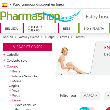
Spanish
Parafarmacia discount en línea
ROSTRO Y
BELLEZA
BÉBÉ
BIO Y PLANTA
CUERPO
Accueil
Rostro y cuerpo
Cuerpo
Lèvres
Enfants
EN
VISAGE ET CORPS
Déc
+
Cabello
+
Cuidado solar
+
Cuerpo
+
Buste
+
Intime / Sexualité
+
Mains
Ongles
+
Yeux
+
Pieds
Filtrar por
MARCA
+
+
Lèvres
Rides et ridules
Hydratation