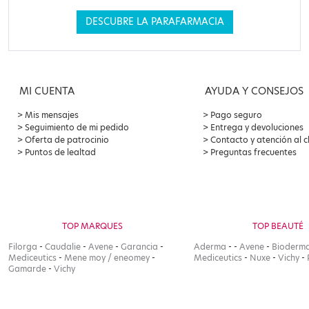
DESCUBRE LA PARAFARMACIA
MI CUENTA
AYUDA Y CONSEJOS
Mis mensajes
Pago seguro
Seguimiento de mi pedido
Entrega y devoluciones
Oferta de patrocinio
Contacto y atención al c
Puntos de lealtad
Preguntas frecuentes
TOP MARQUES
TOP BEAUTÉ
Filorga
-
Caudalie
-
Avene
-
Garancia
-
Aderma
-
-
Avene
-
Bioderm
Mediceutics
-
Mene moy / eneomey
-
Mediceutics
-
Nuxe
-
Vichy
-
Gamarde
-
Vichy