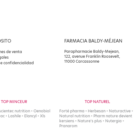
OSITO
FARMACIA BALDY-MÉJEAN
Parapharmacie Baldy-Mejean,
nes de venta
122, avenue Franklin Roosevelt,
gales
11000 Carcassonne
de confidencialidad
TOP MINCEUR
TOP NATUREL
scientec nutrition
-
Oenobiol
Forté pharma
-
Herbesan
-
Naturactive
-
rac
-
Lashile
-
Elancyl
-
Xls
Natural nutrition
-
Pharm nature devient
kersiens
-
Nature's plus
-
Nutergia
-
Pranarom