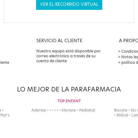
VER EL RECORRIDO VIRTUAL
SERVICIO AL CLIENTE
A PROP
Nuestro equipo está disponible por
Condicio
correo electrónico a través de su
Notas le
cuenta de cliente
liente
política 
LO MEJOR DE LA PARAFARMACIA
TOP ENFANT
a
-
Aderma
-
-
-
-
-
-
Klorane
-
Pediakid
Biocyte
-
Stc 
Phyt's
-
Milical
-
Lie