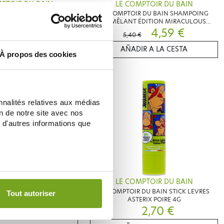
PTOIR DU BAIN
LE COMPTOIR DU BAIN
 BAIN GEL DOUCHE 3 EN 1
LE COMPTOIR DU BAIN SHAMPOING
ACULOUS POIRE 200ML
DÉMÊLANT ÉDITION MIRACULOUS
5,05 €
VANILLE 200ML
4,59 €
5,40 €
IR A LA CESTA
AÑADIR A LA CESTA
À propos des cookies
nnalités relatives aux médias
on de notre site avec nos
 d'autres informations que
PTOIR DU BAIN
LE COMPTOIR DU BAIN
 DU BAIN STICK LEVRES
LE COMPTOIR DU BAIN STICK LEVRES
Tout autoriser
RIX VANILLE 4G
ASTERIX POIRE 4G
2,70 €
2,70 €