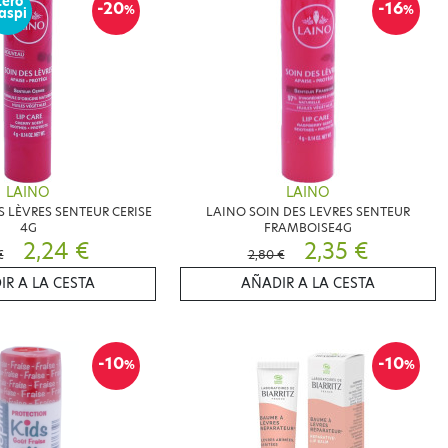
Zéro
-20
-16
%
%
aspi
LAINO
LAINO
S LÈVRES SENTEUR CERISE
LAINO SOIN DES LEVRES SENTEUR
4G
FRAMBOISE4G
2,24 €
2,35 €
€
2,80 €
IR A LA CESTA
AÑADIR A LA CESTA
-10
-10
%
%