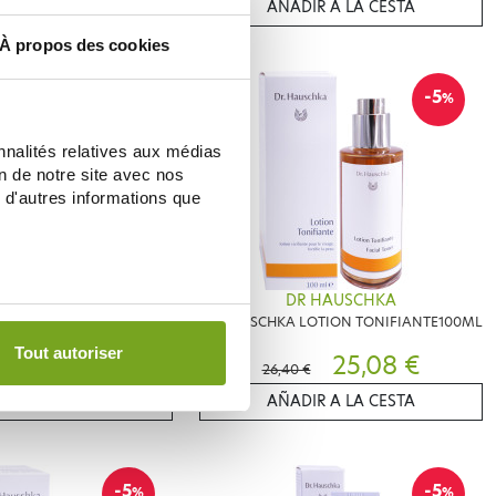
IR A LA CESTA
AÑADIR A LA CESTA
À propos des cookies
-6
-5
%
%
nnalités relatives aux médias
on de notre site avec nos
 d'autres informations que
 HAUSCHKA
DR HAUSCHKA
 LOTION CLARIFIANTE
DR HAUSCHKA LOTION TONIFIANTE100ML
100ML
Tout autoriser
25,82 €
25,08 €
26,40 €
IR A LA CESTA
AÑADIR A LA CESTA
-5
-5
%
%