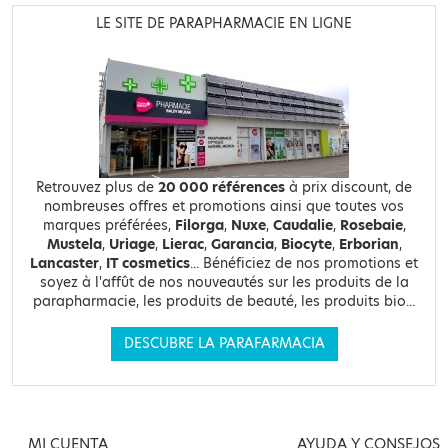
LE SITE DE PARAPHARMACIE EN LIGNE
Retrouvez plus de
20 000 références
à prix discount, de
nombreuses offres et promotions ainsi que toutes vos
marques préférées,
Filorga
,
Nuxe
,
Caudalie
,
Rosebaie
,
Mustela
,
Uriage
,
Lierac
,
Garancia
,
Biocyte
,
Erborian
,
Lancaster
,
IT cosmetics
... Bénéficiez de nos promotions et
soyez à l'affût de nos nouveautés sur les produits de la
parapharmacie, les produits de beauté, les produits bio...
DESCUBRE LA PARAFARMACIA
MI CUENTA
AYUDA Y CONSEJOS