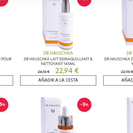
DR HAUSCHKA
DR
R POUR
DR HAUSCHKA LAIT DEMAQUILLANT &
DR HAUSCHKA 
NETTOYANT 145ML
22,94 €
24,15 €
22,95 
AÑADIR A LA CESTA
AÑAD
5
-5
%
%