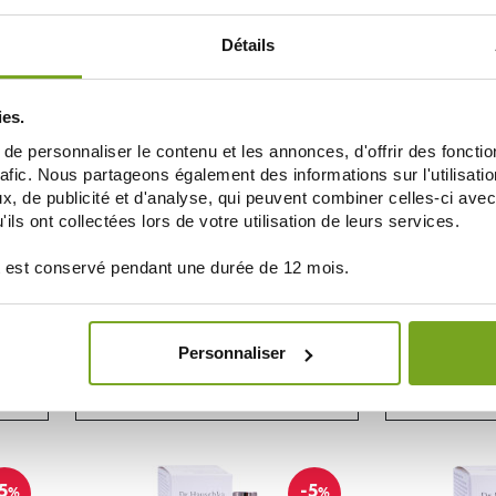
AÑADIR A LA CESTA
AÑAD
Détails
5
%
ies.
e personnaliser le contenu et les annonces, d'offrir des fonctio
rafic. Nous partageons également des informations sur l'utilisati
, de publicité et d'analyse, qui peuvent combiner celles-ci avec
ils ont collectées lors de votre utilisation de leurs services.
 est conservé pendant une durée de 12 mois.
DR HAUSCHKA
DR
OUR &
DR HAUSCHKA CURE REVITALISANTE &
DR HAUSCHKA
LES 1ML
STIMULANTE 28 AMPOULES
Personnaliser
56,90 €
27,47 €
AÑADIR A LA CESTA
AÑAD
5
-5
%
%