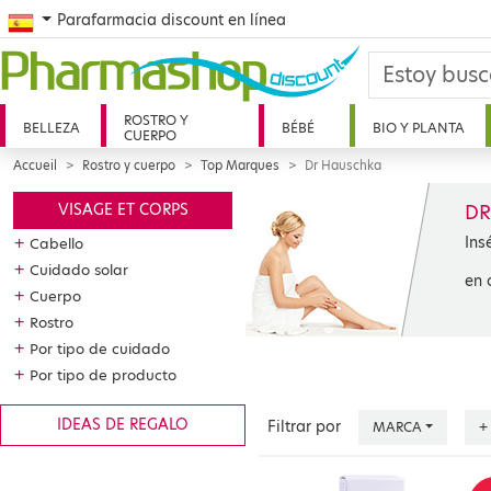
Spanish
Parafarmacia discount en línea
ROSTRO Y
BELLEZA
BÉBÉ
BIO Y PLANTA
CUERPO
Accueil
Rostro y cuerpo
Top Marques
Dr Hauschka
DR
VISAGE ET CORPS
Ins
+
Cabello
+
Cuidado solar
en 
+
Cuerpo
+
Rostro
+
Por tipo de cuidado
+
Por tipo de producto
IDEAS DE REGALO
Filtrar por
MARCA
+