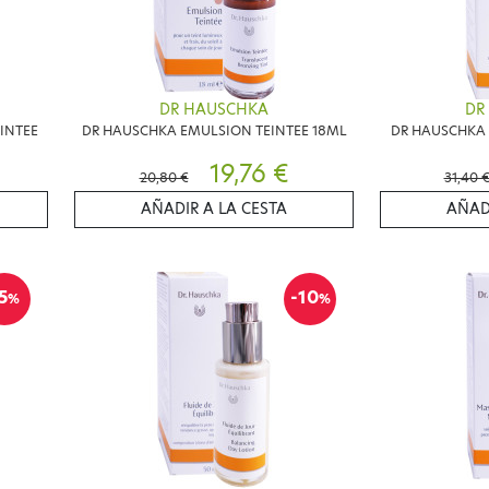
DR HAUSCHKA
DR
INTEE
DR HAUSCHKA EMULSION TEINTEE 18ML
DR HAUSCHKA 
19,76 €
20,80 €
31,40 
AÑADIR A LA CESTA
AÑAD
5
-10
%
%