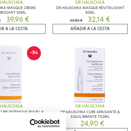
 HAUSCHKA
DR HAUSCHKA
HKA MASQUE CREME
DR HAUSCHKA MASQUE REVITALISANT
RISSANT 30ML
30ML
39,96 €
32,14 €
€
33,83 €
IR A LA CESTA
AÑADIR A LA CESTA
-5
%
 HAUSCHKA
DR HAUSCHKA
URE INTENSIVE POUR LA
DR HAUSCHKA CURE APAISANTE &
0 AMPOULES 1ML
EQUILIBRANTE 7X2ML
21,68 €
24,90 €
€