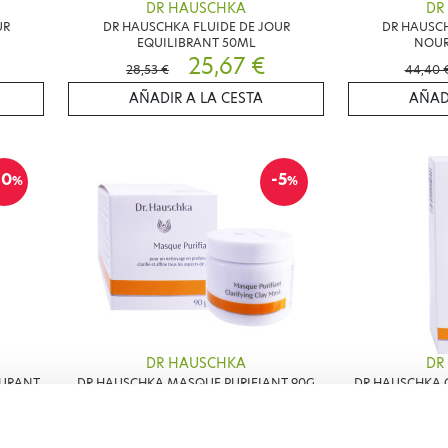
DR HAUSCHKA
DR
UR
DR HAUSCHKA FLUIDE DE JOUR
DR HAUSC
EQUILIBRANT 50ML
NOUR
25,67 €
28,53 €
44,40 
AÑADIR A LA CESTA
AÑAD
10
-5
%
%
DR HAUSCHKA
DR
TURANT
DR HAUSCHKA MASQUE PURIFIANT 90G
DR HAUSCHKA C
NUIT 1
28,11 €
29,59 €
22,83 