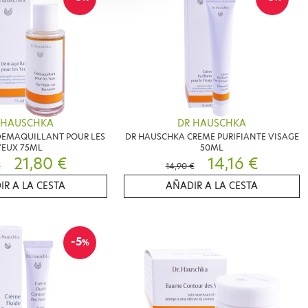
 HAUSCHKA
DR HAUSCHKA
DEMAQUILLANT POUR LES
DR HAUSCHKA CREME PURIFIANTE VISAGE
YEUX 75ML
50ML
21,80 €
14,16 €
€
14,90 €
IR A LA CESTA
AÑADIR A LA CESTA
-5
%