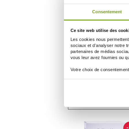
AÑADIR A LA CESTA
Consentement
-
Ce site web utilise des cook
Les cookies nous permettent d
sociaux et d'analyser notre t
partenaires de médias sociaux
vous leur avez fournies ou qu'
Votre choix de consentement
DR HAUSCHKA
DR HAUSCHKA CURE INTENSIVE J
NUIT PEAUX SENSIBLES 50 AMPOU
72,44 €
76,25 €
AÑADIR A LA CESTA
-