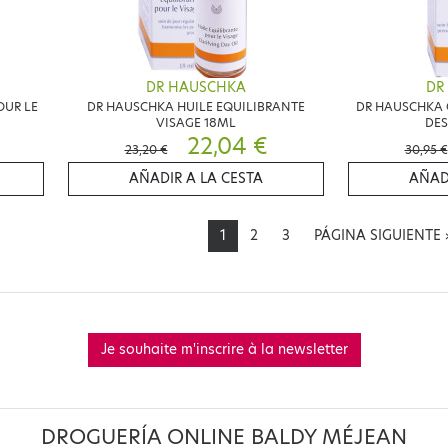
DR HAUSCHKA
DR
OUR LE
DR HAUSCHKA HUILE EQUILIBRANTE
DR HAUSCHKA 
VISAGE 18ML
DES
22,04 €
23,20 €
30,95 €
AÑADIR A LA CESTA
AÑAD
1
2
3
PÁGINA SIGUIENTE
Je souhaite m'inscrire à la newsletter
DROGUERÍA ONLINE BALDY MÉJEAN