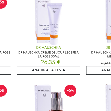
5
%
DR HAUSCHKA
DR
A ROSE
DR HAUSCHKA CREME DE JOUR LEGERE A
DR HAUSCHKA
LA ROSE 30ML
ME
26,35 €
26,41 €
AÑADIR A LA CESTA
AÑAD
5
-5
%
%