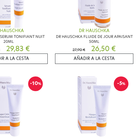
 HAUSCHKA
DR HAUSCHKA
SERUM TONIFIANT NUIT
DR HAUSCHKA FLUIDE DE JOUR APAISANT
20ML
50ML
29,83 €
26,50 €
€
27,90 €
IR A LA CESTA
AÑADIR A LA CESTA
-10
-5
%
%