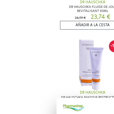
DR HAUSCHKA
DR HAUSCHKA FLUIDE DE JO
REVITALISANT 50ML
23,74 €
24,99 €
AÑADIR A LA CESTA
-
DR HAUSCHKA
DR HAUSCHKA MASQUE RESTRUC
30ML
37,13 €
41,25 €