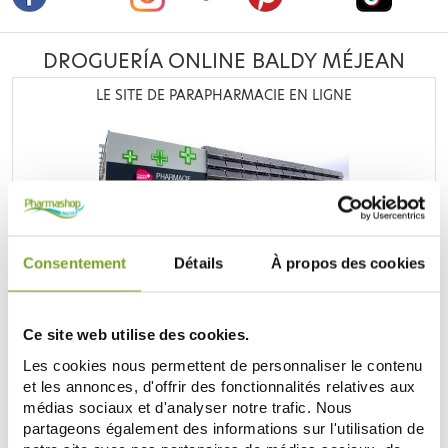
DROGUERÍA ONLINE BALDY MÉJEAN
LE SITE DE PARAPHARMACIE EN LIGNE
Retrouvez plus de
20 000 références
à prix discount, de
Consentement
Détails
À propos des cookies
nombreuses offres et promotions ainsi que toutes vos
marques préférées,
Filorga
,
Nuxe
,
Caudalie
,
Rosebaie
,
Mustela
,
Uriage
,
Lierac
,
Garancia
,
Biocyte
,
Erborian
,
Ce site web utilise des cookies.
Lancaster
,
IT cosmetics
... Bénéficiez de nos promotions et
soyez à l'affût de nos nouveautés sur les produits de la
Les cookies nous permettent de personnaliser le contenu
parapharmacie, les produits de beauté, les produits bio...
et les annonces, d'offrir des fonctionnalités relatives aux
médias sociaux et d'analyser notre trafic. Nous
DESCUBRE LA PARAFARMACIA
partageons également des informations sur l'utilisation de