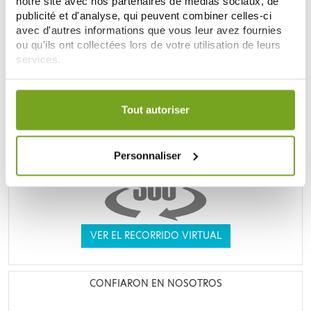
notre site avec nos partenaires de médias sociaux, de
publicité et d'analyse, qui peuvent combiner celles-ci
UNE VRAIE PARAPHARMACIE
avec d'autres informations que vous leur avez fournies
ou qu'ils ont collectées lors de votre utilisation de leurs
services.
Votre choix de consentement est conservé pendant une
durée de 12 mois.
Tout autoriser
Personnaliser
VER EL RECORRIDO VIRTUAL
CONFIARON EN NOSOTROS