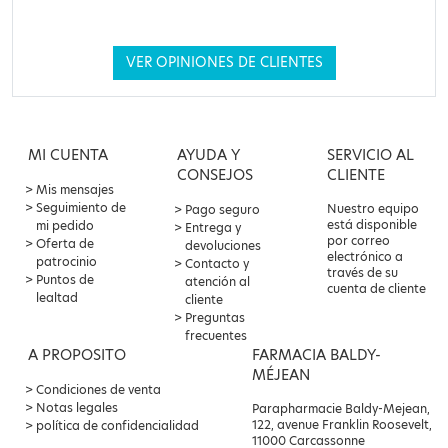
VER OPINIONES DE CLIENTES
MI CUENTA
AYUDA Y
SERVICIO AL
CONSEJOS
CLIENTE
Mis mensajes
Seguimiento de
Nuestro equipo
Pago seguro
está disponible
mi pedido
Entrega y
por correo
Oferta de
devoluciones
electrónico a
patrocinio
Contacto y
través de su
Puntos de
atención al
cuenta de cliente
lealtad
cliente
Preguntas
frecuentes
A PROPOSITO
FARMACIA BALDY-
MÉJEAN
Condiciones de venta
Notas legales
Parapharmacie Baldy-Mejean,
122, avenue Franklin Roosevelt,
política de confidencialidad
11000 Carcassonne