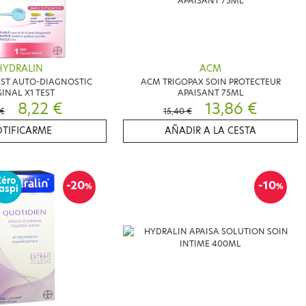
HYDRALIN
ACM
EST AUTO-DIAGNOSTIC
ACM TRIGOPAX SOIN PROTECTEUR
INAL X1 TEST
APAISANT 75ML
8,22 €
13,86 €
 €
15,40 €
TIFICARME
AÑADIR A LA CESTA
Zéro
-20
-10
%
%
aspi