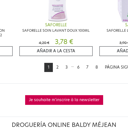
SAFORELLE
S
PON
SAFORELLE SOIN LAVANT DOUX 100ML
SAFORELLE 
2
3,78 €
4,20 €
3,90 
AÑADIR A LA CESTA
AÑAD
...
1
2
3
6
7
8
PÁGINA SI
Je souhaite m'inscrire à la newsletter
DROGUERÍA ONLINE BALDY MÉJEAN