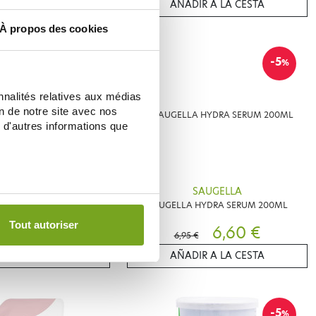
IR A LA CESTA
AÑADIR A LA CESTA
À propos des cookies
-10
-5
%
%
nnalités relatives aux médias
on de notre site avec nos
 d'autres informations que
SAUGELLA
SAUGELLA
RL NETTOYANT INTIME
SAUGELLA HYDRA SERUM 200ML
200ML
Tout autoriser
5,10 €
6,60 €
€
6,95 €
IR A LA CESTA
AÑADIR A LA CESTA
-5
%