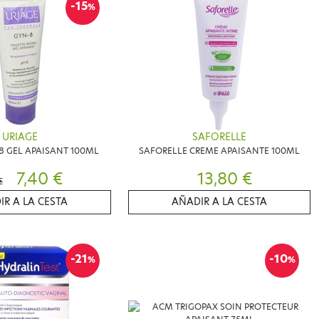
-15
%
URIAGE
SAFORELLE
8 GEL APAISANT 100ML
SAFORELLE CREME APAISANTE 100ML
7,40 €
13,80 €
€
IR A LA CESTA
AÑADIR A LA CESTA
-21
-10
%
%