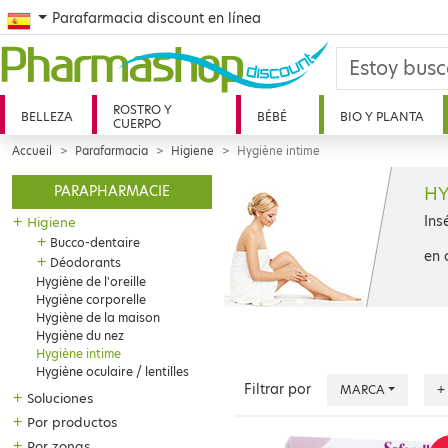
Spanish
Parafarmacia discount en línea
ROSTRO Y
BELLEZA
BÉBÉ
BIO Y PLANTA
CUERPO
Accueil
Parafarmacia
Higiene
Hygiène intime
HY
PARAPHARMACIE
Ins
+
Higiene
+
Bucco-dentaire
en 
+
Déodorants
Hygiène de l'oreille
Hygiène corporelle
Hygiène de la maison
Hygiène du nez
Hygiène intime
Hygiène oculaire / lentilles
Filtrar por
MARCA
+
+
Soluciones
+
Por productos
+
Por zonas