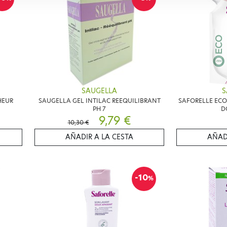
SAUGELLA
S
HEUR
SAUGELLA GEL INTILAC REEQUILIBRANT
SAFORELLE ECO
PH 7
D
9,79 €
10,30 €
AÑADIR A LA CESTA
AÑAD
-10
%