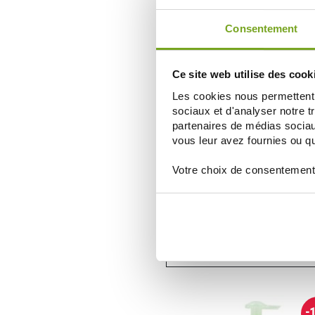
AÑADIR A LA CESTA
Consentement
-
Ce site web utilise des cook
Les cookies nous permettent d
sociaux et d'analyser notre t
partenaires de médias sociaux
vous leur avez fournies ou qu'
Votre choix de consentement
SAUGELLA
SAUGELLA EMULSION DERMO LI
FLACON 750ML
11,61 €
12,90 €
AÑADIR A LA CESTA
-