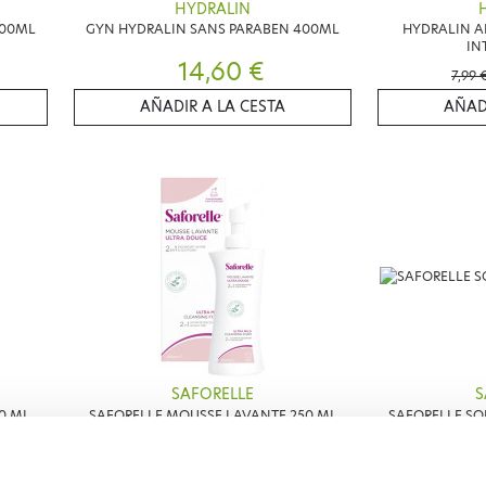
HYDRALIN
200ML
GYN HYDRALIN SANS PARABEN 400ML
HYDRALIN A
IN
14,60 €
7,99 
AÑADIR A LA CESTA
AÑAD
SAFORELLE
S
0 ML
SAFORELLE MOUSSE LAVANTE 250 ML
SAFORELLE SO
8,99 €