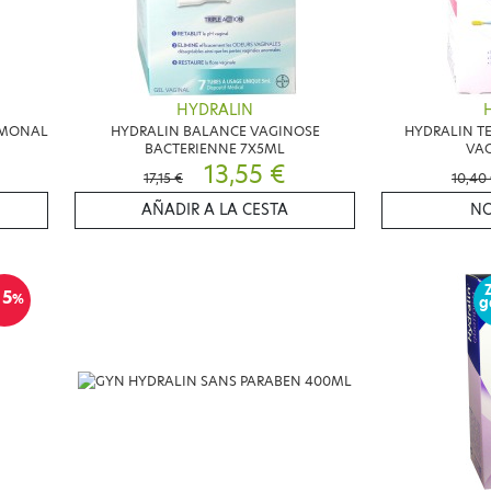
HYDRALIN
RMONAL
HYDRALIN BALANCE VAGINOSE
HYDRALIN T
BACTERIENNE 7X5ML
VAG
13,55 €
17,15 €
10,40
AÑADIR A LA CESTA
NO
15
%
g