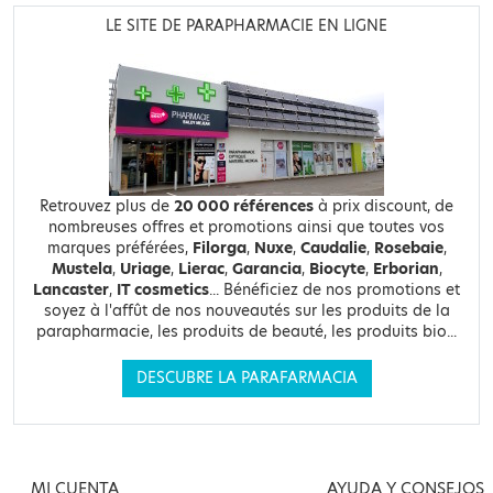
LE SITE DE PARAPHARMACIE EN LIGNE
Retrouvez plus de
20 000 références
à prix discount, de
nombreuses offres et promotions ainsi que toutes vos
marques préférées,
Filorga
,
Nuxe
,
Caudalie
,
Rosebaie
,
Mustela
,
Uriage
,
Lierac
,
Garancia
,
Biocyte
,
Erborian
,
Lancaster
,
IT cosmetics
... Bénéficiez de nos promotions et
soyez à l'affût de nos nouveautés sur les produits de la
parapharmacie, les produits de beauté, les produits bio...
DESCUBRE LA PARAFARMACIA
MI CUENTA
AYUDA Y CONSEJOS