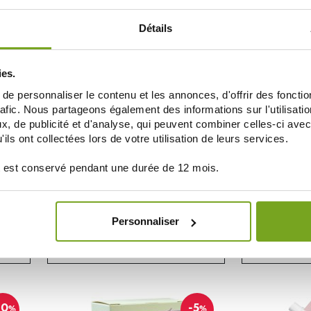
AÑADIR A LA CESTA
AÑAD
Détails
10
%
ies.
e personnaliser le contenu et les annonces, d'offrir des fonctio
rafic. Nous partageons également des informations sur l'utilisati
, de publicité et d'analyse, qui peuvent combiner celles-ci avec
ils ont collectées lors de votre utilisation de leurs services.
 est conservé pendant une durée de 12 mois.
SAUGELLA
QUIDE
SAUGELLA GEL INTIME LUBRIFIANT 30ML
SAUGELLA GI
Personnaliser
8,55 €
5,66 
AÑADIR A LA CESTA
AÑAD
10
-5
%
%