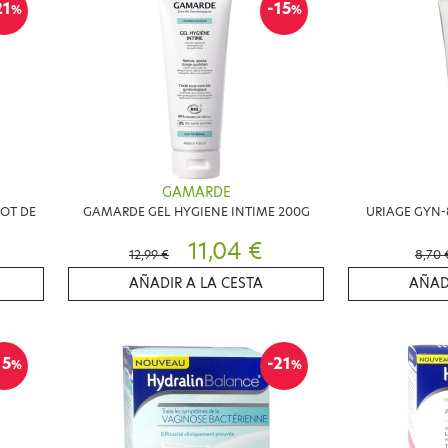
21
-15
%
%
GAMARDE
OT DE
GAMARDE GEL HYGIENE INTIME 200G
URIAGE GYN-
11,04 €
12,99 €
8,70 
AÑADIR A LA CESTA
AÑAD
15
-21
%
%