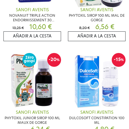
SANOFI AVENTIS
SANOFI AVENTIS
NOVANUIT TRIPLE ACTION
PHYTOXIL SIROP 100 ML MAL DE
ENDORMISSEMENT 30
GORGE
COMPRIMES
10,60 €
6,56 €
13,25 €
8,20 €
AÑADIR A LA CESTA
AÑADIR A LA CESTA
Zéro
-20
-15
%
%
gaspi
SANOFI AVENTIS
SANOFI AVENTIS
PHYTOXIL JUNIOR SIROP 100 ML
DULCOSOFT CONSTIPATION 100
MAUX DE GORGE
ML