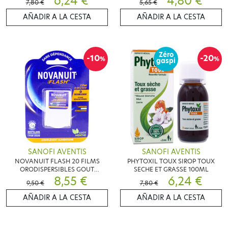
6,24 €
4,80 €
7,80 €
5,65 €
AÑADIR A LA CESTA
AÑADIR A LA CESTA
Zéro
-10
-20
%
%
gaspi
SANOFI AVENTIS
SANOFI AVENTIS
NOVANUIT FLASH 20 FILMS
PHYTOXIL TOUX SIROP TOUX
ORODISPERSIBLES GOUT
SECHE ET GRASSE 100ML
MENTHE
8,55 €
6,24 €
9,50 €
7,80 €
AÑADIR A LA CESTA
AÑADIR A LA CESTA