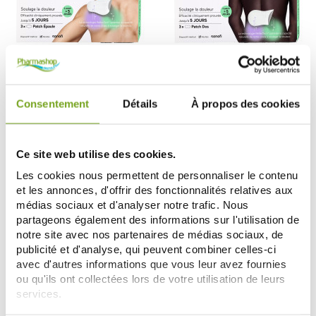
SANOFI AVENTIS
SANOFI AVENTIS
INITIV SOULAGE LA DOULEUR 3
INITIV SOULAGE LA DOULEUR 3
Consentement
Détails
À propos des cookies
PATCHS EPAULE
PATCHS DOS
12,24 €
13,60 €
13,60 €
AÑADIR A LA CESTA
AÑADIR A LA CESTA
Ce site web utilise des cookies.
Les cookies nous permettent de personnaliser le contenu
et les annonces, d'offrir des fonctionnalités relatives aux
-10
-10
%
%
médias sociaux et d'analyser notre trafic. Nous
partageons également des informations sur l'utilisation de
notre site avec nos partenaires de médias sociaux, de
publicité et d'analyse, qui peuvent combiner celles-ci
avec d'autres informations que vous leur avez fournies
ou qu'ils ont collectées lors de votre utilisation de leurs
services.