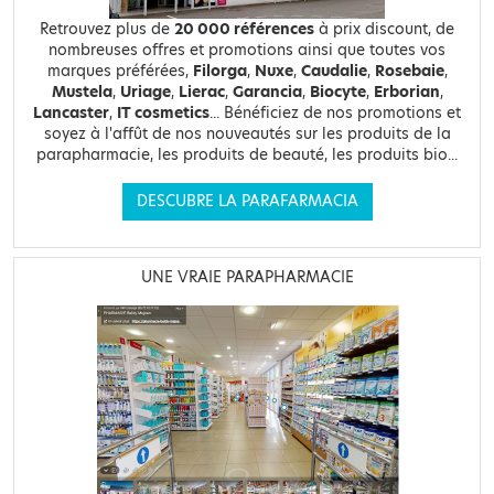
Retrouvez plus de
20 000 références
à prix discount, de
nombreuses offres et promotions ainsi que toutes vos
marques préférées,
Filorga
,
Nuxe
,
Caudalie
,
Rosebaie
,
Mustela
,
Uriage
,
Lierac
,
Garancia
,
Biocyte
,
Erborian
,
Lancaster
,
IT cosmetics
... Bénéficiez de nos promotions et
soyez à l'affût de nos nouveautés sur les produits de la
parapharmacie, les produits de beauté, les produits bio...
DESCUBRE LA PARAFARMACIA
UNE VRAIE PARAPHARMACIE