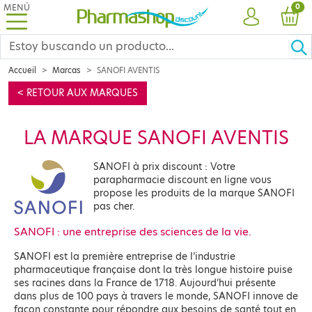
MENÚ
PRO
0
CUENTA
CES
Accueil
Marcas
SANOFI AVENTIS
< RETOUR AUX MARQUES
LA MARQUE SANOFI AVENTIS
SANOFI à prix discount : Votre
parapharmacie discount en ligne vous
propose les produits de la marque SANOFI
pas cher.
SANOFI : une entreprise des sciences de la vie.
SANOFI est la première entreprise de l’industrie
pharmaceutique française dont la très longue histoire puise
ses racines dans la France de 1718. Aujourd’hui présente
dans plus de 100 pays à travers le monde, SANOFI innove de
façon constante pour répondre aux besoins de santé tout en