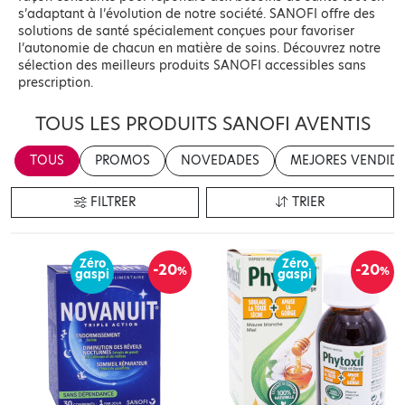
s’adaptant à l’évolution de notre société. SANOFI offre des
solutions de santé spécialement conçues pour favoriser
l’autonomie de chacun en matière de soins. Découvrez notre
sélection des meilleurs produits SANOFI accessibles sans
prescription.
TOUS LES PRODUITS SANOFI AVENTIS
TOUS
PROMOS
NOVEDADES
MEJORES VENDID
FILTRER
TRIER
Zéro
Zéro
-20
-20
%
%
gaspi
gaspi