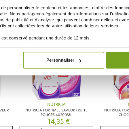
NUTRICIA
e personnaliser le contenu et les annonces, d'offrir des fonctio
ACTOSE
NUTRICIA FORTIMEL SAVEUR CARAMEL
NUTRICIA FOR
4X200ML
rafic. Nous partageons également des informations sur l'utilisati
14,35 €
, de publicité et d'analyse, qui peuvent combiner celles-ci avec
ils ont collectées lors de votre utilisation de leurs services.
NOTIFICARME
NO
 est conservé pendant une durée de 12 mois.
Personnaliser
NUTRICIA
AVEUR
NUTRICIA FORTIMEL SAVEUR FRUITS
NUTRICIA FOR
ROUGES 4X200ML
CHOC
14,35 €