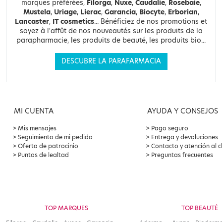
marques préférées,
Filorga
,
Nuxe
,
Caudalie
,
Rosebaie
,
Mustela
,
Uriage
,
Lierac
,
Garancia
,
Biocyte
,
Erborian
,
Lancaster
,
IT cosmetics
... Bénéficiez de nos promotions et
soyez à l'affût de nos nouveautés sur les produits de la
parapharmacie, les produits de beauté, les produits bio...
DESCUBRE LA PARAFARMACIA
MI CUENTA
AYUDA Y CONSEJOS
Mis mensajes
Pago seguro
Seguimiento de mi pedido
Entrega y devoluciones
Oferta de patrocinio
Contacto y atención al c
Puntos de lealtad
Preguntas frecuentes
TOP MARQUES
TOP BEAUTÉ