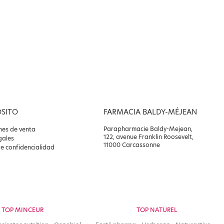
OSITO
FARMACIA BALDY-MÉJEAN
Parapharmacie Baldy-Mejean,
nes de venta
122, avenue Franklin Roosevelt,
gales
11000 Carcassonne
de confidencialidad
TOP MINCEUR
TOP NATUREL