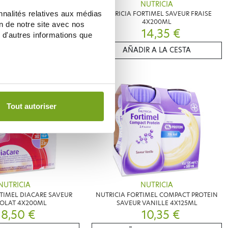
NUTRICIA
NUTRICIA
nnalités relatives aux médias
TIMEL SAVEUR VANILLE
NUTRICIA FORTIMEL SAVEUR FRAISE
4X200ML
4X200ML
on de notre site avec nos
14,35 €
14,35 €
 d'autres informations que
TIFICARME
AÑADIR A LA CESTA
Tout autoriser
NUTRICIA
NUTRICIA
TIMEL DIACARE SAVEUR
NUTRICIA FORTIMEL COMPACT PROTEIN
OLAT 4X200ML
SAVEUR VANILLE 4X125ML
8,50 €
10,35 €