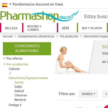
Spanish
Parafarmacia discount en línea
ROSTRO Y
BELLEZA
BÉBÉ
BIO Y PLANTA
CUERPO
Accueil
Complementos alimenticios
Por productos
Dénutrition/Hyper
SU
COMPLÉMENTS
ALIMENTAIRES
Ins
+
Por efecto
en 
+
Por productos
Calcium
+
Dénutrition/Hyperproteinés
Sucrés
Salés
Delical
Filtrar por
MARCA
+
Clinutren
Renutryl
Oméga 3