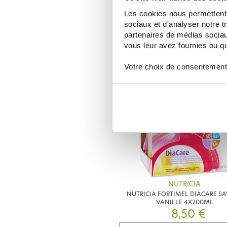
DELICAL
Les cookies nous permettent d
DELICAL CREME DESSERT SANS L
SAVEUR CAFÉ 4X200G
sociaux et d'analyser notre t
9,49 €
partenaires de médias sociaux
11,16 €
vous leur avez fournies ou qu'
NOTIFICARME
Votre choix de consentement
NUTRICIA
NUTRICIA FORTIMEL DIACARE S
VANILLE 4X200ML
8,50 €