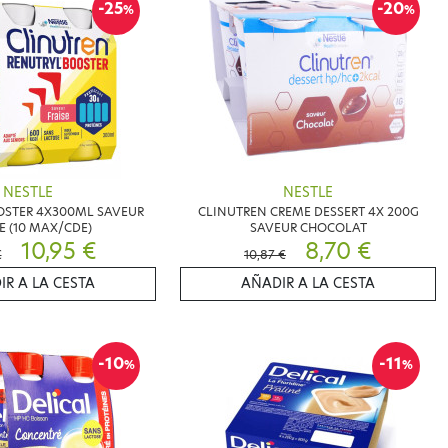
-25
-20
%
%
NESTLE
NESTLE
OSTER 4X300ML SAVEUR
CLINUTREN CREME DESSERT 4X 200G
E (10 MAX/CDE)
SAVEUR CHOCOLAT
10,95 €
8,70 €
€
10,87 €
IR A LA CESTA
AÑADIR A LA CESTA
-10
-11
%
%