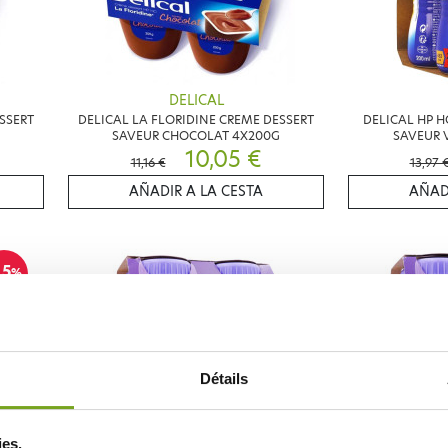
DELICAL
SSERT
DELICAL LA FLORIDINE CREME DESSERT
DELICAL HP 
SAVEUR CHOCOLAT 4X200G
SAVEUR 
10,05 €
11,16 €
13,97 
AÑADIR A LA CESTA
AÑAD
15
%
Détails
ies.