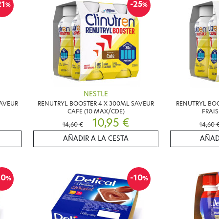
21
-25
%
%
NESTLE
SAVEUR
RENUTRYL BOOSTER 4 X 300ML SAVEUR
RENUTRYL BO
CAFE (10 MAX/CDE)
FRAIS
10,95 €
14,60 €
14,60 
AÑADIR A LA CESTA
AÑAD
20
-10
%
%