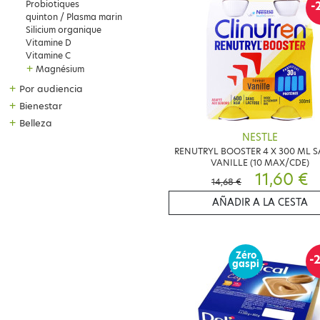
-
Probiotiques
quinton / Plasma marin
Silicium organique
Vitamine D
Vitamine C
+
Magnésium
+
Por audiencia
+
Bienestar
+
Belleza
NESTLE
RENUTRYL BOOSTER 4 X 300 ML 
VANILLE (10 MAX/CDE)
11,60 €
14,68 €
AÑADIR A LA CESTA
Zéro
-
gaspi